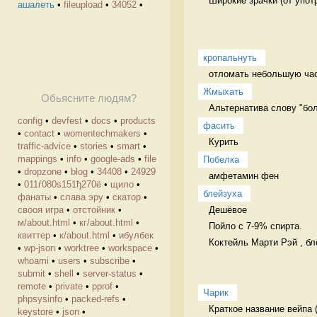
Широкие зрачки (от упот
ашалеть
•
fileupload
•
34052
•
кропальнуть
отломать небольшую част
Жмыхать
Обьясните людям?
Альтернатива слову "бол
config
•
devfest
•
docs
•
products
фасить
•
contact
•
womentechmakers
•
Курить 
traffic-advice
•
stories
•
smart
•
mappings
•
info
•
google-ads
•
file
Побелка
•
dropzone
•
blog
•
34408
•
24929
амфетамин фен
•
011ѓ080ѕ151ђ270ё
•
щило
•
блейзуха
фанаты
•
слава эру
•
скатор
•
Дешёвое

свооя игра
•
отстойник
•
м/about.html
•
кг/about.html
•
Пойло с 7-9% спирта.

квиттер
•
к/about.html
•
ибулбек
Коктейль Марти Рэй , бле
•
wp-json
•
worktree
•
workspace
•
whoami
•
users
•
subscribe
•
submit
•
shell
•
server-status
•
remote
•
private
•
pprof
•
Чарик
phpsysinfo
•
packed-refs
•
Краткое название вейпа 
keystore
•
json
•