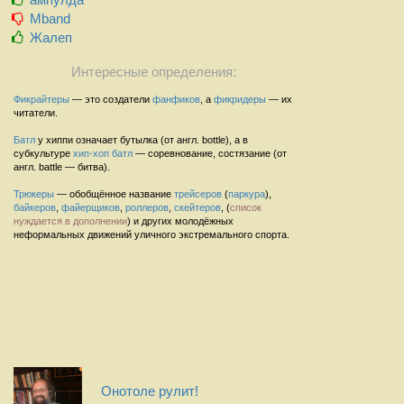
Mband
Жалеп
Интересные определения:
Фикрайтеры
— это создатели
фанфиков
, а
фикридеры
— их
читатели.
Батл
у хиппи означает бутылка (от англ. bottle), а в
субкультуре
хип-хоп
батл
— соревнование, состязание (от
англ. battle — битва).
Трюкеры
— обобщённое название
трейсеров
(
паркура
),
байкеров
,
файерщиков
,
роллеров
,
скейтеров
, (
список
нуждается в дополнении
) и других молодёжных
неформальных движений уличного экстремального спорта.
Онотоле рулит!