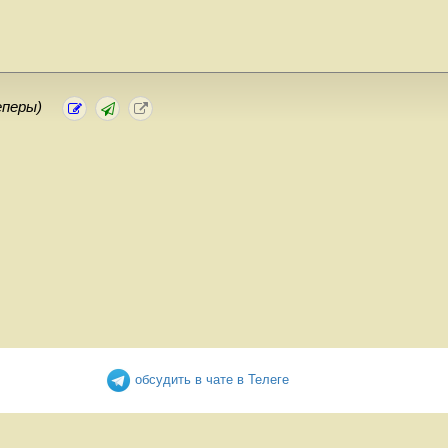
еперы)
обсудить в чате в Телеге