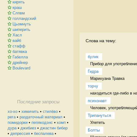
кирять
краш
Слпвм
голландский
Цьомнуть
шиперить
Хасл
Слова на тему:
вайб
стафф
батявка
булик
Габелла
дрейнер
Прибор для употреблени
Boulevard
Гидра
Марихуана Травка
торчу
находиться где-либо в н
психонавт
Последние запросы
Человек, употребляющий
хо-хо
•
химичить
•
стилёво
•
Трипануться
рега
•
раздаточный материал
•
Улететь 
помидорки
•
пепякодэнс
•
комп
•
дура
•
джибиез
•
джастин бибер
Болты
•
депрессия
•
беспалева
•