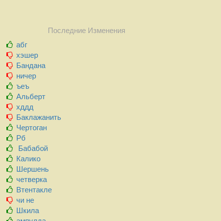
Последние Изменения
абг
хэшер
Бандана
ничер
ъеъ
Альберт
хддд
Баклажанить
Чертоган
Рб
Бабабой
Калико
Шершень
четверка
Втентакле
чи не
Шкила
ампулда