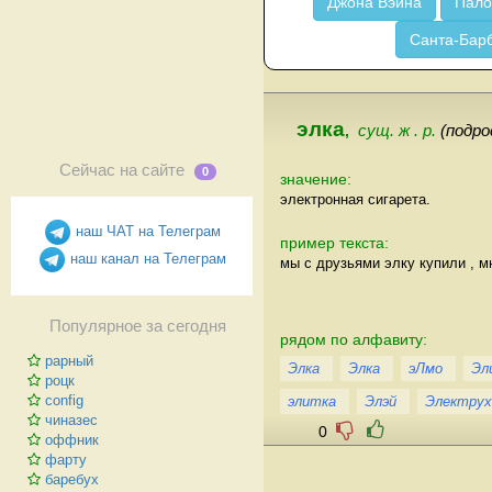
Джона Вэйна
Пало
Санта-Бар
элка
,
сущ. ж . р.
(подро
Сейчас на сайте
0
значение:
электронная сигарета.
наш ЧАТ на Телеграм
пример текста:
наш канал на Телеграм
мы с друзьями элку купили , 
Популярное за сегодня
рядом по алфавиту:
рарный
Элка
Элка
эЛмо
Эл
роцк
config
элитка
Элэй
Электрух
чиназес
0
оффник
фарту
баребух