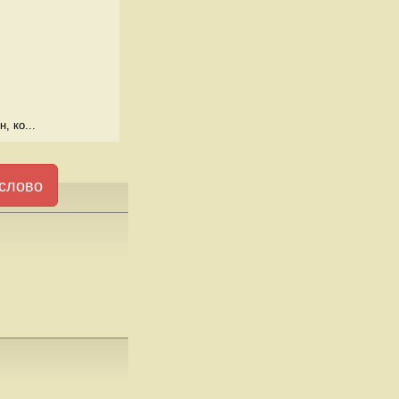
, ко...
слово