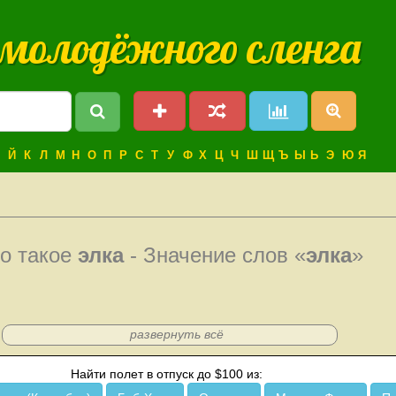
 молодёжного сленга
Й
К
Л
М
Н
О
П
Р
С
Т
У
Ф
Х
Ц
Ч
Ш
Щ
Ъ
Ы
Ь
Э
Ю
Я
о такое
элка
- Значение слов «
элка
»
развернуть всё
Найти полет в отпуск до $100 из: