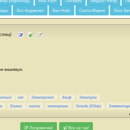
мар (Карлсбад)
Боб-Хоуп
Онтарио
Мидоус-Филд
Па
бара
Лос-Анджелес
Ван-Нэйс
Санта-Мария
Лонг-Би
стки)
мне вишнёвую.
итный
эло
Электролит
Эльф
Электрон
а
Элиенс
элита
электронка
Эллиде (Ellide)
Элементар
Поправочка!
Все не так!