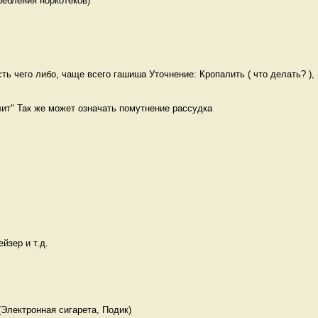
ребления норкотеков) 
ь чего либо, чаще всего гашиша Уточнение: Кропалить ( что делать? ), ( 
ит" Так же может означать помутнение рассудка
йзер и т.д.

(Электронная сигарета, Подик) 