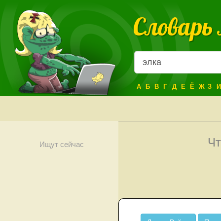
Словарь
А
Б
В
Г
Д
Е
Ё
Ж
З
И
Чт
Ищут сейчас