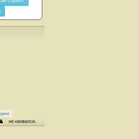
лм-Спрингс
ч
щина
не назвался.