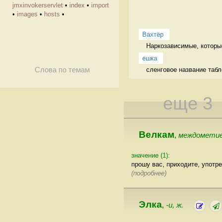
jmxinvokerservlet
•
index
•
import
•
images
•
hosts
•
Вахтёр
Наркозависимые, которые
ешка
сленговое название табл
Слова по темам
еще 3
Велкам
междометие
,
значение (1):
прошу вас, приходите, употр
(подробнее)
Элка
-и, ж.
,