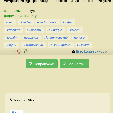
Нимфома́ния (др.-греч. νύμφη — невеста + μανία — страсть, безумие.
синонимы:
Шкура.
рядом по алфавиту:
нимб
Нимфа
нимфоманка
Нифа
Ниферша
Ничости
Ниипицца
Ничосе
Ниипёт
ниграпак
Ништяковский
ничоси
нибуну
ништяковый
Низкий флекс
Нижмид
Дин
,
Екатеринбург
0
Поправочка!
Все не так!
Слова на тему:
Лафа