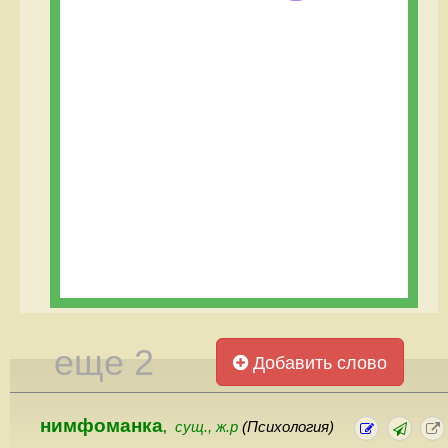
еще 2
Добавить слово
нимфоманка
сущ., ж.р
(Психология)
,