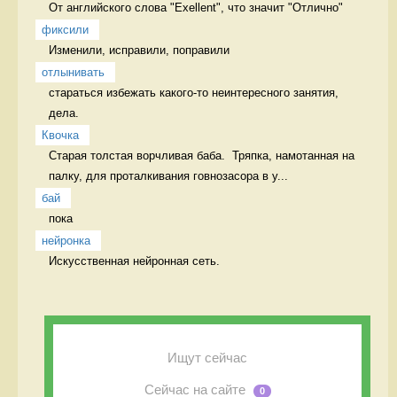
От английского слова "Exellent", что значит "Отлично" 
фиксили
Изменили, исправили, поправили 
отлынивать
стараться избежать какого-то неинтересного занятия, 
дела.  
Квочка
Старая толстая ворчливая баба.  Тряпка, намотанная на 
палку, для проталкивания говнозасора в у...
бай
пока 
нейронка
Искусственная нейронная сеть. 
Ищут сейчас
Сейчас на сайте
0