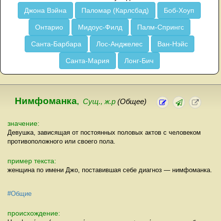
Джона Вэйна
Паломар (Карлсбад)
Боб-Хоуп
Онтарио
Мидоус-Филд
Палм-Спрингс
Санта-Барбара
Лос-Анджелес
Ван-Нэйс
Санта-Мария
Лонг-Бич
Нимфоманка
,
Сущ., ж.р
(Общее)
значение:
Девушка, зависящая от постоянных половых актов с человеком
противоположного или своего пола.
пример текста:
женщина по имени Джо, поставившая себе диагноз — нимфоманка.
#Общие
происхождение: