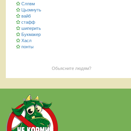
Слпвм
Цьомнуть
вайб
стафф
шиперить
Букмакер
Хасл
понты
Обьясните людям?