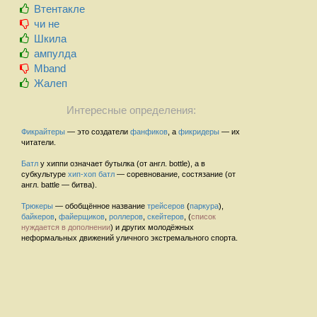
Втентакле
чи не
Шкила
ампулда
Mband
Жалеп
Интересные определения:
Фикрайтеры
— это создатели
фанфиков
, а
фикридеры
— их
читатели.
Батл
у хиппи означает бутылка (от англ. bottle), а в
субкультуре
хип-хоп
батл
— соревнование, состязание (от
англ. battle — битва).
Трюкеры
— обобщённое название
трейсеров
(
паркура
),
байкеров
,
файерщиков
,
роллеров
,
скейтеров
, (
список
нуждается в дополнении
) и других молодёжных
неформальных движений уличного экстремального спорта.