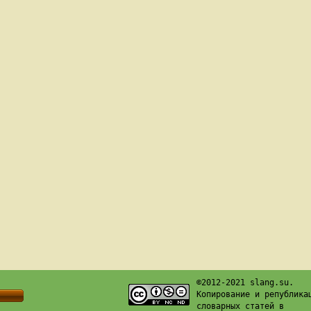
©2012-2021 slang.su.
Копирование и република
словарных статей в