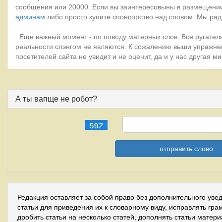
сообщения или 20000. Если вы заинтересовыны в размещении
админам
либо просто купите спонсорство над словом. Мы рад
Еще важный момент - по поводу матерных слов. Все ругатель
реальности слэнгом не являются. К сожалению выши упражне
посетителей сайта не увидит и не оценит, да и у нас другая 
А ты вапще не робот?
Редакция оставляет за собой право без дополнительного уве
статьи для приведения их к словарному виду, исправлять гра
дробить статьи на несколько статей, дополнять статьи матер