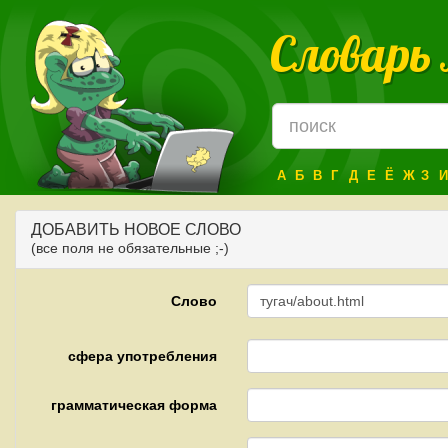
Словарь
А
Б
В
Г
Д
Е
Ё
Ж
З
И
ДОБАВИТЬ НОВОЕ СЛОВО
(все поля не обязательные ;-)
Слово
сфера употребления
грамматическая форма