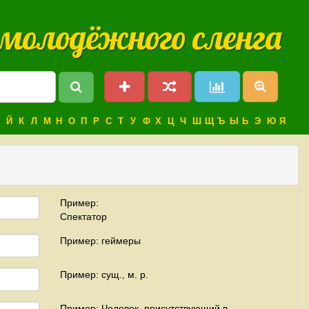
 молодёжного сленга
Й
К
Л
М
Н
О
П
Р
С
Т
У
Ф
Х
Ц
Ч
Ш
Щ
Ъ
Ы
Ь
Э
Ю
Я
Пример:
Спектатор
Пример: геймеры
Пример: сущ., м. р.
Пример: Человек, присутствующий в