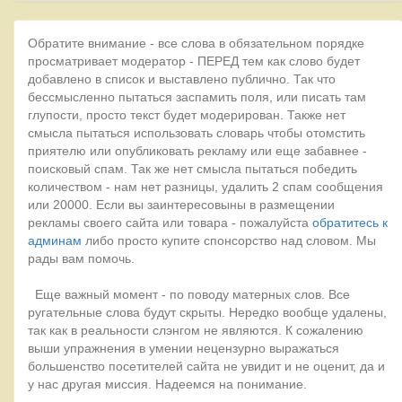
Обратите внимание - все слова в обязательном порядке
просматривает модератор - ПЕРЕД тем как слово будет
добавлено в список и выставлено публично. Так что
бессмысленно пытаться заспамить поля, или писать там
глупости, просто текст будет модерирован. Также нет
смысла пытаться использовать словарь чтобы отомстить
приятелю или опубликовать рекламу или еще забавнее -
поисковый спам. Так же нет смысла пытаться победить
количеством - нам нет разницы, удалить 2 спам сообщения
или 20000. Если вы заинтересовыны в размещении
рекламы своего сайта или товара - пожалуйста
обратитесь к
админам
либо просто купите спонсорство над словом. Мы
рады вам помочь.
Еще важный момент - по поводу матерных слов. Все
ругательные слова будут скрыты. Нередко вообще удалены,
так как в реальности слэнгом не являются. К сожалению
выши упражнения в умении нецензурно выражаться
большенство посетителей сайта не увидит и не оценит, да и
у нас другая миссия. Надеемся на понимание.