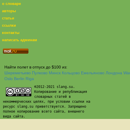
о словаре
авторы
статьи
ссылки
контакты
написать админам
Найти полет в отпуск до $100 из:
Шереметьево
Пулково
Минск
Кольцово
Емельяново
Лондона
Wa
Oslo
Berlin
Riga
©2012-2021 slang.su.
Копирование и републикация
словарных статей в
некоммерческих целях, при условии ссылки на
ресурс slang.su приветствуется. Запрещено
полное копирование всего сайта, внешнего
вида сайта.