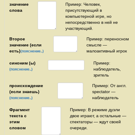
значение
Пример: Человек,
слова
присутствующий в
компьютерной игре, но
непосредственно в ней не
участвующий.
Второе
Пример: переносном
значение (если
смысле —
есть)
малоактивный игрок
(пояснение..)
синоним (ы)
Пример:
наблюдатель,
(пояснение..)
зритель
происхождение
Пример: От англ.
(если знаешь)
spectator —
наблюдатель
(пояснение..)
Фрагмент
Пример: В режиме дуэли
текста с
двое играют, а остальные —
этим
спектаторы — ждут своей
словом
очереди.