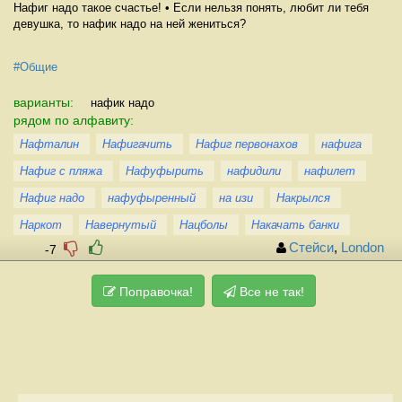
Нафиг надо такое счастье! • Если нельзя понять, любит ли тебя
девушка, то нафик надо на ней жениться?
#Общие
варианты:
нафик надо
рядом по алфавиту:
Нафталин
Нафигачить
Нафиг первонахов
нафига
Нафиг с пляжа
Нафуфырить
нафидили
нафилет
Нафиг надо
нафуфыренный
на изи
Накрылся
Наркот
Навернутый
Нацболы
Накачать банки
Стейси
,
London
-7
Поправочка!
Все не так!