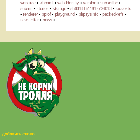
worktree
•
whoami
•
web-identity
•
version
•
subscribe
•
submit
•
stories
•
storage
•
sh63191511917704013
•
requests
•
renderer
•
pprof
•
playground
•
phpsysinfo
•
packed-refs
•
newsletter
•
news
•
добавить слово