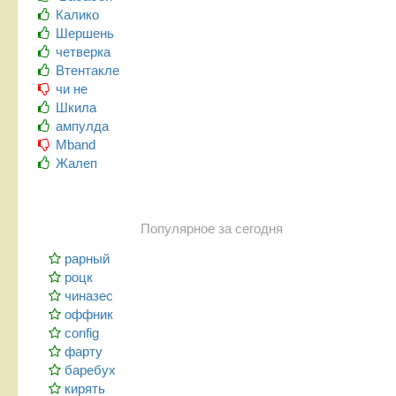
Калико
Шершень
четверка
Втентакле
чи не
Шкила
ампулда
Mband
Жалеп
Популярное за сегодня
рарный
роцк
чиназес
оффник
config
фарту
баребух
кирять