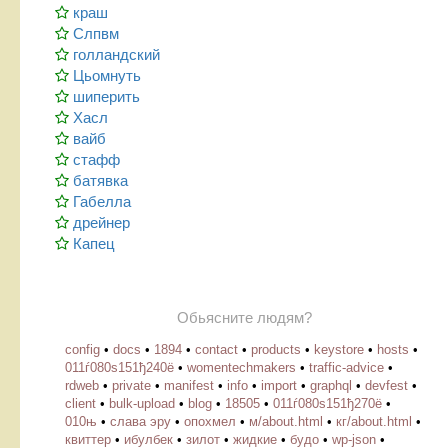
краш
Слпвм
голландский
Цьомнуть
шиперить
Хасл
вайб
стафф
батявка
Габелла
дрейнер
Капец
Обьясните людям?
config
•
docs
•
1894
•
contact
•
products
•
keystore
•
hosts
•
011ѓ080ѕ151ђ240ё
•
womentechmakers
•
traffic-advice
•
rdweb
•
private
•
manifest
•
info
•
import
•
graphql
•
devfest
•
client
•
bulk-upload
•
blog
•
18505
•
011ѓ080ѕ151ђ270ё
•
010њ
•
слава эру
•
опохмел
•
м/about.html
•
кг/about.html
•
квиттер
•
ибулбек
•
зилот
•
жидкие
•
будо
•
wp-json
•