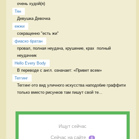
очень худой(я) 
Тян
Девушка Девочка
ежжи
сокращенно "есть жи" 
фиаско братан
провал, полная неудача, крушение, крах  полный 
неудачник
Hello Every Body
В переводе с англ. означает: «Привет всем» 
Теггинг
Теггинг-это вид уличного искусства наподобие граффити 
только вместо рисунков там пишут свой те...
Ищут сейчас
Сейчас на сайте
0