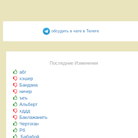
обсудить в чате в Телеге
Последние Изменения
абг
хэшер
Бандана
ничер
ъеъ
Альберт
хддд
Баклажанить
Чертоган
Рб
Бабабой