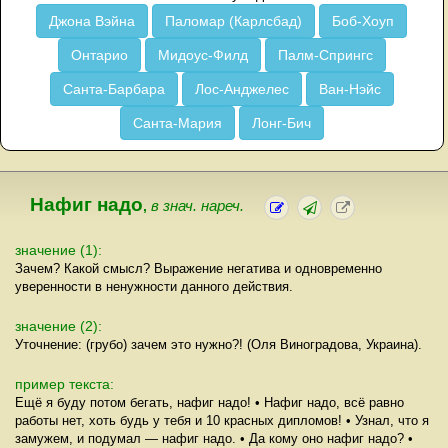
Джона Вэйна
Паломар (Карлсбад)
Боб-Хоуп
Онтарио
Мидоус-Филд
Палм-Спрингс
Санта-Барбара
Лос-Анджелес
Ван-Нэйс
Санта-Мария
Лонг-Бич
Нафиг надо
,
в знач. нареч.
значение (1):
Зачем? Какой смысл? Выражение негатива и одновременно
уверенности в ненужности данного действия.
значение (2):
Уточнение: (грубо) зачем это нужно?! (Оля Виноградова, Украина).
пример текста:
Ещё я буду потом бегать, нафиг надо! • Нафиг надо, всё равно
работы нет, хоть будь у тебя и 10 красных дипломов! • Узнал, что я
замужем, и подумал — нафиг надо. • Да кому оно нафиг надо? •