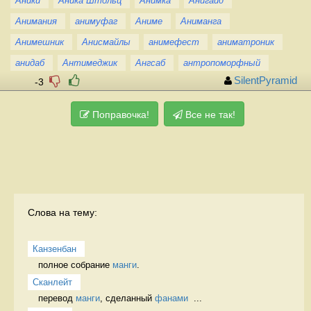
Аники
Аника Штольц
Анимка
Анигайд
Анимания
анимуфаг
Аниме
Аниманга
Анимешник
Анисмайлы
анимефест
аниматроник
анидаб
Антимеджик
Ангсаб
антропоморфный
SilentPyramid
-3
Поправочка!
Все не так!
Слова на тему:
Канзенбан
полное собрание 
манги
. 
Сканлейт
перевод 
манги
, сделанный 
фанами
  ...