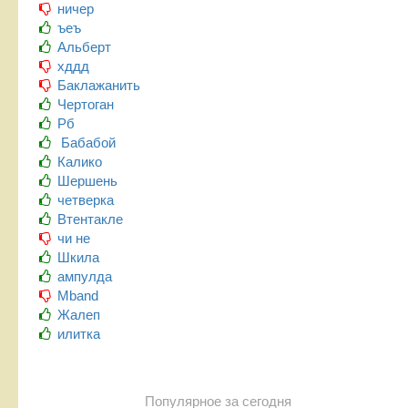
ничер
ъеъ
Альберт
хддд
Баклажанить
Чертоган
Рб
Бабабой
Калико
Шершень
четверка
Втентакле
чи не
Шкила
ампулда
Mband
Жалеп
илитка
Популярное за сегодня