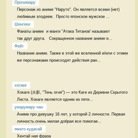
Орочимару
Персонаж из аниме "Наруто". Он является всеми (нет) 
любимым злодеем.  Просто японское мужское ...
Шингеки
Фанаты аниме  и манги "Атака Титанов' называют

так друг друга.   Сокращенное название аниме и...
Фейт
Название аниме. Также в этой же вселенной и/или с этими 
же персонажами происходят действия ран...
хогаке
Хокаге (火影, "Тень огня") — это Каге из Деревни Скрытого 
Листа. Хокаге является одним из пяти...
умарумару чан
Аниме про девушку 16 лет, у которой 2 личности. Первая 
личность:очень милая добрая все помогае...
ямато кудасай
Хентай ная фраза 