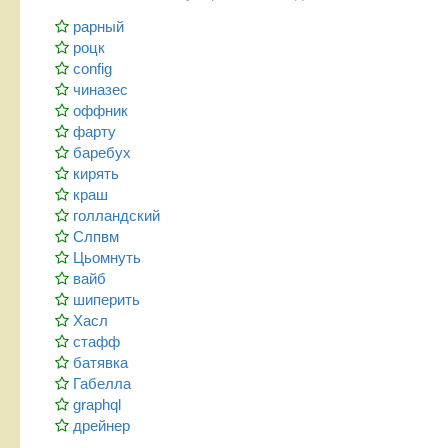
рарный
роцк
config
чиназес
оффник
фарту
баребух
кирять
краш
голландский
Слпвм
Цьомнуть
вайб
шиперить
Хасл
стафф
батявка
Габелла
graphql
дрейнер