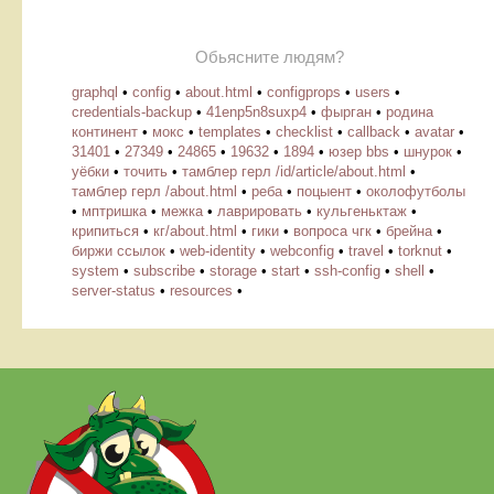
Обьясните людям?
graphql
•
config
•
about.html
•
configprops
•
users
•
credentials-backup
•
41enp5n8suxp4
•
фырган
•
родина
континент
•
мокс
•
templates
•
checklist
•
callback
•
avatar
•
31401
•
27349
•
24865
•
19632
•
1894
•
юзер bbs
•
шнурок
•
уёбки
•
точить
•
тамблер герл /id/article/about.html
•
тамблер герл /about.html
•
реба
•
поцыент
•
околофутболы
•
мптришка
•
межка
•
лаврировать
•
кульгеньктаж
•
крипиться
•
кг/about.html
•
гики
•
вопроса чгк
•
брейна
•
биржи ссылок
•
web-identity
•
webconfig
•
travel
•
torknut
•
system
•
subscribe
•
storage
•
start
•
ssh-config
•
shell
•
server-status
•
resources
•