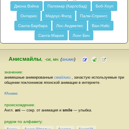
Джона Вэйна
Паломар (Карлсбад)
Боб-Хоуп
Онтарио
Мидоус-Филд
Палм-Спрингс
Санта-Барбара
Лос-Анджелес
Ван-Нэйс
Санта-Мария
Лонг-Бич
Анисмайлы
,
-ов, мн.
(
аниме
)
значение:
анимешные анимированные
смайлики
, зачастую используемые при
общении поклонников японской анимации в интернете.
#Аниме
происхождение:
Англ.
ani
— сокр. от анимация и
smile
— улыбка.
рядом по алфавиту: