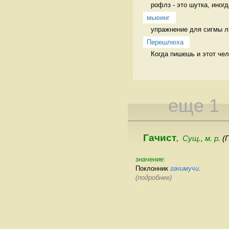
рофлз - это шутка, иног
мьюинг
упражнение для сигмы л
Перешлюха
Когда пишешь и этот че
еще 1
Гачист
Сущ., м. р.
(
,
значение:
Поклонник
гачимучи
.
(подробнее)