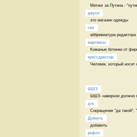
Митинг за Путина - "путин
джуси
это магазин одежды  
свп
аббревиатура редактора 
мартинсы
Кожаные ботинки от фир
кроссдрессер
Человек, который носит 
ШШЗ
ШШЗ- наверное должно пе
дтк
Сокращение "да такой", 
Добнуть
добавить 
рофлз