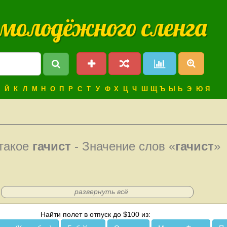
 молодёжного сленга
Й
К
Л
М
Н
О
П
Р
С
Т
У
Ф
Х
Ц
Ч
Ш
Щ
Ъ
Ы
Ь
Э
Ю
Я
 такое
гачист
- Значение слов «
гачист
»
развернуть всё
Найти полет в отпуск до $100 из: