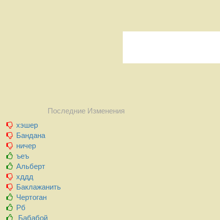
Последние Изменения
хэшер
Бандана
ничер
ъеъ
Альберт
хддд
Баклажанить
Чертоган
Рб
Бабабой