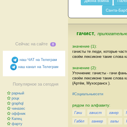
Джона Вэйна
Пало
Санта-Бар
гачист
,
прилогательно
Сейчас на сайте
0
значение (1):
гачисты те люди, которые час
своём лексиконе такие слова как
наш ЧАТ на Телеграм
наш канал на Телеграм
значение (2):
Уточнение: гачисты - гачи фан
своём лексиконе такие слова как
(Артём, Мухосранск ).
Популярное за сегодня
рарный
#Социальныесети
роцк
graphql
рядом по алфавиту:
чиназес
Гачи
гачист
гачер
оффник
Капец
Габёл
ганкер
галы
фарту