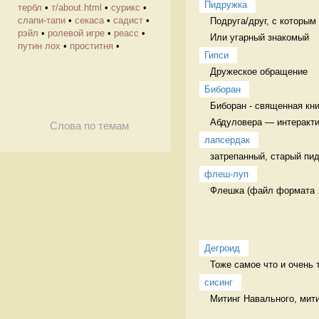
Пидружка
тербл
•
т/about.html
•
сурикс
•
слапи-тапи
•
секаса
•
садист
•
Подруга/друг, с которым 
рэйл
•
ролевой игре
•
реасс
•
Или угарный знакомый
путин лох
•
проститня
•
Гипси
Дружеское обращение  
Биборан
Биборан - священная кни
Абдуловера — интеракти
Слова по темам
лапсердак
затрепанный, старый пид
флеш-луп
Флешка (файл формата .
Дегроид
Тоже самое что и очень 
сисинг
Митинг Навального, мити