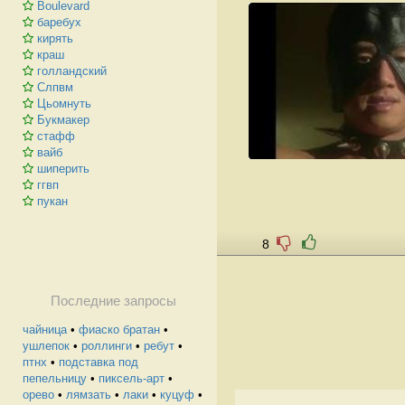
Boulevard
баребух
кирять
краш
голландский
Слпвм
Цьомнуть
Букмакер
стафф
вайб
шиперить
ггвп
пукан
8
Последние запросы
чайница
•
фиаско братан
•
ушлепок
•
роллинги
•
ребут
•
птнх
•
подставка под
пепельницу
•
пиксель-арт
•
орево
•
лямзать
•
лаки
•
куцуф
•