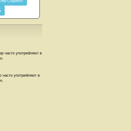
лм-Спрингс
ч
мер часто употребляют в
m.
р часто употребляют в
m.