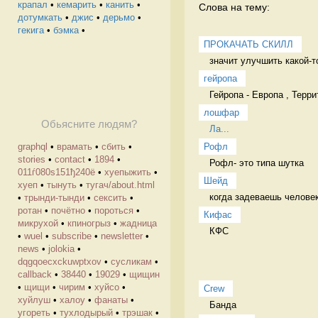
крапал
•
кемарить
•
канить
•
Слова на тему:
дотумкать
•
джис
•
дерьмо
•
гекига
•
бэмка
•
ПРОКАЧАТЬ СКИЛЛ
значит улучшить какой-т
гейропа
Гейропа - Европа , Терр
лошфар
Обьясните людям?
Ла...
graphql
•
врамать
•
сбить
•
Рофл
stories
•
contact
•
1894
•
Рофл- это типа шутка 
011ѓ080ѕ151ђ240ё
•
хуепыжить
•
Шейд
хуеп
•
тынуть
•
тугач/about.html
когда задеваешь человек
•
трынди-тынди
•
сексить
•
ротан
•
почётно
•
пороться
•
Кифас
микрухой
•
кпиногрыз
•
жадница
КФС 
•
wuel
•
subscribe
•
newsletter
•
news
•
jolokia
•
dqgqoecxckuwptxov
•
cусликам
•
callback
•
38440
•
19029
•
щищин
•
щищи
•
чирим
•
хуйсо
•
Crew
хуйлуш
•
халоу
•
фанаты
•
Банда 
угореть
•
тухлодырый
•
трэшак
•