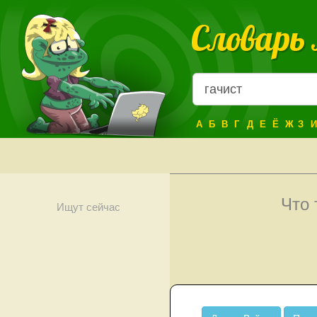
Словарь
А
Б
В
Г
Д
Е
Ё
Ж
З
И
Что
Ищут сейчас