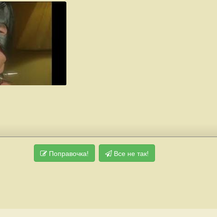
Поправочка!
Все не так!