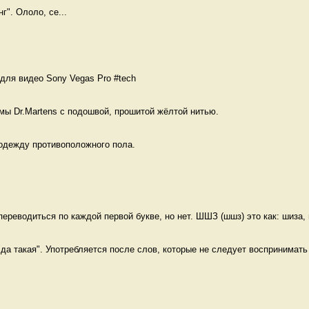
г". Ололо, се...
для видео Sony Vegas Pro #tech 
мы Dr.Martens с подошвой, прошитой жёлтой нитью. 
одежду противоположного пола.  
реводиться по каждой первой букве, но нет. ШШЗ (шшз) это как: шиза, 
"да такая". Употребляется после слов, которые не следует воспринимать 