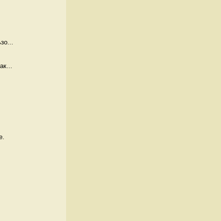
зо...
к...
. 