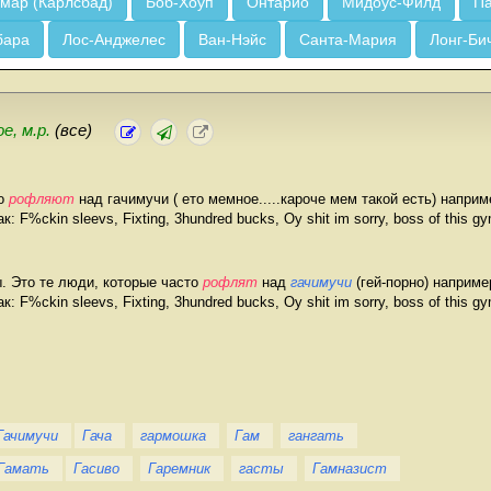
мар (Карлсбад)
Боб-Хоуп
Онтарио
Мидоус-Филд
Па
бара
Лос-Анджелес
Ван-Нэйс
Санта-Мария
Лонг-Би
е, м.р.
(все)
то
рофляют
над гачимучи ( ето мемное.....кароче мем такой есть) напри
: F%ckin sleevs, Fixting, 3hundred bucks, Oy shit im sorry, boss of this gy
ы. Это те люди, которые часто
рофлят
над
гачимучи
(гей-порно) наприме
: F%ckin sleevs, Fixting, 3hundred bucks, Oy shit im sorry, boss of this gy
Гачимучи
Гача
гармошка
Гам
гангать
Гамать
Гасиво
Гаремник
гасты
Гамназист