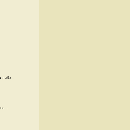
 либо...
по...