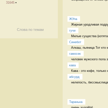
31645
•
ЖУпа
Жирная уродливая подру
Слова по темам
гучи
Милые существа (котята,
Синебот
Алкаш, пьяница Тот кто 
гамосек
человек мужского пола з
кава
Кава - это кофе, только 
абсурд
нелепость, бессмыслица
Таранька
очень худой(я) 