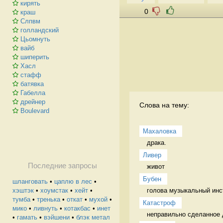
кирять
0
краш
Слпвм
голландский
Цьомнуть
вайб
шиперить
Хасл
стафф
батявка
Габелла
дрейнер
Слова на тему:
Boulevard
Махаловка
драка.  
Ливер
Последние запросы
живот 
Бубен
шланговать
•
цаплю в лес
•
голова музыкальный инс
хэштэк
•
хоумстак
•
хейт
•
тумба
•
тренька
•
откат
•
мухой
•
Катастроф
мико
•
ливнуть
•
котакбас
•
инет
неправильно сделанное 
•
гамать
•
вэйшени
•
блэк метал