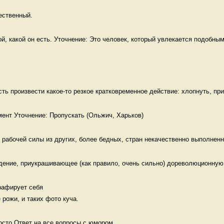
ественный. 
й, какой он есть. Уточнение: Это человек, который увлекается подобным
сть произвести какое-то резкое кратковременное действие: хлопнуть, прик
рабочей силы из других, более бедных, стран некачественно выполненна
дение, приукрашивающее (как правило, очень сильно) дореволюционную 
афирует себя 

 рожи, и таких фото куча. 
осто Ответ на все вопросы с юмором