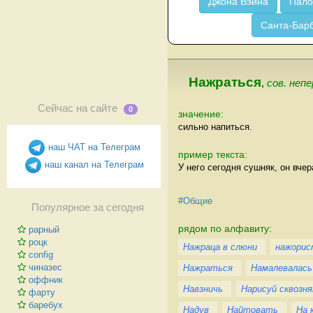
Джона Вэйна
Пало
Санта-Бар
Нажраться
,
сов. непе
Сейчас на сайте
0
значение:
сильно напиться.
наш ЧАТ на Телеграм
пример текста:
наш канал на Телеграм
У него сегодня сушняк, он вчер
#Общие
Популярное за сегодня
рядом по алфавиту:
рарный
роцк
Нажраца в слюни
нажори
config
чиназес
Нажраться
Намалевалась
оффник
Навзничь
Нарисуй сквозня
фарту
баребух
Надув
Найтовать
На 