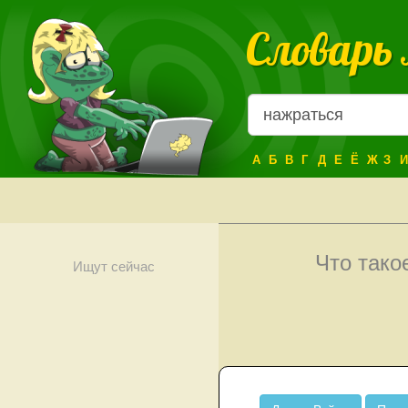
Словарь
А
Б
В
Г
Д
Е
Ё
Ж
З
И
Что так
Ищут сейчас