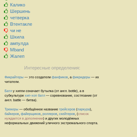
Калико
Шершень
четверка
Втентакле
чи не
Шкила
ампулда
Mband
Жалеп
Интересные определения:
Фикрайтеры
— это создатели
фанфиков
, а
фикридеры
— их
читатели.
Батл
у хиппи означает бутылка (от англ. bottle), а в
субкультуре
хип-хоп
батл
— соревнование, состязание (от
англ. battle — битва).
Трюкеры
— обобщённое название
трейсеров
(
паркура
),
байкеров
,
файерщиков
,
роллеров
,
скейтеров
, (
список
нуждается в дополнении
) и других молодёжных
неформальных движений уличного экстремального спорта.