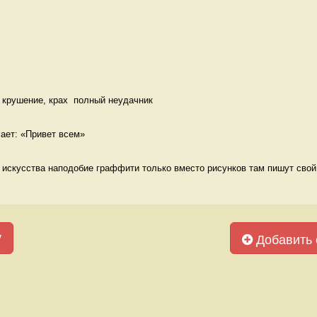
 крушение, крах  полный неудачник
чает: «Привет всем» 
о искусства наподобие граффити только вместо рисунков там пишут свой 
у
Добавить 