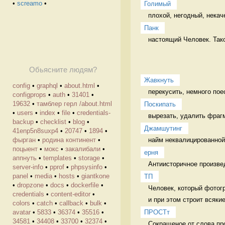
•
screamo
•
Голимый
плохой, негодный, некач
Панк
настоящий Человек. Тако
Обьясните людям?
Жавкнуть
config
•
graphql
•
about.html
•
перекусить, немного пое
configprops
•
auth
•
31401
•
19632
•
тамблер герл /about.html
Поскипать
•
users
•
index
•
file
•
credentials-
backup
•
checklist
•
blog
•
Джамшутинг
41enp5n8suxp4
•
20747
•
1894
•
найм неквалицированной 
фырган
•
родина континент
•
поцыент
•
мокс
•
закалибали
•
ерня
аппнуть
•
templates
•
storage
•
Антиисторичное произве
server-info
•
pprof
•
phpsysinfo
•
panel
•
media
•
hosts
•
giantkone
ТП
•
dropzone
•
docs
•
dockerfile
•
Человек, который фотогр
credentials
•
content-editor
•
и при этом строит всякие
colors
•
catch
•
callback
•
bulk
•
ПРОСТт
avatar
•
5833
•
36374
•
35516
•
34581
•
34408
•
33700
•
32374
•
Сокращеное от слова пр