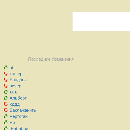
Последние Изменения
абг
хэшер
Бандана
ничер
ъеъ
Альберт
хддд
Баклажанить
Чертоган
Рб
Бабабой