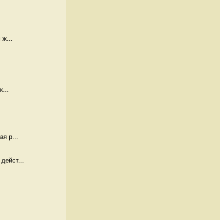
 ж...
...
я р...
дейст...