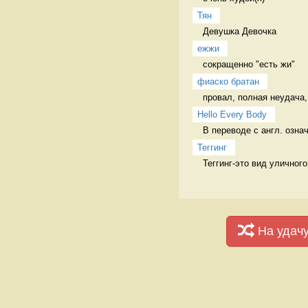
Тян
Девушка Девочка
ежжи
сокращенно "есть жи" 
фиаско братан
провал, полная неудача,
Hello Every Body
В переводе с англ. озна
Теггинг
Теггинг-это вид уличног
На удач