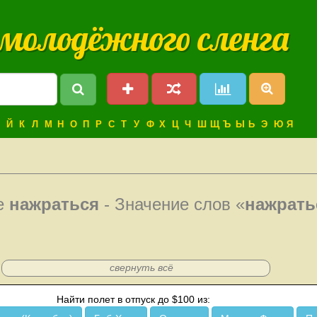
 молодёжного сленга
Й
К
Л
М
Н
О
П
Р
С
Т
У
Ф
Х
Ц
Ч
Ш
Щ
Ъ
Ы
Ь
Э
Ю
Я
ое
нажраться
- Значение слов «
нажрать
свернуть всё
Найти полет в отпуск до $100 из: