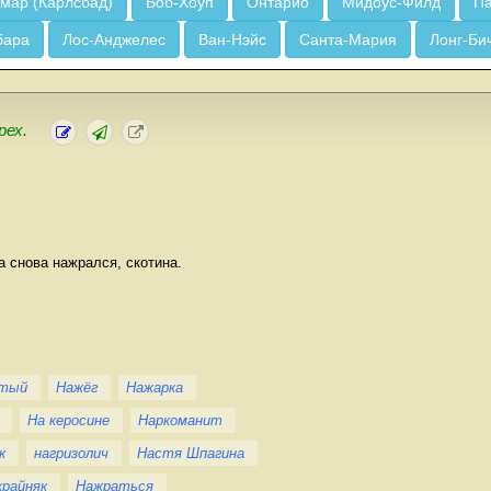
мар (Карлсбад)
Боб-Хоуп
Онтарио
Мидоус-Филд
Па
бара
Лос-Анджелес
Ван-Нэйс
Санта-Мария
Лонг-Би
рех.
а снова нажрался, скотина.
стый
Нажёг
Нажарка
На керосине
Наркоманит
к
нагризолич
Настя Шпагина
крайняк
Нажраться