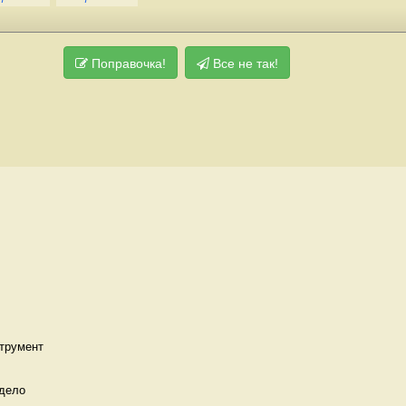
Поправочка!
Все не так!
трумент
дело 