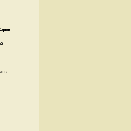
ирная...
 - ...
льно...