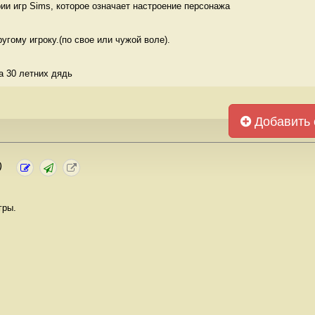
и игр Sims, которое означает настроение персонажа 
угому игроку.(по свое или чужой воле). 
а 30 летних дядь  
Добавить 
)
гры.