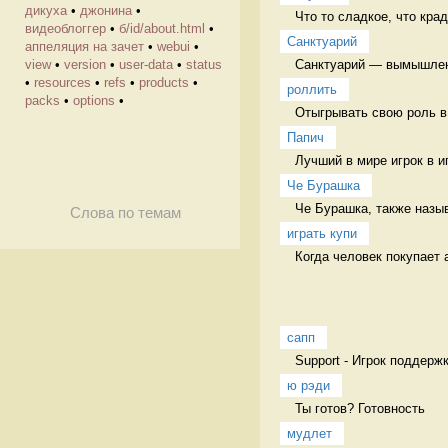
дикуха
•
джонина
•
Что то сладкое, что кра
видеоблоггер
•
б/id/about.html
•
Санктуарий
аппеляция на зачет
•
webui
•
Санктуарий — вымышленны
view
•
version
•
user-data
•
status
•
resources
•
refs
•
products
•
роллить
packs
•
options
•
Отыгрывать свою роль в 
Папич
Лучший в мире игрок в иг
Че Бурашка
Че Бурашка, также назы
Слова по темам
играть купи
Когда человек покупает а
сапп
Support - Игрок поддержк
ю рэди
Ты готов? Готовность
мудлет