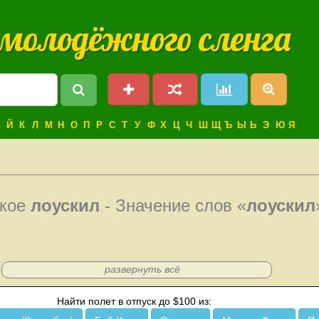
 молодёжного сленга
Й
К
Л
М
Н
О
П
Р
С
Т
У
Ф
Х
Ц
Ч
Ш
Щ
Ъ
Ы
Ь
Э
Ю
Я
акое
лоускил
- Значение слов «
лоускил
развернуть всё
Найти полет в отпуск до $100 из: