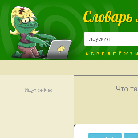
Словарь
А
Б
В
Г
Д
Е
Ё
Ж
З
И
Что т
Ищут сейчас