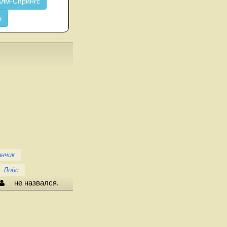
лм-Спрингс
ч
анчик
Лойс
не назвался.