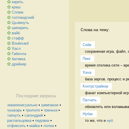
кирять
краш
Слпвм
голландский
Цьомнуть
шиперить
Слова на тему:
вайб
стафф
Boulevard
Сейв
Хасл
сохраненая игра, файл, 
Габелла
Пинг
батявка
дрейнер
время отклика сети – вр
Хача
база зергов. процесс и р
Контрстрайкер
фанат компьютерной игры
Последние запросы
Патчить
эквапенисуально
•
шимпанзе
•
обновлять или взламыва
чушкарь
•
трололо
•
тренька
•
Нубас
тапнуть
•
сапэндрий
•
то же, что и 
нуб
распальцовка
•
педовки
•
отфиксить
•
майка
•
лолка
•