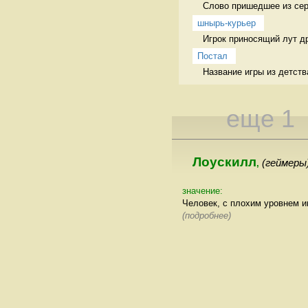
Слово пришедшее из сери
шнырь-курьер
Игрок приносящий лут др
Постал
Название игры из детств
еще 1
Лоускилл
(геймеры
,
значение:
Человек, с плохим уровнем и
(подробнее)