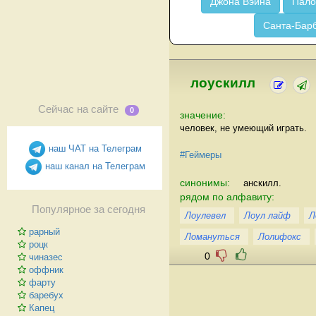
Джона Вэйна
Пало
Санта-Бар
лоускилл
Сейчас на сайте
0
значение:
человек, не умеющий играть.
наш ЧАТ на Телеграм
#Геймеры
наш канал на Телеграм
синонимы:
анскилл.
рядом по алфавиту:
Популярное за сегодня
Лоулевел
Лоул лайф
Л
рарный
Ломануться
Лолифокс
роцк
0
чиназес
оффник
фарту
баребух
Капец