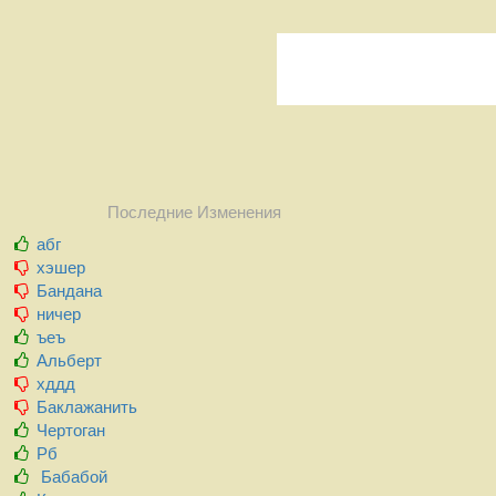
Последние Изменения
абг
хэшер
Бандана
ничер
ъеъ
Альберт
хддд
Баклажанить
Чертоган
Рб
Бабабой