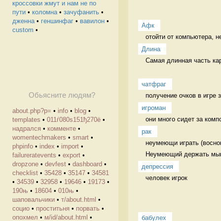
кроссовки жмут и нам не по
пути
•
коломна
•
зачуфанить
•
дженна
•
геншинфаг
•
вавилон
•
Афк
custom
•
отойти от компьютера, н
Длина
Самая длинная часть кар
чатфраг
Обьясните людям?
получение очков в игре 
игроман
about.php?p=
•
info
•
blog
•
они много сидет за комп
templates
•
011ѓ080ѕ151ђ270ё
•
надрался
•
комменте
•
рак
womentechmakers
•
smart
•
неумеющи играть (восном
phpinfo
•
index
•
import
•
Неумеющий держать мышк
failureratevents
•
export
•
dropzone
•
devfest
•
dashboard
•
депрессия
checklist
•
35428
•
35147
•
34581
человек игрок
•
34539
•
32958
•
19646
•
19173
•
190њ
•
18604
•
010њ
•
шаповальчики
•
т/about.html
•
социо
•
проститьня
•
порвать
•
опохмел
•
м/id/about.html
•
бабулех