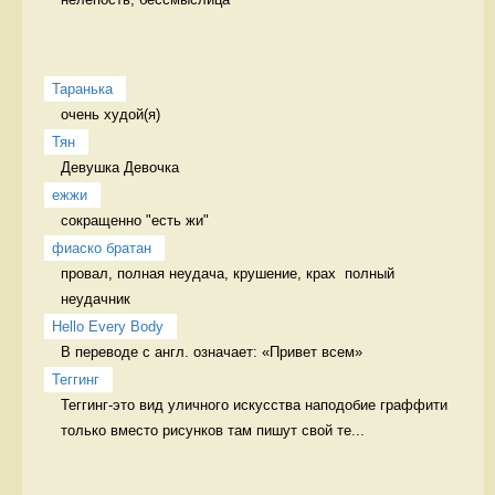
Таранька
очень худой(я) 
Тян
Девушка Девочка
ежжи
сокращенно "есть жи" 
фиаско братан
провал, полная неудача, крушение, крах  полный 
неудачник
Hello Every Body
В переводе с англ. означает: «Привет всем» 
Теггинг
Теггинг-это вид уличного искусства наподобие граффити 
только вместо рисунков там пишут свой те...