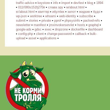
traffic-advice
•
keystore
•
info
•
import
•
devfest
•
blog
•
1894
•
011ѓ080ѕ151ђ270ё
•
слава эру
•
м/about.html
•
кг/about.html
•
квиттер
•
ибулбек
•
зилот
•
жидкие
•
будо
•
wp-json
•
worktree
•
whoami
•
web-identity
•
subscribe
•
submit
•
stories
•
private
•
pprof
•
phpsysinfo
•
packed-refs
•
newsletter
•
manifest
•
jmxinvokerservlet
•
hosts
•
graphql
•
google-ads
•
gdsc
•
exec
•
dropzone
•
dockerfile
•
dashboard
•
config-php
•
client
•
change-password
•
callback
•
bulk-
upload
•
asset
•
applications
•