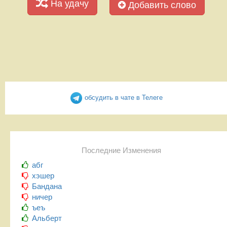
На удачу
Добавить слово
обсудить в чате в Телеге
Последние Изменения
абг
хэшер
Бандана
ничер
ъеъ
Альберт