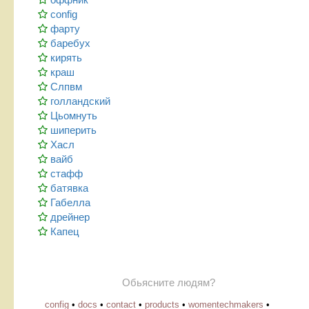
config
фарту
баребух
кирять
краш
Слпвм
голландский
Цьомнуть
шиперить
Хасл
вайб
стафф
батявка
Габелла
дрейнер
Капец
Обьясните людям?
config
•
docs
•
contact
•
products
•
womentechmakers
•