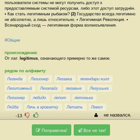
пользователи системы не могут получить доступ к
предоставляемым системой ресурсам, либо этот доступ затруднён.
• Как стать легитимным рыбаком?
(2)
Государство всегда легитимно
не абсолютно, а лишь относительно. • Легитимная Революция. •
Всенародный сход — легитимная форма волеизъявления.
#Общие
происхождение:
От лат.
legitimus
, означающего примерно то же самое.
рядом по алфавиту:
Легенда
Легионер
Легавка
легендари килл
Легитимный
Легалайз
легавые
Легушька
Легионер
лебидо
лепит
летонька
Лейба
Лечь в кpоватку
Летать
Левел
не назвался.
-13
Поправочка!
Все не так!