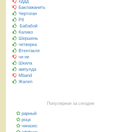
хддд
Баклажанить
Чертоган
Рб
Бабабой
Калико
Шершень
четверка
Втентакле
чи не
Шкила
ампулда
Mband
Жалеп
Популярное за сегодня
рарный
роцк
чиназес
оффник