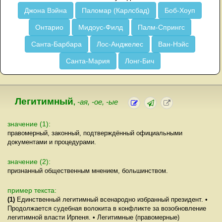
Джона Вэйна
Паломар (Карлсбад)
Боб-Хоуп
Онтарио
Мидоус-Филд
Палм-Спрингс
Санта-Барбара
Лос-Анджелес
Ван-Нэйс
Санта-Мария
Лонг-Бич
Легитимный
,
-ая, -ое, -ые
значение (1):
правомерный, законный, подтверждённый официальными
документами и процедурами.
значение (2):
признанный общественным мнением, большинством.
пример текста:
(1)
Единственный легитимный всенародно избранный президент. •
Продолжается судебная волокита в конфликте за возобновление
легитимной власти Ирпеня. • Легитимные (правомерные)