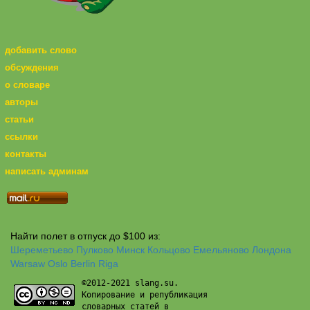
добавить слово
обсуждения
о словаре
авторы
статьи
ссылки
контакты
написать админам
Найти полет в отпуск до $100 из:
Шереметьево
Пулково
Минск
Кольцово
Емельяново
Лондона
Warsaw
Oslo
Berlin
Riga
©2012-2021 slang.su.
Копирование и републикация
словарных статей в