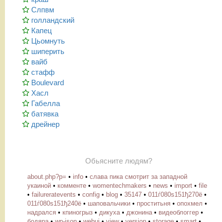
Слпвм
голландский
Капец
Цьомнуть
шиперить
вайб
стафф
Boulevard
Хасл
Габелла
батявка
дрейнер
Обьясните людям?
about.php?p=
•
info
•
слава пика смотрит за западной
укаиной
•
комменте
•
womentechmakers
•
news
•
import
•
file
•
failureratevents
•
config
•
blog
•
35147
•
011ѓ080ѕ151ђ270ё
•
011ѓ080ѕ151ђ240ё
•
шаповальчики
•
проститьня
•
опохмел
•
надрался
•
кпиногрыз
•
дикуха
•
джонина
•
видеоблоггер
•
бодяра
•
wp-json
•
webui
•
view
•
version
•
storage
•
smart
•