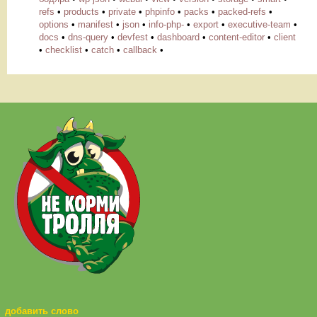
refs
•
products
•
private
•
phpinfo
•
packs
•
packed-refs
•
options
•
manifest
•
json
•
info-php-
•
export
•
executive-team
•
docs
•
dns-query
•
devfest
•
dashboard
•
content-editor
•
client
•
checklist
•
catch
•
callback
•
добавить слово