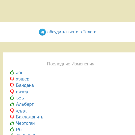
обсудить в чате в Телеге
Последние Изменения
абг
хэшер
Бандана
ничер
ъеъ
Альберт
хддд
Баклажанить
Чертоган
Рб