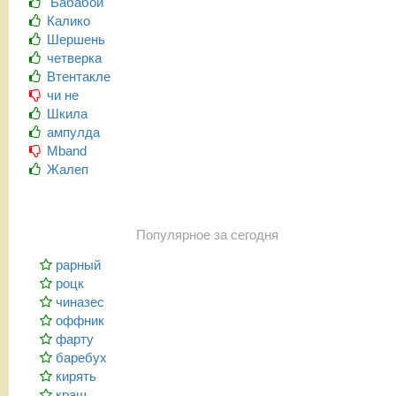
Бабабой
Калико
Шершень
четверка
Втентакле
чи не
Шкила
ампулда
Mband
Жалеп
Популярное за сегодня
рарный
роцк
чиназес
оффник
фарту
баребух
кирять
краш