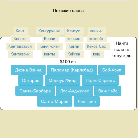
Похожие слова:
Кент
Кенгурушка
Кентус
кенчик
Кенокс
Кенчи
кенчик
кеквейт
Найти
Кентоваться
Кёниг-сити
Кегли
Кеков Сес
полет в
Кентаврик
кенты
Кейген
кеш
отпуск до
$100 из:
Джона Вэйна
Паломар (Карлсбад)
Боб-Хоуп
Онтарио
Мидоус-Филд
Палм-Спрингс
Санта-Барбара
Лос-Анджелес
Ван-Нэйс
Санта-Мария
Лонг-Бич