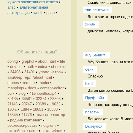
чужого засчитанного ответа
•
Смайлики в социальных 
апвс
•
альтернативная
тви-ленточка
автокреация
•
woolf
•
ppap
•
Ленточки которые надева
хикан
домосед, человек, котр
Обьясните людям?
абу бандит 
config
•
graphql
•
about.html
•
file
Абу бандит - это ни что 
•
devfest
•
auth
•
index
•
checklist
сенк
•
34408
•
31401
•
упало нетрож
•
Спасибо  
тамблер герл /about.html
•
stories
•
remote
•
media
•
Ёж3
mappings
•
docs
•
content-editor
•
Вагон метро семейства 
bulk
•
blog
•
41enp5n8suxp4
•
Пруфлайн
39135
•
34581
•
32374
•
23308
•
21146
•
20747
•
20689
•
19632
•
Человек, которому не на
190њ
•
1894
•
18651
•
18580
•
пластик
18545
•
11776
•
фырган
•
скатор
Банковская карта В маст
•
родина континент
•
рефлексировать
•
поцыент
•
Вкинулся
отстойник
•
мокс
•
закалибали
•