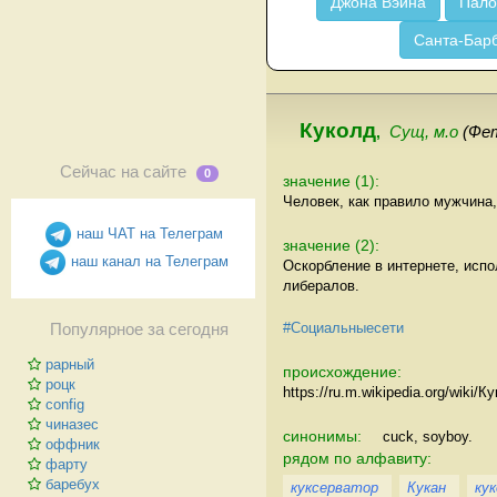
Джона Вэйна
Пало
Санта-Бар
Куколд
,
Сущ, м.о
(Фе
Сейчас на сайте
0
значение (1):
Человек, как правило мужчина,
наш ЧАТ на Телеграм
значение (2):
наш канал на Телеграм
Оскорбление в интернете, исп
либералов.
#Социальныесети
Популярное за сегодня
рарный
происхождение:
роцк
https://ru.m.wikipedia.org/wiki/К
config
чиназес
синонимы:
cuck, soyboy.
оффник
рядом по алфавиту:
фарту
баребух
куксерватор
Кукан
кук