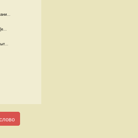
ани...
е...
ыт...
слово