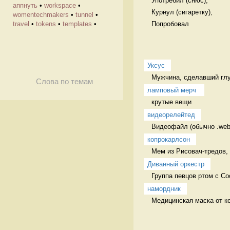
Употребил (снюс),

аппнуть
•
workspace
•
Курнул (сигаретку),

womentechmakers
•
tunnel
•
Попробовал 
travel
•
tokens
•
templates
•
Уксус
Мужчина, сделавший глу
Слова по темам
ламповый мерч 
крутые вещи 
видеорелейтед
Видеофайл (обычно .web
копрокарлсон
Мем из Рисовач-тредов, 
Диванный оркестр
Группа певцов ртом с Со
намордник
Медицинская маска от ко