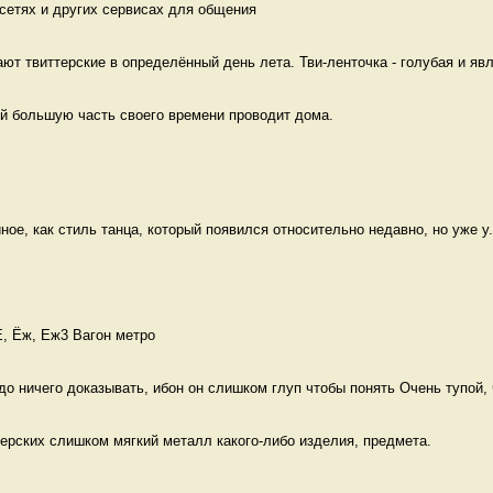
сетях и других сервисах для общения  
ют твиттерские в определённый день лета. Тви-ленточка - голубая и явл
ый большую часть своего времени проводит дома. 
иное, как стиль танца, который появился относительно недавно, но уже у.
Е, Ёж, Еж3 Вагон метро
до ничего доказывать, ибон он слишком глуп чтобы понять Очень тупой, ч
ерских слишком мягкий металл какого-либо изделия, предмета. 