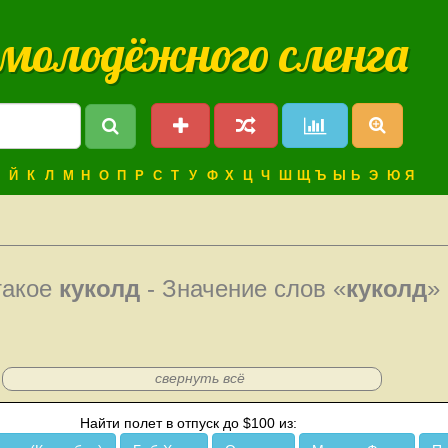
 молодёжного сленга
Й
К
Л
М
Н
О
П
Р
С
Т
У
Ф
Х
Ц
Ч
Ш
Щ
Ъ
Ы
Ь
Э
Ю
Я
такое
куколд
- Значение слов «
куколд
»
свернуть всё
Найти полет в отпуск до $100 из: