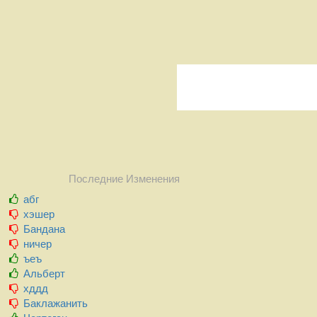
Последние Изменения
абг
хэшер
Бандана
ничер
ъеъ
Альберт
хддд
Баклажанить