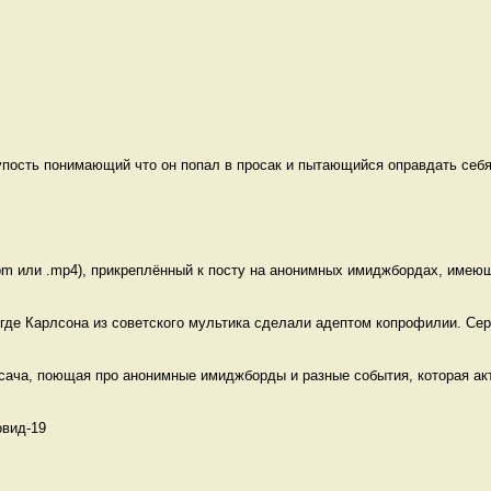
пость понимающий что он попал в просак и пытающийся оправдать себя
m или .mp4), прикреплённый к посту на анонимных имиджбордах, имеющи
где Карлсона из советского мультика сделали адептом копрофилии. Серу
сача, поющая про анонимные имиджборды и разные события, которая акт
вид-19 