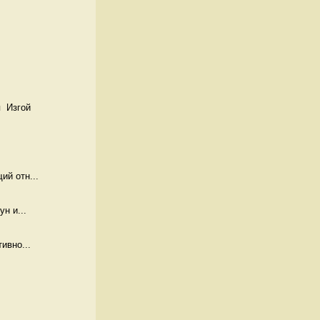
  Изгой
й отн...
н и...
ивно...