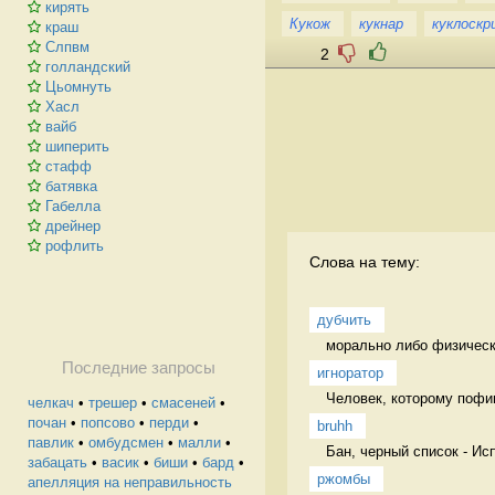
кирять
Кукож
кукнар
куклоскр
краш
Слпвм
2
голландский
Цьомнуть
Хасл
вайб
шиперить
стафф
батявка
Габелла
дрейнер
рофлить
Слова на тему:
дубчить
морально либо физически
Последние запросы
игноратор
Человек, которому пофиг
челкач
•
трешер
•
смасеней
•
почан
•
попсово
•
перди
•
bruhh
павлик
•
омбудсмен
•
малли
•
Бан, черный список - Ис
забацать
•
васик
•
биши
•
бард
•
ржомбы
апелляция на неправильность