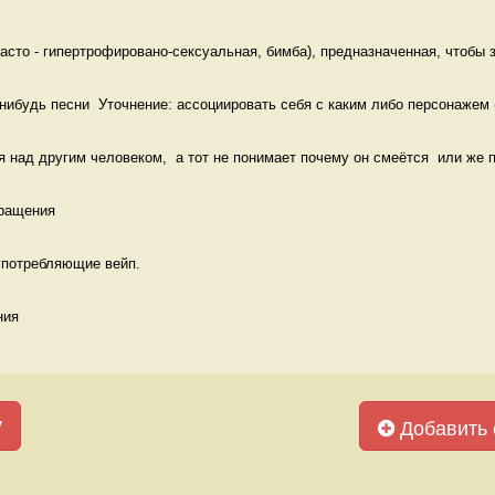
сто - гипертрофировано-сексуальная, бимба), предназначенная, чтобы з
-нибудь песни  Уточнение: ассоциировать себя с каким либо персонажем (
 над другим человеком,  а тот не понимает почему он смеётся  или же п
ращения 
 употребляющие вейп.
ния 
у
Добавить 