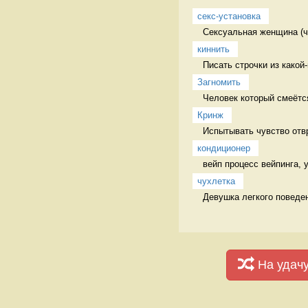
секс-установка
Сексуальная женщина (ча
киннить
Писать строчки из какой
Загномить
Человек который смеётся
Кринж
Испытывать чувство отв
кондиционер
вейп процесс вейпинга,
чухлетка
Девушка легкого поведе
На удач