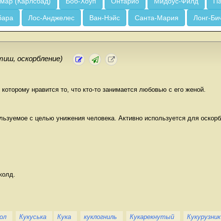
мар (Карлсбад)
Боб-Хоуп
Онтарио
Мидоус-Филд
Па
бара
Лос-Анджелес
Ван-Нэйс
Санта-Мария
Лонг-Би
тиш, оскорбление)
 которому нравится то, что кто-то занимается любовью с его женой.
ользуемое с целью унижения человека. Активно используется для оскор
уколд.
ол
Кукуська
Кука
куклогниль
Кукарекнутый
Кукурузник