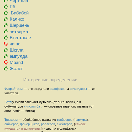
Чертоган
Рб
Бабабой
Калико
Шершень
четверка
Втентакле
чи не
Шкила
ампулда
Mband
Жалеп
Интересные определения:
Фикрайтеры
— это создатели
фанфиков
, а
фикридеры
— их
читатели.
Батл
у хиппи означает бутылка (от англ. bottle), а в
субкультуре
хип-хоп
батл
— соревнование, состязание (от
англ. battle — битва).
Трюкеры
— обобщённое название
трейсеров
(
паркура
),
байкеров
,
файерщиков
,
роллеров
,
скейтеров
, (
список
нуждается в дополнении
) и других молодёжных