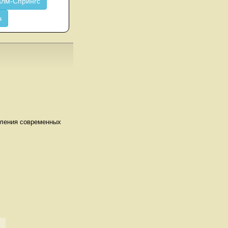
лм-Спрингс
ч
бления современных