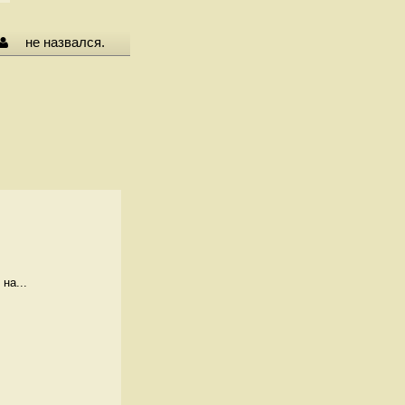
не назвался.
на...