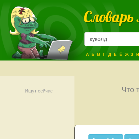
Словарь
А
Б
В
Г
Д
Е
Ё
Ж
З
И
Что 
Ищут сейчас