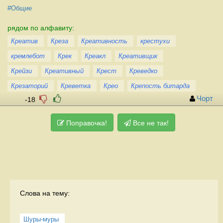
#Общие
рядом по алфавиту:
Креатив
Креза
Креативность
крестухи
кремлебот
Крек
Креакл
Креативщик
Крейзи
Креативный
Крест
Креведко
Крезаторий
Креветка
Крео
Крепость битарда
Чорт
-18
Поправочка!
Все не так!
Слова на тему:
Шуры-муры