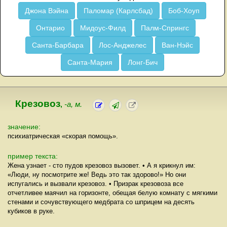
Джона Вэйна
Паломар (Карлсбад)
Боб-Хоуп
Онтарио
Мидоус-Филд
Палм-Спрингс
Санта-Барбара
Лос-Анджелес
Ван-Нэйс
Санта-Мария
Лонг-Бич
Крезовоз
,
-а, м.
значение:
психиатрическая «скорая помощь».
пример текста:
Жена узнает - сто пудов крезовоз вызовет. • А я крикнул им:
«Люди, ну посмотрите же! Ведь это так здорово!» Но они
испугались и вызвали крезовоз. • Призрак крезовоза все
отчетливее маячил на горизонте, обещая белую комнату с мягкими
стенами и сочувствующего медбрата со шприцем на десять
кубиков в руке.