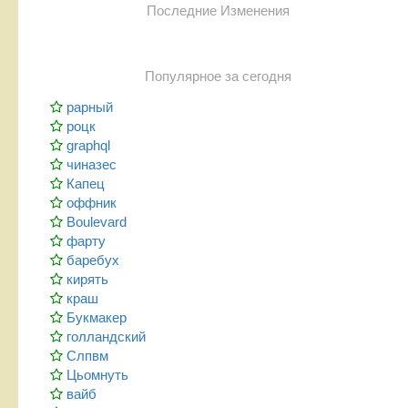
Последние Изменения
Популярное за сегодня
рарный
роцк
graphql
чиназес
Капец
оффник
Boulevard
фарту
баребух
кирять
краш
Букмакер
голландский
Слпвм
Цьомнуть
вайб