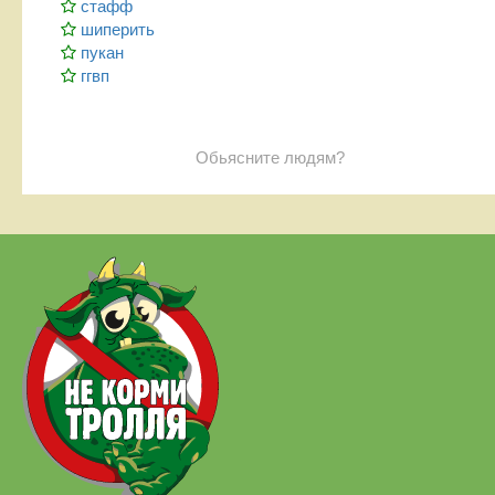
стафф
шиперить
пукан
ггвп
Обьясните людям?