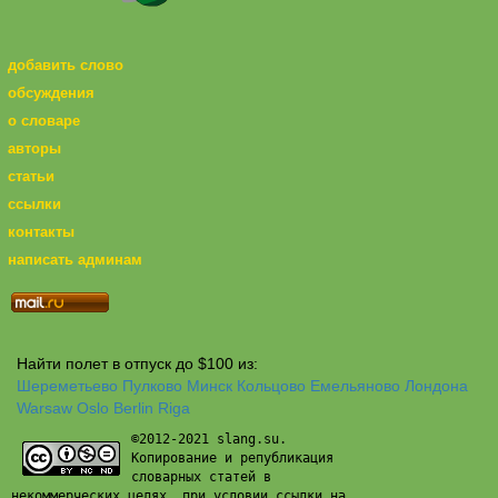
добавить слово
обсуждения
о словаре
авторы
статьи
ссылки
контакты
написать админам
Найти полет в отпуск до $100 из:
Шереметьево
Пулково
Минск
Кольцово
Емельяново
Лондона
Warsaw
Oslo
Berlin
Riga
©2012-2021 slang.su.
Копирование и републикация
словарных статей в
некоммерческих целях, при условии ссылки на