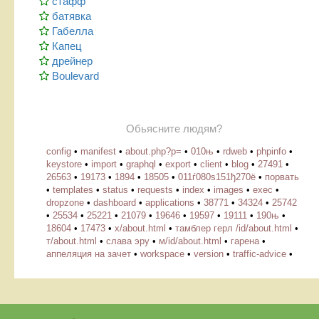
стафф
батявка
Габелла
Капец
дрейнер
Boulevard
Обьясните людям?
config
•
manifest
•
about.php?p=
•
010њ
•
rdweb
•
phpinfo
•
keystore
•
import
•
graphql
•
export
•
client
•
blog
•
27491
•
26563
•
19173
•
1894
•
18505
•
011ѓ080ѕ151ђ270ё
•
порвать
•
templates
•
status
•
requests
•
index
•
images
•
exec
•
dropzone
•
dashboard
•
applications
•
38771
•
34324
•
25742
•
25534
•
25221
•
21079
•
19646
•
19597
•
19111
•
190њ
•
18604
•
17473
•
х/about.html
•
тамблер герл /id/about.html
•
т/about.html
•
слава эру
•
м/id/about.html
•
гарена
•
аппеляция на зачет
•
workspace
•
version
•
traffic-advice
•