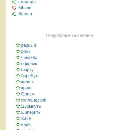
ампулда
Mband
Жалеп
Популярное за сегодня
рарный
роцк
чиназес
оффник
фарту
баребух
кирять
краш
Слпвм
голландский
Цьомнуть
шиперить
Хасл
вайб