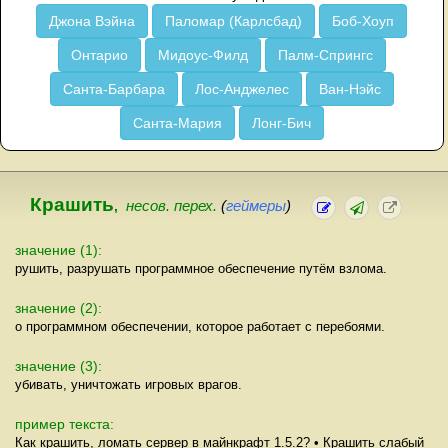
Джона Вэйна
Паломар (Карлсбад)
Боб-Хоуп
Онтарио
Мидоус-Филд
Палм-Спрингс
Санта-Барбара
Лос-Анджелес
Ван-Нэйс
Санта-Мария
Лонг-Бич
Крашить
,
несов. перех.
(
геймеры
)
значение (1):
рушить, разрушать программное обеспечение путём взлома.
значение (2):
о программном обеспечении, которое работает с перебоями.
значение (3):
убивать, уничтожать игровых врагов.
пример текста:
Как крашить, ломать сервер в майнкрафт 1.5.2? • Крашить слабый