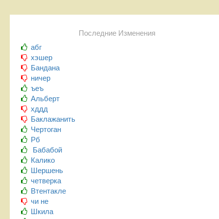
Последние Изменения
абг
хэшер
Бандана
ничер
ъеъ
Альберт
хддд
Баклажанить
Чертоган
Рб
Бабабой
Калико
Шершень
четверка
Втентакле
чи не
Шкила