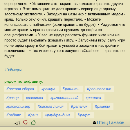
сервер легко. • Установив этот скрипт, вы сможете крашить других
игроков. • Этот помощник не даст крашить сервер еще одному
злостному эксплоиту. • Заходил на базы нкр с включенным модом -
краш. Только отключил, крашить перестало. • Можете
использовать с пабликами (если крашить не будет). • Радуемся что
можим крашить врагов красивым оружием да ещё и со
спецэффектами. • У вас не будут работать функции чита или же
просто будет закрывать (крашить) игру. • Запускаем игру, саму игру
но не идём сразу в бой крашить упырей а заходим в настройки и
выключаем... • Тех игроков у кого запущен «Crasher» — крашить не
будет.
#Геймеры
рядом по алфавиту:
Красная сборка
кракнул
Крашить
Красноглазик
Кракер
красотка
крачественный
крашиха
краснопингер
Красная линия
Крапалик
Кракеры
Крайняк
Краш
краудфандинг
Крафт
Птыц Гамаюн
-17