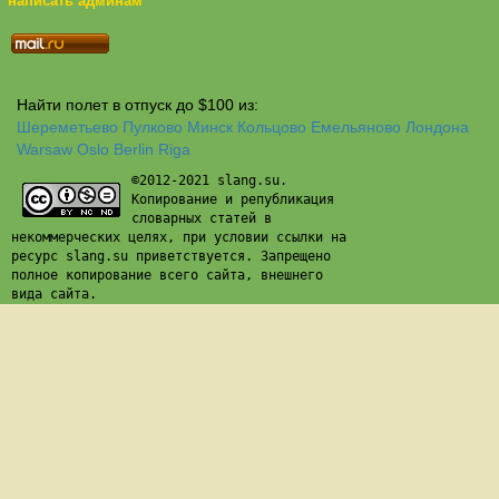
написать админам
Найти полет в отпуск до $100 из:
Шереметьево
Пулково
Минск
Кольцово
Емельяново
Лондона
Warsaw
Oslo
Berlin
Riga
©2012-2021 slang.su.
Копирование и републикация
словарных статей в
некоммерческих целях, при условии ссылки на
ресурс slang.su приветствуется. Запрещено
полное копирование всего сайта, внешнего
вида сайта.