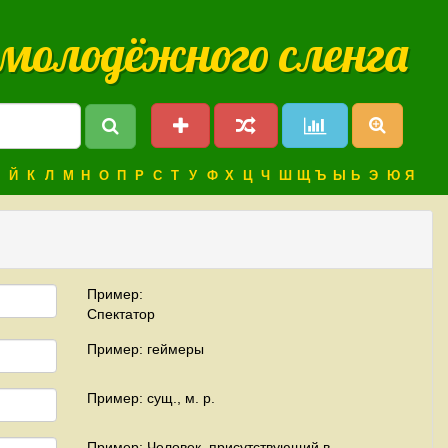
 молодёжного сленга
Й
К
Л
М
Н
О
П
Р
С
Т
У
Ф
Х
Ц
Ч
Ш
Щ
Ъ
Ы
Ь
Э
Ю
Я
Пример:
Спектатор
Пример: геймеры
Пример: сущ., м. р.
Пример: Человек, присутствующий в