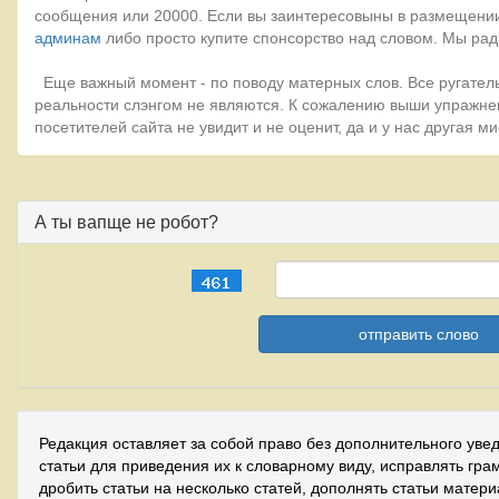
сообщения или 20000. Если вы заинтересовыны в размещении
админам
либо просто купите спонсорство над словом. Мы рад
Еще важный момент - по поводу матерных слов. Все ругатель
реальности слэнгом не являются. К сожалению выши упражне
посетителей сайта не увидит и не оценит, да и у нас другая 
А ты вапще не робот?
Редакция оставляет за собой право без дополнительного уве
статьи для приведения их к словарному виду, исправлять гра
дробить статьи на несколько статей, дополнять статьи матер