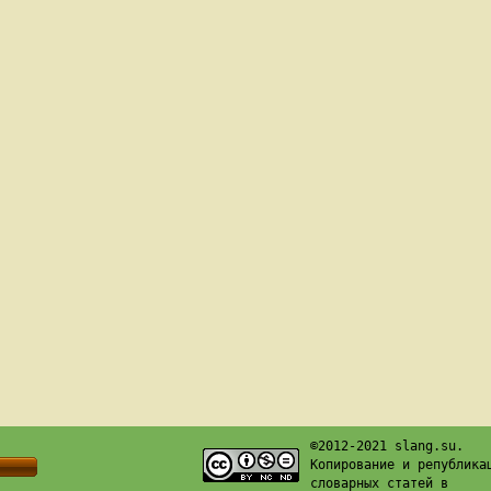
©2012-2021 slang.su.
Копирование и република
словарных статей в