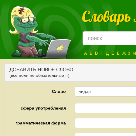
Словарь
А
Б
В
Г
Д
Е
Ё
Ж
З
И
ДОБАВИТЬ НОВОЕ СЛОВО
(все поля не обязательные ;-)
Слово
сфера употребления
грамматическая форма