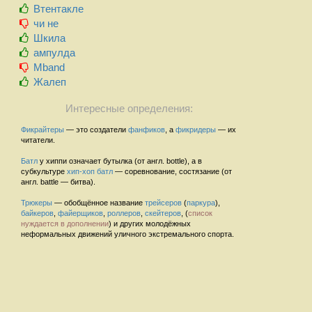
Втентакле
чи не
Шкила
ампулда
Mband
Жалеп
Интересные определения:
Фикрайтеры
— это создатели
фанфиков
, а
фикридеры
— их
читатели.
Батл
у хиппи означает бутылка (от англ. bottle), а в
субкультуре
хип-хоп
батл
— соревнование, состязание (от
англ. battle — битва).
Трюкеры
— обобщённое название
трейсеров
(
паркура
),
байкеров
,
файерщиков
,
роллеров
,
скейтеров
, (
список
нуждается в дополнении
) и других молодёжных
неформальных движений уличного экстремального спорта.