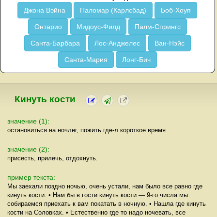
Джона Вэйна
Паломар (Карлсбад)
Боб-Хоуп
Онтарио
Мидоус-Филд
Палм-Спрингс
Санта-Барбара
Лос-Анджелес
Ван-Нэйс
Санта-Мария
Лонг-Бич
Кинуть кости
значение (1):
остановиться на ночлег, пожить где-л короткое время.
значение (2):
присесть, прилечь, отдохнуть.
пример текста:
Мы заехали поздно ночью, очень устали, нам было все равно где
кинуть кости. • Нам бы в гости кинуть кости — 9-го числа мы
собираемся приехать к вам покатать в ночную. • Нашла где кинуть
кости на Соловках. • Естественно где то надо ночевать, все