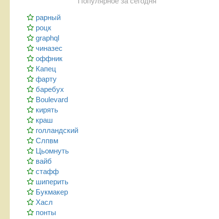
Популярное за сегодня
рарный
роцк
graphql
чиназес
оффник
Капец
фарту
баребух
Boulevard
кирять
краш
голландский
Слпвм
Цьомнуть
вайб
стафф
шиперить
Букмакер
Хасл
понты