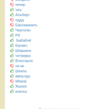
ничер
ъеъ
Альберт
хддд
Баклажанить
Чертоган
Рб
Бабабой
Калико
Шершень
четверка
Втентакле
чи не
Шкила
ампулда
Mband
Жалеп
илитка