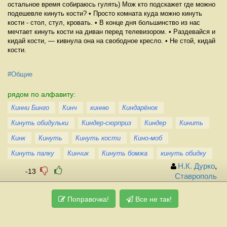
остальное время собираюсь гулять) Мож кто подскажет где можно
подешевле кинуть кости? • Просто комната куда можно кинуть
кости - стол, стул, кровать. • В конце дня большинство из нас
мечтает кинуть кости на диван перед телевизором. • Раздевайся и
кидай кости, — кивнула она на свободное кресло. • Не стой, кидай
кости.
#Общие
рядом по алфавиту:
Кинни Бинго
Кинч
кинню
Киндарёнок
Кинуть обидульки
Киндер-сюрприз
Киндер
Кинить
Кинк
Кинуть
Кинуть кости
Кино-моб
Кинуть палку
Кинчик
Кинуть бомжа
кинуть обидку
Н.К. Дурко
,
-13
Ставрополь
Поправочка!
Все не так!