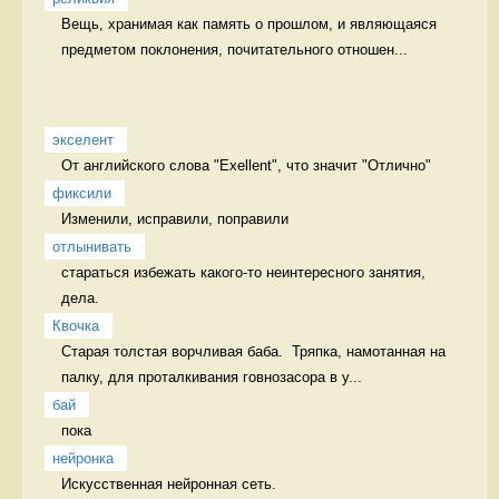
Вещь, хранимая как память о прошлом, и являющаяся 
предметом поклонения, почитательного отношен...
экселент
От английского слова "Exellent", что значит "Отлично" 
фиксили
Изменили, исправили, поправили 
отлынивать
стараться избежать какого-то неинтересного занятия, 
дела.  
Квочка
Старая толстая ворчливая баба.  Тряпка, намотанная на 
палку, для проталкивания говнозасора в у...
бай
пока 
нейронка
Искусственная нейронная сеть. 