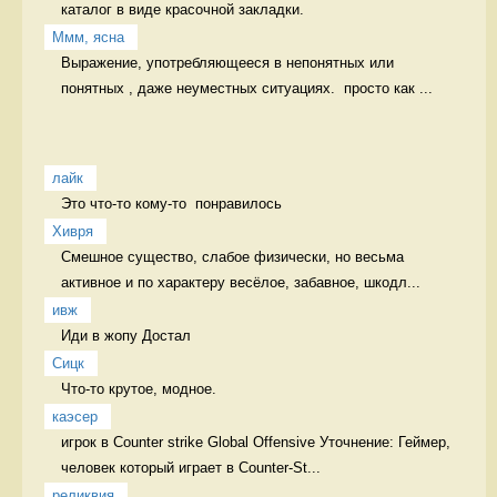
каталог в виде красочной закладки. 
Ммм, ясна
Выражение, употребляющееся в непонятных или 
понятных , даже неуместных ситуациях.  просто как ...
лайк
Это что-то кому-то  понравилось 
Хивря
Смешное существо, слабое физически, но весьма 
активное и по характеру весёлое, забавное, шкодл...
ивж
Иди в жопу Достал
Сицк
Что-то крутое, модное.  
каэсер
игрок в Counter strike Global Offensive Уточнение: Геймер, 
человек который играет в Counter-St...
реликвия