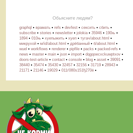
Обьясните людям?
graphql
•
врамать
•
refs
•
devfest
•
сексить
•
сбить
•
subscribe
•
stories
•
newsletter
•
jolokia
•
35946
•
190њ
•
1894
•
010њ
•
хуепыжить
•
хуеп
•
тугач/about.html
•
микрухой
•
м/id/about.html
•
дрёбанный
•
б/about.html
•
wuel
•
workflows
•
renderer
•
pipfile
•
packs
•
packed-refs
•
news
•
master
•
main
•
json
•
import
•
dqgqoecxckuwptxov
•
doors-test-article
•
contact
•
console
•
blog
•
asset
•
39091
•
38440
•
35474
•
35430
•
32457
•
32156
•
31719
•
28943
•
21171
•
21146
•
19029
•
011ѓ080ѕ151ђ270ё
•