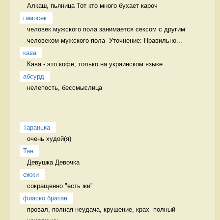
Алкаш, пьяница Тот кто много бухает кароч
гамосек
человек мужского пола занимается сексом с другим 
человеком мужского пола  Уточнение: Правильно...
кава
Кава - это кофе, только на украинском языке 
абсурд
нелепость, бессмыслица 
Таранька
очень худой(я) 
Тян
Девушка Девочка
ежжи
сокращенно "есть жи" 
фиаско братан
провал, полная неудача, крушение, крах  полный 