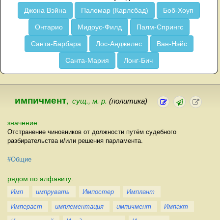
Джона Вэйна
Паломар (Карлсбад)
Боб-Хоуп
Онтарио
Мидоус-Филд
Палм-Спрингс
Санта-Барбара
Лос-Анджелес
Ван-Нэйс
Санта-Мария
Лонг-Бич
импичмент
,
сущ., м. р.
(политика)
значение:
Отстранение чиновников от должности путём судебного
разбирательства и/или решения парламента.
#Общие
рядом по алфавиту:
Имп
импрувать
Импостер
Имплант
Импераст
имплементация
импичмент
Импакт