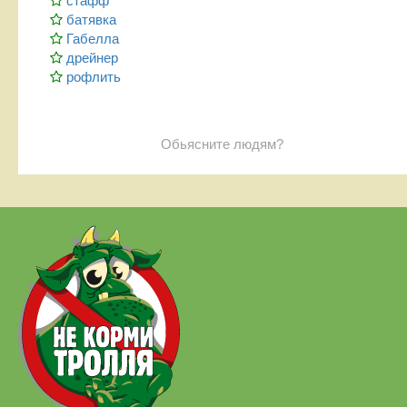
стафф
батявка
Габелла
дрейнер
рофлить
Обьясните людям?