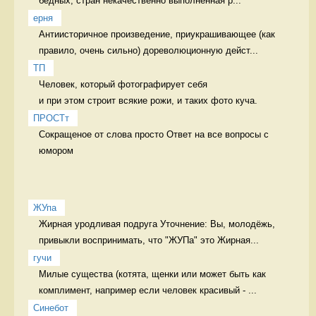
бедных, стран некачественно выполненная р...
ерня
Антиисторичное произведение, приукрашивающее (как 
правило, очень сильно) дореволюционную дейст...
ТП
Человек, который фотографирует себя 

и при этом строит всякие рожи, и таких фото куча. 
ПРОСТт
Сокращеное от слова просто Ответ на все вопросы с 
юмором
ЖУпа
Жирная уродливая подруга Уточнение: Вы, молодёжь, 
привыкли воспринимать, что "ЖУПа" это Жирная...
гучи
Милые существа (котята, щенки или может быть как 
комплимент, например если человек красивый - ...
Синебот