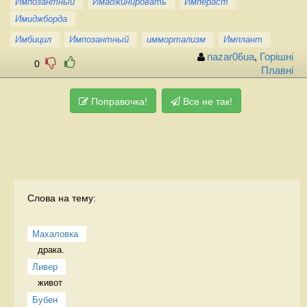
Импозантный
Имаджинировать
Импераст
Имиджборда
Имбицил
Импозантный
иммортализм
Имплант
nazar06ua
,
Горішні
0
Плавні
Поправочка!
Все не так!
Слова на тему:
Махаловка
драка.  
Ливер
живот 
Бубен