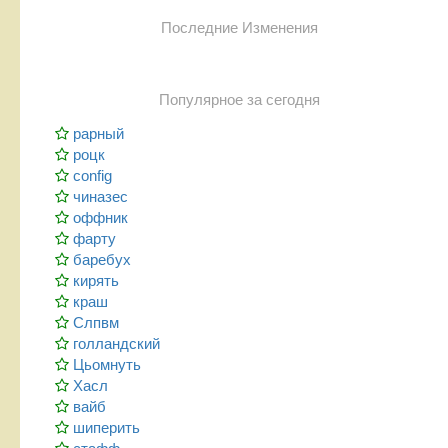
Последние Изменения
Популярное за сегодня
рарный
роцк
config
чиназес
оффник
фарту
баребух
кирять
краш
Слпвм
голландский
Цьомнуть
Хасл
вайб
шиперить