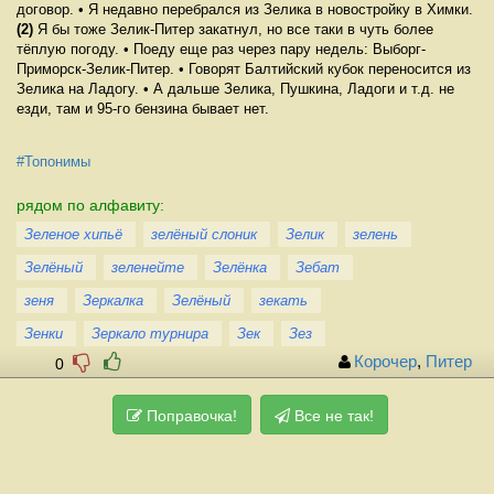
договор. • Я недавно перебрался из Зелика в новостройку в Химки.
(2)
Я бы тоже Зелик-Питер закатнул, но все таки в чуть более
тёплую погоду. • Поеду еще раз через пару недель: Выборг-
Приморск-Зелик-Питер. • Говорят Балтийский кубок переносится из
Зелика на Ладогу. • А дальше Зелика, Пушкина, Ладоги и т.д. не
езди, там и 95-го бензина бывает нет.
#Топонимы
рядом по алфавиту:
Зеленое хипьё
зелёный слоник
Зелик
зелень
Зелёный
зеленейте
Зелёнка
Зебат
зеня
Зеркалка
Зелёный
зекать
Зенки
Зеркало турнира
Зек
Зез
Корочер
,
Питер
0
Поправочка!
Все не так!