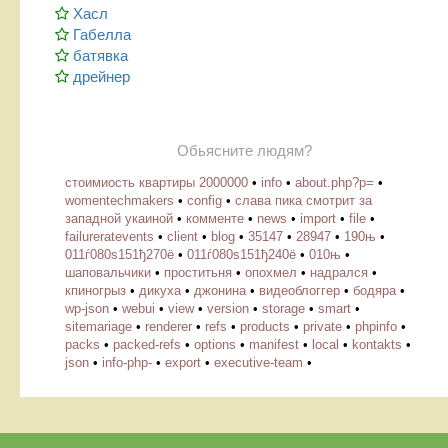
Хасл
Габелла
батявка
дрейнер
Обьясните людям?
стоимиость квартиры 2000000
•
info
•
about.php?p=
•
womentechmakers
•
config
•
слава пика смотрит за
западной укаиной
•
комменте
•
news
•
import
•
file
•
failureratevents
•
client
•
blog
•
35147
•
28947
•
190њ
•
011ѓ080ѕ151ђ270ё
•
011ѓ080ѕ151ђ240ё
•
010њ
•
шаповальчики
•
проститьня
•
опохмел
•
надрался
•
кпиногрыз
•
дикуха
•
джонина
•
видеоблоггер
•
бодяра
•
wp-json
•
webui
•
view
•
version
•
storage
•
smart
•
sitemariage
•
renderer
•
refs
•
products
•
private
•
phpinfo
•
packs
•
packed-refs
•
options
•
manifest
•
local
•
kontakts
•
json
•
info-php-
•
export
•
executive-team
•