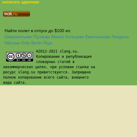
написать админам
Найти полет в отпуск до $100 из:
Шереметьево
Пулково
Минск
Кольцово
Емельяново
Лондона
Warsaw
Oslo
Berlin
Riga
©2012-2021 slang.su.
Копирование и републикация
словарных статей в
некоммерческих целях, при условии ссылки на
ресурс slang.su приветствуется. Запрещено
полное копирование всего сайта, внешнего
вида сайта.