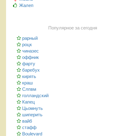
Жалеп
Популярное за сегодня
рарный
роцк
чиназес
оффник
фарту
баребух
кирять
краш
Слпвм
голландский
Капец
Цьомнуть
шиперить
вайб
стафф
Boulevard