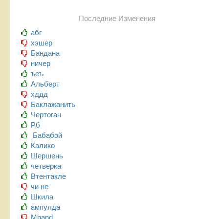
Последние Изменения
абг
хэшер
Бандана
ничер
ъеъ
Альберт
хддд
Баклажанить
Чертоган
Рб
Бабабой
Калико
Шершень
четверка
Втентакле
чи не
Шкила
ампулда
Mband