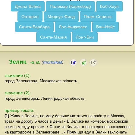
Джона Вэйна
Паломар (Карлсбад)
Боб-Хоуп
Онтарио
Мидоус-Филд
Палм-Спрингс
Санта-Барбара
Лос-Анджелес
Ван-Нэйс
Санта-Мария
Лонг-Бич
Зелик
,
-а, м.
(
топоним
)
значение (1):
город Зеленоград, Московская область.
значение (2):
город Зеленогорск, Ленинградская область.
пример текста:
(1)
Живу в Зелике, не могу больше мотаться на работу в Москву,
тратя на дорогу 5 часов в день! • В Зелике на номерах московский
регион между прочим. • Фотки из Зелика: в прошедшее воскресенье
на картодроме в Зеленограде... • Прям щя еду в Зелик заключать