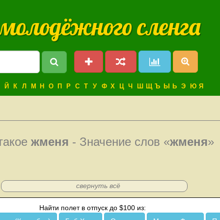
 молодёжного сленга
Й
К
Л
М
Н
О
П
Р
С
Т
У
Ф
Х
Ц
Ч
Ш
Щ
Ъ
Ы
Ь
Э
Ю
Я
такое
жменя
- Значение слов «
жменя
»
свернуть всё
Найти полет в отпуск до $100 из: