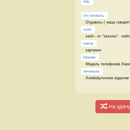
Айс
отстегивать
Отдавать ( чаще говорят
sesh
sesh - от "session" - пой
пикчи
картинки 
Шаоми
Модель телефонов Xiaomi
печенька
Хлебобулочное изделие
На удач