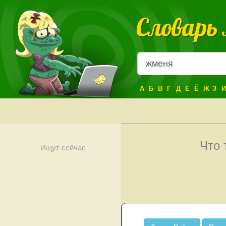
Словарь
А
Б
В
Г
Д
Е
Ё
Ж
З
И
Что 
Ищут сейчас