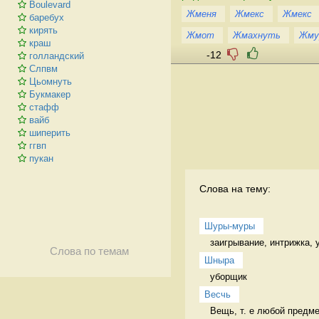
Boulevard
Жменя
Жмекс
Жмекс
баребух
кирять
Жмот
Жмахнуть
Жму
краш
-12
голландский
Слпвм
Цьомнуть
Букмакер
стафф
вайб
шиперить
ггвп
пукан
Слова на тему:
Шуры-муры
заигрывание, интрижка, 
Слова по темам
Шныра
уборщик 
Весчь
Вещь, т. е любой предме