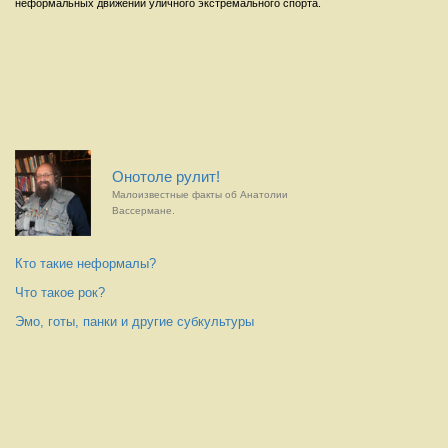
неформальных движений уличного экстремального спорта.
Онотоле рулит!
Малоизвестные факты об Анатолии
Вассермане.
Кто такие неформалы?
Что такое рок?
Эмо, готы, панки и другие субкультуры