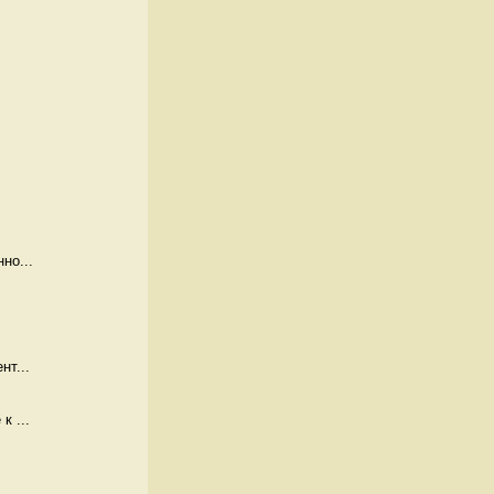
но...
нт...
к ...