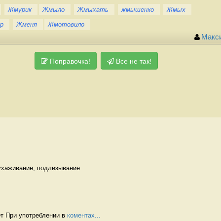
Жмурик
Жмыло
Жмыхать
жмышенко
Жмых
р
Жменя
Жмотовило
Макс
Поправочка!
Все не так!
ухаживание, подлизывание 
т При употреблении в 
коментах...