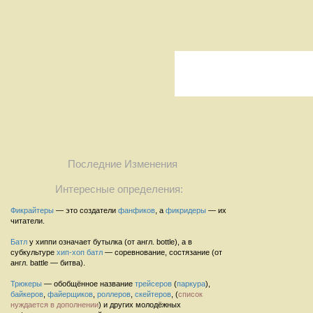
Последние Изменения
Интересные определения:
Фикрайтеры
— это создатели
фанфиков
, а
фикридеры
— их
читатели.
Батл
у хиппи означает бутылка (от англ. bottle), а в
субкультуре
хип-хоп
батл
— соревнование, состязание (от
англ. battle — битва).
Трюкеры
— обобщённое название
трейсеров
(
паркура
),
байкеров
,
файерщиков
,
роллеров
,
скейтеров
, (
список
нуждается в дополнении
) и других молодёжных