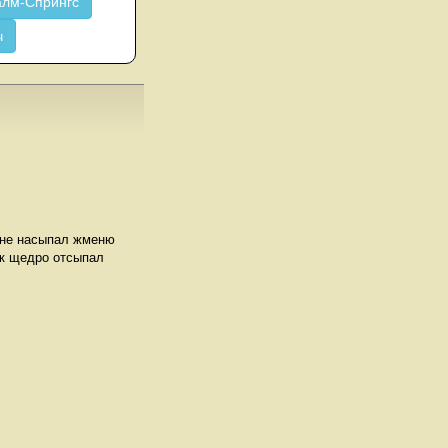
лм-Спрингс
ч
мне насыпал жменю
ик щедро отсыпал