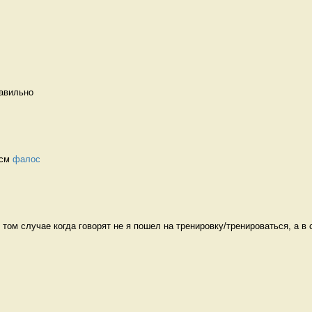
авильно   
см 
фалос
том случае когда говорят не я пошел на тренировку/тренироваться, а в с