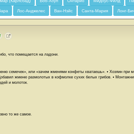
мар (Карлсбад)
Боб-Хоуп
Онтарио
Мидоус-Филд
Па
бара
Лос-Анджелес
Ван-Нэйс
Санта-Мария
Лонг-Би
либо, что помещается на ладони.
меню семечек», или «зачем жменями конфеты хватаешь». • Хозяин при 
 Добавил жменю размолотых в кофмолке сухих белых грибов. • Монтажн
здей и молоток.
овно то же самое.