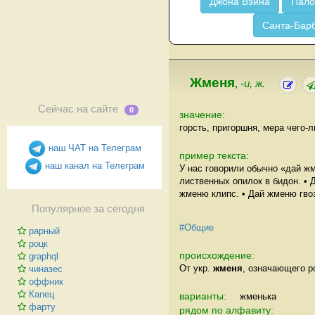
Джона Вэйна
Пало
Санта-Бар
Жменя
,
-и, ж.
Сейчас на сайте
0
значение:
горсть, пригоршня, мера чего-
наш ЧАТ на Телеграм
пример текста:
наш канал на Телеграм
У нас говорили обычно «дай ж
лиственных опилок в бидон. •
жменю клипс. • Дай жменю гво
Популярное за сегодня
#Общие
рарный
роцк
происхождение:
graphql
От укр.
жменя
, означающего р
чиназес
оффник
Капец
варианты:
жменька
фарту
рядом по алфавиту: