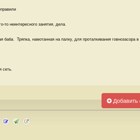
оправили 
о-то неинтересного занятия, дела.  
я баба.  Тряпка, намотанная на палку, для проталкивания говнозасора в у
 сеть. 
Добавить 