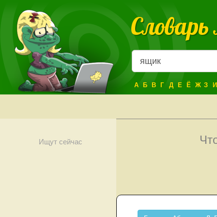
Словарь
А
Б
В
Г
Д
Е
Ё
Ж
З
И
Чт
Ищут сейчас