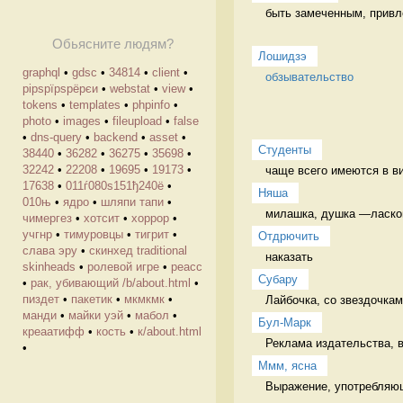
быть замеченным, привл
Обьясните людям?
Лошидзэ
graphql
•
gdsc
•
34814
•
client
•
обзывательство
рірѕрїрѕрёрєи
•
webstat
•
view
•
tokens
•
templates
•
phpinfo
•
photo
•
images
•
fileupload
•
false
•
dns-query
•
backend
•
asset
•
Студенты
38440
•
36282
•
36275
•
35698
•
32242
•
22208
•
19695
•
19173
•
чаще всего имеются в ви
17638
•
011ѓ080ѕ151ђ240ё
•
Няша
010њ
•
ядро
•
шляпи тапи
•
милашка, душка —ласково
чимергез
•
хотсит
•
хоррор
•
учгнр
•
тимуровцы
•
тигрит
•
Отдрючить
слава эру
•
скинхед traditional
наказать 
skinheads
•
ролевой игре
•
реасс
Cубару
•
рак, убивающий /b/about.html
•
пиздет
•
пакетик
•
мкмкмк
•
Лайбочка, со звездочкам
манди
•
майки уэй
•
мабол
•
Бул-Марк
креаатифф
•
кость
•
к/about.html
Реклама издательства, в
•
Ммм, ясна
Выражение, употребляюще