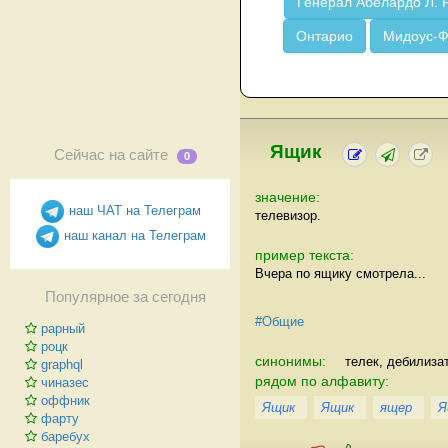
Генерал Абелардо Л. 
Онтарио
Мидоус-
Ящик
Сейчас на сайте
0
значение:
наш ЧАТ на Телеграм
телевизор.
наш канал на Телеграм
пример текста:
Вчера по ящику смотрела...
Популярное за сегодня
#Общие
рарный
роцк
синонимы:
телек, дебилиза
graphql
рядом по алфавиту:
чиназес
оффник
Ящик
Ящик
ящер
Я
фарту
баребух