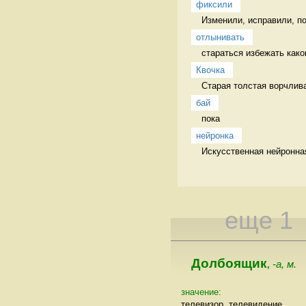
фиксили
Изменили, исправили, п
отлынивать
стараться избежать каког
Квочка
Старая толстая ворчлива
бай
пока 
нейронка
Искусственная нейронная
еще 1
Долбоящик
-а, м.
,
значение:
телевизор, телевидение.