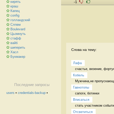
-1
кирять
краш
Капец
config
голландский
Слпвм
Boulevard
Цьомнуть
стафф
вайб
шиперить
Слова на тему:
Хасл
Букмакер
Лафа
счастье, везение, форту
Кобель
Мужчина,не пропускающи
Последние запросы
Гавнотопы
users
•
credentials-backup
•
сапоги, ботинки 
Вписаться
стать участником событи
Отсветиться