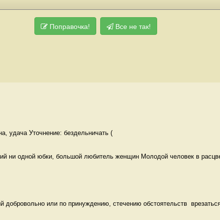
Поправочка!
Все не так!
на, удача Уточнение: бездельничать (
й ни одной юбки, большой любитель женщин Молодой человек в расцв
й добровольно или по принуждению, стечению обстоятельств  врезаться,