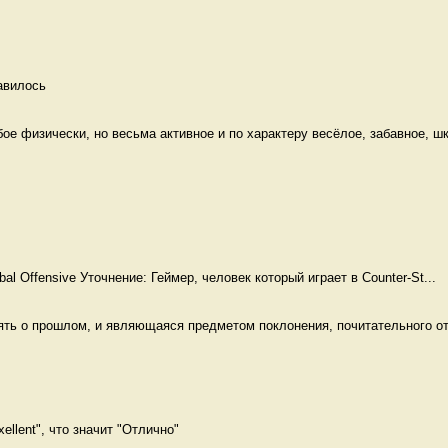
авилось 
е физически, но весьма активное и по характеру весёлое, забавное, шк
obal Offensive Уточнение: Геймер, человек который играет в Counter-St...
ять о прошлом, и являющаяся предметом поклонения, почитательного от
ellent", что значит "Отлично" 