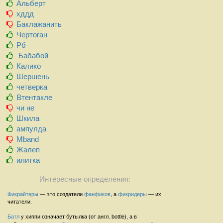
Альберт
хддд
Баклажанить
Чертоган
Рб
Бабабой
Калико
Шершень
четверка
Втентакле
чи не
Шкила
ампулда
Mband
Жалеп
илитка
Интересные определения:
Фикрайтеры
— это создатели
фанфиков
, а
фикридеры
— их
читатели.
Батл
у хиппи означает бутылка (от англ. bottle), а в