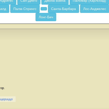
Родригес
Сан-Диего
Джона Вэйна
Паломар (Карлсбад)
Филд
Палм-Спрингс
Санта-Барбара
Лос-Анджелес
Лонг-Бич
тор.
щериццо