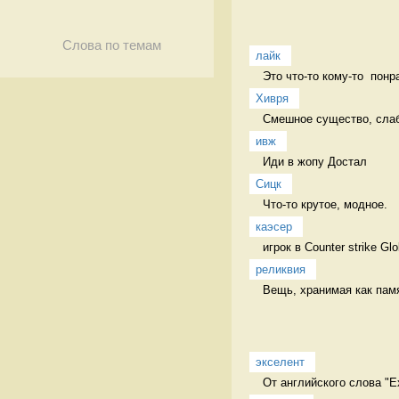
Слова по темам
лайк
Это что-то кому-то  понр
Хивря
Смешное существо, слабо
ивж
Иди в жопу Достал
Сицк
Что-то крутое, модное.  
каэсер
игрок в Counter strike Gl
реликвия
Вещь, хранимая как пам
экселент
От английского слова "Ex