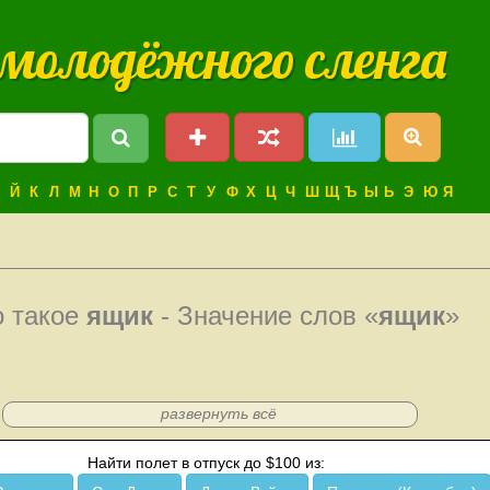
 молодёжного сленга
Й
К
Л
М
Н
О
П
Р
С
Т
У
Ф
Х
Ц
Ч
Ш
Щ
Ъ
Ы
Ь
Э
Ю
Я
о такое
ящик
- Значение слов «
ящик
»
развернуть всё
Найти полет в отпуск до $100 из: