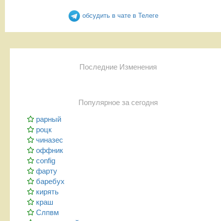
обсудить в чате в Телеге
Последние Изменения
Популярное за сегодня
рарный
роцк
чиназес
оффник
config
фарту
баребух
кирять
краш
Слпвм