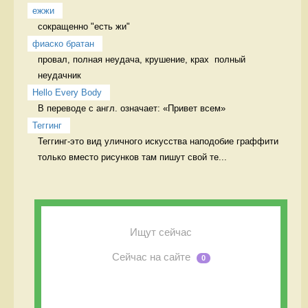
ежжи
сокращенно "есть жи" 
фиаско братан
провал, полная неудача, крушение, крах  полный 
неудачник
Hello Every Body
В переводе с англ. означает: «Привет всем» 
Теггинг
Теггинг-это вид уличного искусства наподобие граффити 
только вместо рисунков там пишут свой те...
Ищут сейчас
Сейчас на сайте
0