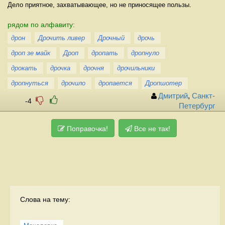
Дело приятное, захватывающее, но не приносящее пользы.
рядом по алфавиту:
дрон
Дрочить ливер
Дрочный
дрочь
дроп зе майк
Дроп
дропать
дропнуло
дрокать
дрочка
дрочня
дрочильники
дропнуться
дрочило
дропается
Дропшотер
Дмитрий
,
Санкт-
-4
Петербург
Поправочка!
Все не так!
Слова на тему: