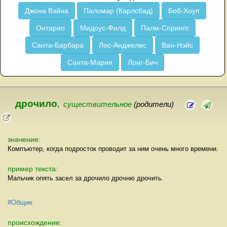
Джона Вэйна
Паломар (Карлсбад)
Боб-Хоуп
Онтарио
Мидоус-Филд
Палм-Спрингс
Санта-Барбара
Лос-Анджелес
Ван-Нэйс
Санта-Мария
Лонг-Бич
дрочило
,
существительное
(родители)
значение:
Компъютер, когда подросток проводит за ним очень много времени.
пример текста:
Мальчик опять засел за дрочило дрочню дрочить.
#Общие
происхождение: