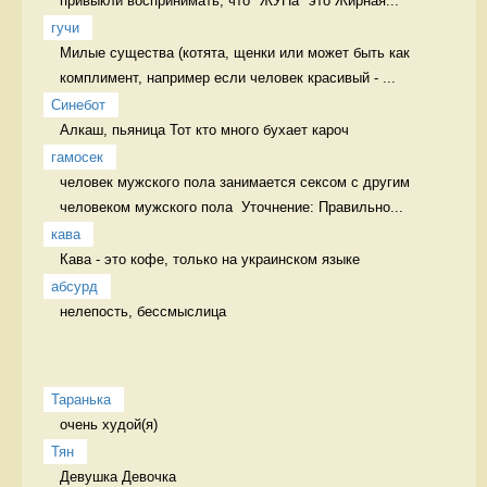
привыкли воспринимать, что "ЖУПа" это Жирная...
гучи
Милые существа (котята, щенки или может быть как 
комплимент, например если человек красивый - ...
Синебот
Алкаш, пьяница Тот кто много бухает кароч
гамосек
человек мужского пола занимается сексом с другим 
человеком мужского пола  Уточнение: Правильно...
кава
Кава - это кофе, только на украинском языке 
абсурд
нелепость, бессмыслица 
Таранька
очень худой(я) 
Тян
Девушка Девочка