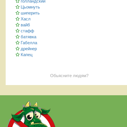
голландский
Цьомнуть
шиперить
Хасл
вайб
стафф
батявка
Габелла
дрейнер
Капец
Обьясните людям?