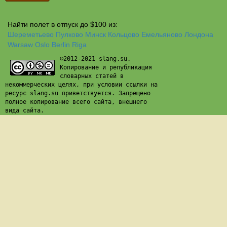
Найти полет в отпуск до $100 из:
Шереметьево
Пулково
Минск
Кольцово
Емельяново
Лондона
Warsaw
Oslo
Berlin
Riga
©2012-2021 slang.su.
Копирование и републикация
словарных статей в
некоммерческих целях, при условии ссылки на
ресурс slang.su приветствуется. Запрещено
полное копирование всего сайта, внешнего
вида сайта.