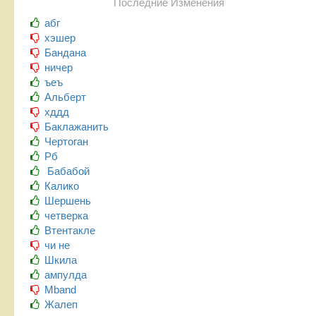
Последние Изменения
абг
хэшер
Бандана
ничер
ъеъ
Альберт
хддд
Баклажанить
Чертоган
Рб
Бабабой
Калико
Шершень
четверка
Втентакле
чи не
Шкила
ампулда
Mband
Жалеп