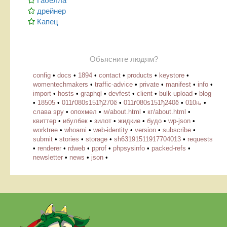
Габелла
дрейнер
Капец
Обьясните людям?
config
•
docs
•
1894
•
contact
•
products
•
keystore
•
womentechmakers
•
traffic-advice
•
private
•
manifest
•
info
•
import
•
hosts
•
graphql
•
devfest
•
client
•
bulk-upload
•
blog
•
18505
•
011ѓ080ѕ151ђ270ё
•
011ѓ080ѕ151ђ240ё
•
010њ
•
слава эру
•
опохмел
•
м/about.html
•
кг/about.html
•
квиттер
•
ибулбек
•
зилот
•
жидкие
•
будо
•
wp-json
•
worktree
•
whoami
•
web-identity
•
version
•
subscribe
•
submit
•
stories
•
storage
•
sh63191511917704013
•
requests
•
renderer
•
rdweb
•
pprof
•
phpsysinfo
•
packed-refs
•
newsletter
•
news
•
json
•