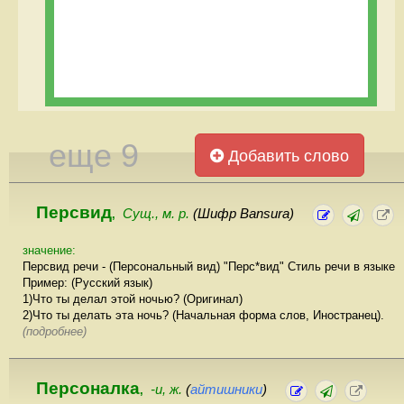
еще 9
Добавить слово
Персвид
Сущ., м. р.
(Шифр Bansura)
,
значение:
Персвид речи - (Персональный вид) "Перс*вид" Стиль речи в языке
Пример: (Русский язык)
1)Что ты делал этой ночью? (Оригинал)
2)Что ты делать эта ночь? (Начальная форма слов, Иностранец).
(подробнее)
Персоналка
-и, ж.
(
айтишники
)
,