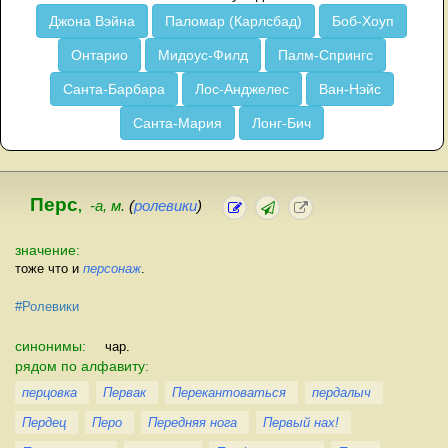
Джона Вэйна
Паломар (Карлсбад)
Боб-Хоуп
Онтарио
Мидоус-Филд
Палм-Спрингс
Санта-Барбара
Лос-Анджелес
Ван-Нэйс
Санта-Мария
Лонг-Бич
Перс
,
-а, м.
(
ролевики
)
значение:
тоже что и
персонаж
.
#Ролевики
синонимы:
чар.
рядом по алфавиту:
перцовка
Первак
Перекантоваться
пердалыч
Пердец
Перо
Передняя нога
Первый нах!