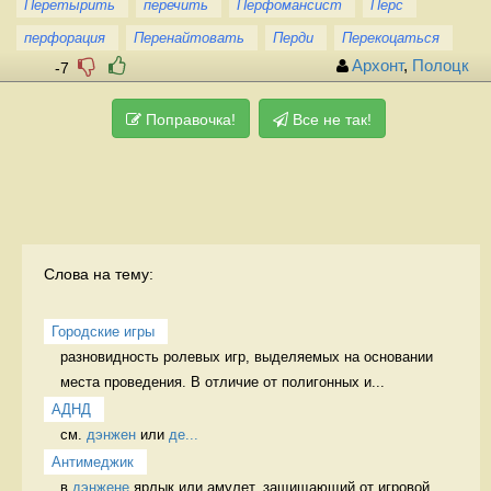
Перетырить
перечить
Перфомансист
Перс
перфорация
Перенайтовать
Перди
Перекоцаться
Архонт
,
Полоцк
-7
Поправочка!
Все не так!
Слова на тему:
Городские игры
разновидность ролевых игр, выделяемых на основании 
места проведения. В отличие от полигонных и...
АДНД
см. 
дэнжен
 или 
де...
Антимеджик
в 
дэнжене
 ярлык или амулет, защищающий от игровой 