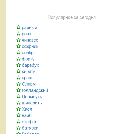
Популярное за сегодня
рарный
роцк
чиназес
оффник
config
фарту
баребух
кирять
краш
Слпвм
голландский
Цьомнуть
шиперить
Хасл
вайб
стафф
батявка