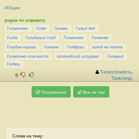
#Общие
рядом по алфавиту:
Головочлен
Голяк
Голимо
Голый дед
Голда
Голубиный спид
Голактеко
Головняк
Голубая корова
Головня
Голдфиш
голод не тетка
Голактеко опасносте
голландский штурвал
Голимый
Голбец
Тanкосtrоиteль
,
0
Танклэнд.
Поправочка!
Все не так!
Слова на тему: