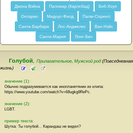
Джона Вэйна
Паломар (Карлсбад)
Боб-Хоуп
Онтарио
Мидоус-Филд
Палм-Спрингс
Санта-Барбара
Лос-Анджелес
Ван-Нэйс
Санта-Мария
Лонг-Бич
Голубой
,
Прилагательное, Мужской род
(Повседневная
жизнь)
значение (1):
Обычно подразумевается как инопланетянин из клипа:
https://www.youtube.com/watch?v=68ugkg9RePc.
значение (2):
LGBT.
пример текста:
Шутка: Ты голубой... Карандаш не видел?