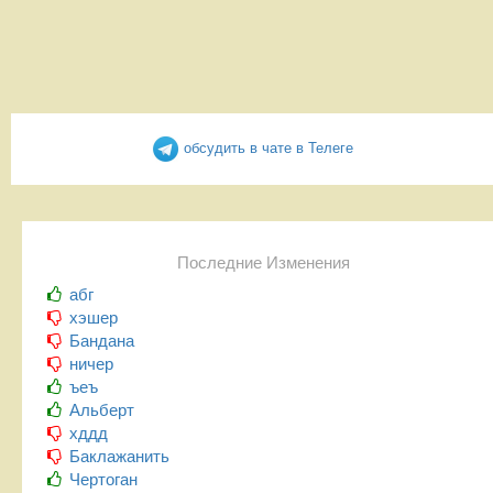
обсудить в чате в Телеге
Последние Изменения
абг
хэшер
Бандана
ничер
ъеъ
Альберт
хддд
Баклажанить
Чертоган