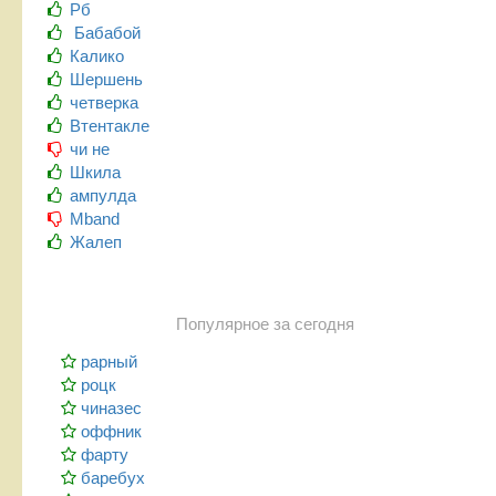
Рб
Бабабой
Калико
Шершень
четверка
Втентакле
чи не
Шкила
ампулда
Mband
Жалеп
Популярное за сегодня
рарный
роцк
чиназес
оффник
фарту
баребух