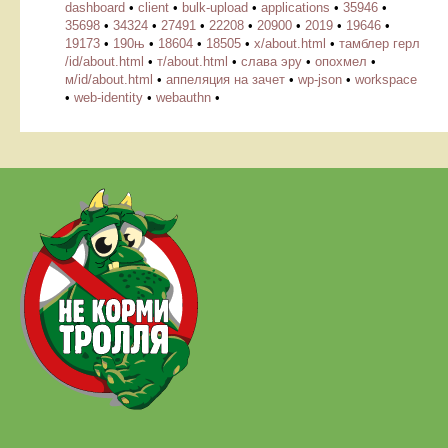
dashboard
•
client
•
bulk-upload
•
applications
•
35946
•
35698
•
34324
•
27491
•
22208
•
20900
•
2019
•
19646
•
19173
•
190њ
•
18604
•
18505
•
х/about.html
•
тамблер герл
/id/about.html
•
т/about.html
•
слава эру
•
опохмел
•
м/id/about.html
•
аппеляция на зачет
•
wp-json
•
workspace
•
web-identity
•
webauthn
•