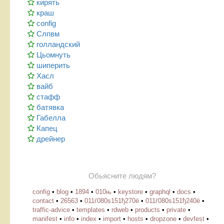
кирять
краш
config
Слпвм
голландский
Цьомнуть
шиперить
Хасл
вайб
стафф
батявка
Габелла
Капец
дрейнер
Обьясните людям?
config
•
blog
•
1894
•
010њ
•
keystore
•
graphql
•
docs
•
contact
•
26563
•
011ѓ080ѕ151ђ270ё
•
011ѓ080ѕ151ђ240ё
•
traffic-advice
•
templates
•
rdweb
•
products
•
private
•
manifest
•
info
•
index
•
import
•
hosts
•
dropzone
•
devfest
•