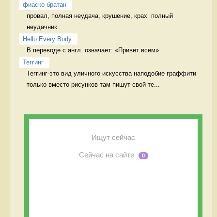
фиаско братан
провал, полная неудача, крушение, крах  полный 
неудачник
Hello Every Body
В переводе с англ. означает: «Привет всем» 
Теггинг
Теггинг-это вид уличного искусства наподобие граффити 
только вместо рисунков там пишут свой те...
Ищут сейчас
Сейчас на сайте
0