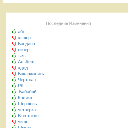
Последние Изменения
абг
хэшер
Бандана
ничер
ъеъ
Альберт
хддд
Баклажанить
Чертоган
Рб
Бабабой
Калико
Шершень
четверка
Втентакле
чи не
Шкила