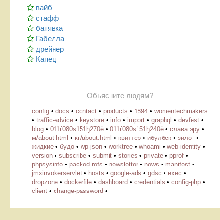
вайб
стафф
батявка
Габелла
дрейнер
Капец
Обьясните людям?
config
•
docs
•
contact
•
products
•
1894
•
womentechmakers
•
traffic-advice
•
keystore
•
info
•
import
•
graphql
•
devfest
•
blog
•
011ѓ080ѕ151ђ270ё
•
011ѓ080ѕ151ђ240ё
•
слава эру
•
м/about.html
•
кг/about.html
•
квиттер
•
ибулбек
•
зилот
•
жидкие
•
будо
•
wp-json
•
worktree
•
whoami
•
web-identity
•
version
•
subscribe
•
submit
•
stories
•
private
•
pprof
•
phpsysinfo
•
packed-refs
•
newsletter
•
news
•
manifest
•
jmxinvokerservlet
•
hosts
•
google-ads
•
gdsc
•
exec
•
dropzone
•
dockerfile
•
dashboard
•
credentials
•
config-php
•
client
•
change-password
•