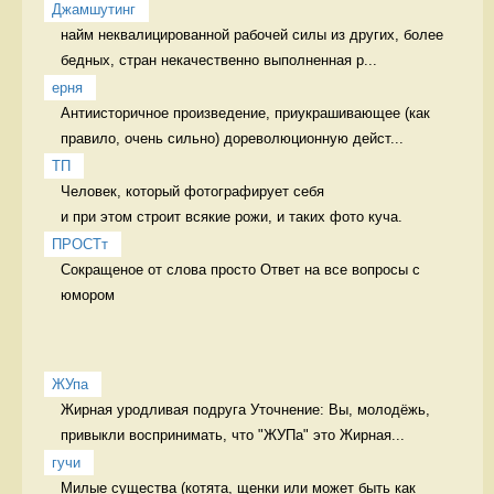
Джамшутинг
найм неквалицированной рабочей силы из других, более 
бедных, стран некачественно выполненная р...
ерня
Антиисторичное произведение, приукрашивающее (как 
правило, очень сильно) дореволюционную дейст...
ТП
Человек, который фотографирует себя 

и при этом строит всякие рожи, и таких фото куча. 
ПРОСТт
Сокращеное от слова просто Ответ на все вопросы с 
юмором
ЖУпа
Жирная уродливая подруга Уточнение: Вы, молодёжь, 
привыкли воспринимать, что "ЖУПа" это Жирная...
гучи
Милые существа (котята, щенки или может быть как 