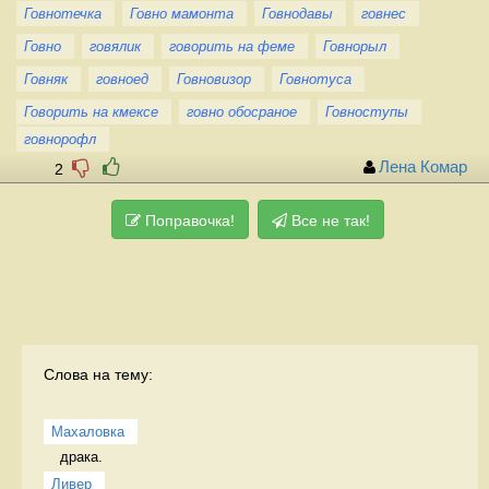
Говнотечка
Говно мамонта
Говнодавы
говнес
Говно
говялик
говорить на феме
Говнорыл
Говняк
говноед
Говновизор
Говнотуса
Говорить на кмексе
говно обосраное
Говноступы
говнорофл
Лена Комар
2
Поправочка!
Все не так!
Слова на тему:
Махаловка
драка.  
Ливер