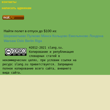
контакты
написать админам
Найти полет в отпуск до $100 из:
Шереметьево
Пулково
Минск
Кольцово
Емельяново
Лондона
Warsaw
Oslo
Berlin
Riga
©2012-2021 slang.su.
Копирование и републикация
словарных статей в
некоммерческих целях, при условии ссылки на
ресурс slang.su приветствуется. Запрещено
полное копирование всего сайта, внешнего
вида сайта.