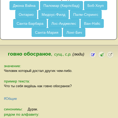
Джона Вэйна
Паломар (Карлсбад)
Боб-Хоуп
Онтарио
Мидоус-Филд
Палм-Спрингс
Санта-Барбара
Лос-Анджелес
Ван-Нэйс
Санта-Мария
Лонг-Бич
говно обосраное
,
сущ., с.р.
(люди)
значение:
Человек который достал других чем-либо.
пример текста:
Что ты себя ведёшь как говно обосраное?
#Общие
синонимы:
Дурак.
рядом по алфавиту: