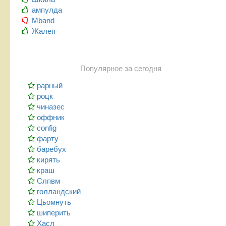
ампулда
Mband
Жалеп
Популярное за сегодня
рарный
роцк
чиназес
оффник
config
фарту
баребух
кирять
краш
Слпвм
голландский
Цьомнуть
шиперить
Хасл