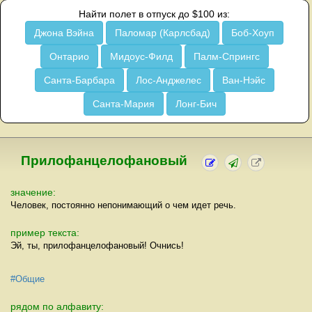
Найти полет в отпуск до $100 из:
Джона Вэйна
Паломар (Карлсбад)
Боб-Хоуп
Онтарио
Мидоус-Филд
Палм-Спрингс
Санта-Барбара
Лос-Анджелес
Ван-Нэйс
Санта-Мария
Лонг-Бич
Прилофанцелофановый
значение:
Человек, постоянно непонимающий о чем идет речь.
пример текста:
Эй, ты, прилофанцелофановый! Очнись!
#Общие
рядом по алфавиту: