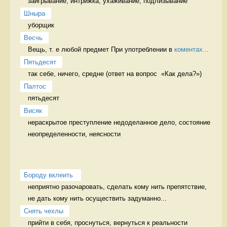
заигрывание, интрижка, ухаживание, подлизывание 
Шныра
уборщик 
Весчь
Вещь, т. е любой предмет При употреблении в 
коментах...
Пятьдесят
так себе, ничего, средне (ответ на вопрос  «Как дела?») 
Палтос
пятьдесят 
Висяк
нераскрытое преступление недоделанное дело, состояние 
неопределенности, неясности
Бороду вклеить 
неприятно разочаровать, сделать кому нить препятствие, 
не дать кому нить осуществить задуманно...
Снять чехлы
прийти в себя, проснуться, вернуться к реальности 