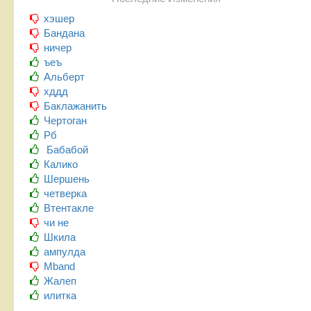
хэшер
Бандана
ничер
ъеъ
Альберт
хддд
Баклажанить
Чертоган
Рб
Бабабой
Калико
Шершень
четверка
Втентакле
чи не
Шкила
ампулда
Mband
Жалеп
илитка