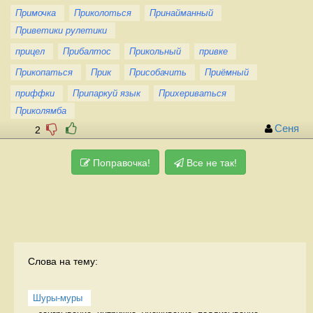
Примочка
Приколоться
Принайманный
Приветики рулетики
прицел
Прибалтос
Прикольный
привке
Прикопаться
Прик
Присобачить
Приёмный
приффки
Припаркуй язык
Прихериваться
Приколямба
Сеня
2
Поправочка!
Все не так!
Слова на тему:
Шуры-муры