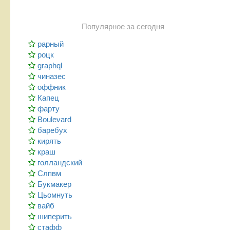
Популярное за сегодня
рарный
роцк
graphql
чиназес
оффник
Капец
фарту
Boulevard
баребух
кирять
краш
голландский
Слпвм
Букмакер
Цьомнуть
вайб
шиперить
стафф