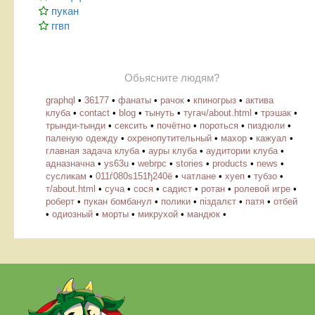
пукан
ггвп
Обьясните людям?
graphql
•
36177
•
фанаты
•
рачок
•
кпиногрыз
•
актива
клуба
•
contact
•
blog
•
тынуть
•
тугач/about.html
•
трэшак
•
трынди-тынди
•
сексить
•
почётно
•
пороться
•
пиздюли
•
паленую одежду
•
охренопутительный
•
махор
•
кажуал
•
главная задача клуба
•
ауры клуба
•
аудитории клуба
•
адназначна
•
ys63u
•
webrpc
•
stories
•
products
•
news
•
cусликам
•
011ѓ080ѕ151ђ240ё
•
чатлане
•
хуеп
•
тубзо
•
т/about.html
•
суча
•
сося
•
садист
•
ротан
•
ролевой игре
•
роберт
•
пукан бомбанул
•
полики
•
піздалєт
•
патя
•
отбей
•
одиозный
•
морты
•
микрухой
•
мандюк
•