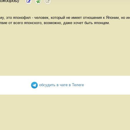
иджборды)
ому, это японофил - человек, который не имеет отношения к Японии, но и
вие от всего японского, возможно, даже хочет быть японцем.
обсудить в чате в Телеге