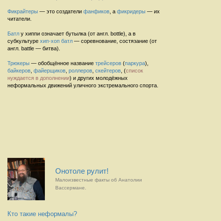
Фикрайтеры
— это создатели
фанфиков
, а
фикридеры
— их
читатели.
Батл
у хиппи означает бутылка (от англ. bottle), а в
субкультуре
хип-хоп
батл
— соревнование, состязание (от
англ. battle — битва).
Трюкеры
— обобщённое название
трейсеров
(
паркура
),
байкеров
,
файерщиков
,
роллеров
,
скейтеров
, (
список
нуждается в дополнении
) и других молодёжных
неформальных движений уличного экстремального спорта.
Онотоле рулит!
Малоизвестные факты об Анатолии
Вассермане.
Кто такие неформалы?