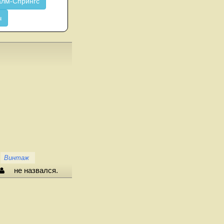
лм-Спрингс
ч
Винтаж
не назвался.