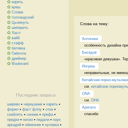
кирять
краш
Слпвм
голландский
Цьомнуть
Слова на тему:
шиперить
Хасл
вайб
Антеннки
стафф
особенность дизайна пр
батявка
Бисёдзё
Габелла
дрейнер
«красивая девушка». Те
Boulevard
Ингриш
неправильные, не имею
Китайские-порно-мультики
см. 
китайские порномуль
ONA
Последние запросы
см. 
ОНА
ширево
•
чернушник
•
харить
•
Аригато
форил
•
фаст флоу
•
спэк
•
спасибо 
скейлить
•
сенник
•
префа
•
предки
•
пилиз
•
педали
•
паук
аркадий
•
обменник
•
нулевка
•