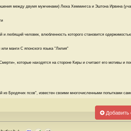
ошения между двумя мужчинами) Люка Хеммингса и Эштона Ирвина (учас
ти 
й и любящий человек, влюбленность которого становится одержимостью,
 или манги С японского языка "Лилия"
мерти», которые находятся на стороне Киры и считают его мотивы и пос
й из Бродячих псов", известен своими многочисленными попытками само
Добавить 