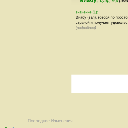
виабу
сущ., м.р
(им
,
значение (1):
Виабу (вап), говоря по прост
страной и получает удовольст
(подробнее)
Последние Изменения