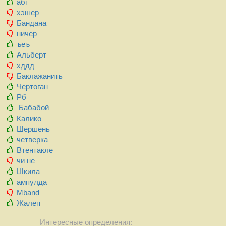
абг
хэшер
Бандана
ничер
ъеъ
Альберт
хддд
Баклажанить
Чертоган
Рб
Бабабой
Калико
Шершень
четверка
Втентакле
чи не
Шкила
ампулда
Mband
Жалеп
Интересные определения: