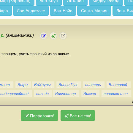
мар (Карлсбад)
Боб-Хоуп
Онтарио
Мидоус-Филд
Па
бара
Лос-Анджелес
Ван-Нэйс
Санта-Мария
Лонг-Би
 р.
(анимешники)
японцем, учить японский из-за аниме.
имеет
Вифи
ВиХоупы
Винни Пух
винтарь
Винтовой
видеорелейтед
вильда
Винчестер
Виггер
винишко тян
Поправочка!
Все не так!