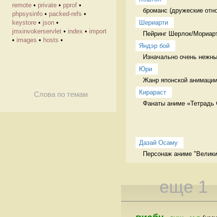
remote
•
private
•
pprof
•
броманс (дружеские отн
phpsysinfo
•
packed-refs
•
Шериарти
keystore
•
json
•
jmxinvokerservlet
•
index
•
import
Пейринг Шерлок/Мориар
•
images
•
hosts
•
Яндэр бой
Изначально очень нежны
Юри
Жанр японской анимации
Кирараст
Слова по темам
Фанаты аниме «Тетрадь С
Дазай Осаму
Персонаж аниме "Велики
еще 1