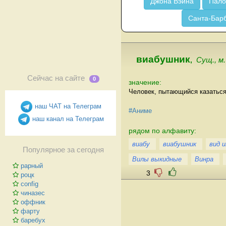
Джона Вэйна
Пало
Санта-Бар
виабушник
,
Сущ., м.
Сейчас на сайте
0
значение:
Человек, пытающийся казаться 
наш ЧАТ на Телеграм
#Аниме
наш канал на Телеграм
рядом по алфавиту:
виабу
виабушник
вид 
Популярное за сегодня
Вилы выкидные
Винра
рарный
3
роцк
config
чиназес
оффник
фарту
баребух