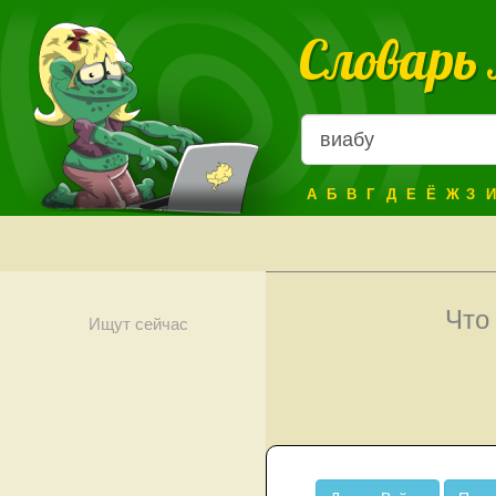
Словарь
А
Б
В
Г
Д
Е
Ё
Ж
З
И
Что
Ищут сейчас