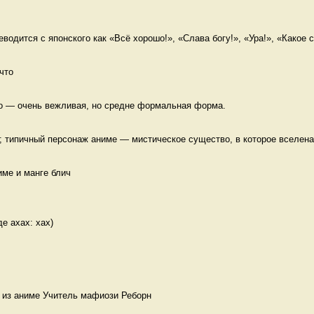
водится с японского как «Всё хорошо!», «Слава богу!», «Ура!», «Какое сч
что 
во — очень вежливая, но средне формальная форма. 
; типичный персонаж аниме — мистическое существо, в которое вселена 
ме и манге блич

е ахах: хах) 
 из аниме Учитель мафиози Реборн 