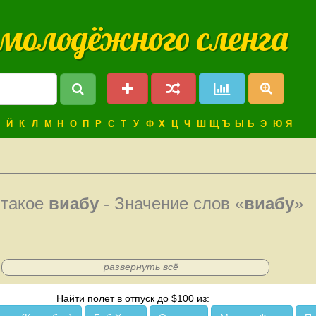
 молодёжного сленга
Й
К
Л
М
Н
О
П
Р
С
Т
У
Ф
Х
Ц
Ч
Ш
Щ
Ъ
Ы
Ь
Э
Ю
Я
 такое
виабу
- Значение слов «
виабу
»
развернуть всё
Найти полет в отпуск до $100 из: