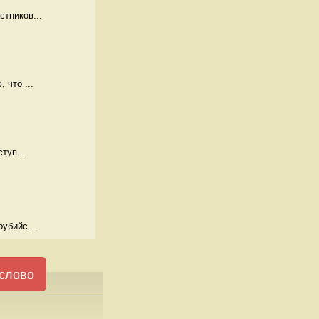
тников...
 что ...
туп...
убийс...
слово