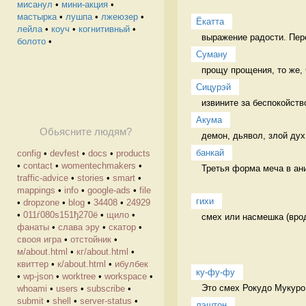
мисанул
•
мини-акция
•
мастырка
•
лушпа
•
лжеюзер
•
Ёкатта
лейла
•
коуч
•
когнитивный
•
выражение радости. Пере
болото
•
Суману
прощу прощения, то же, 
Сицурэй
извините за беспокойст
Акума
Обьясните людям?
демон, дьявол, злой дух
банкай
config
•
devfest
•
docs
•
products
•
contact
•
womentechmakers
•
Третья форма меча в ани
traffic-advice
•
stories
•
smart
•
mappings
•
info
•
google-ads
•
file
гихи
•
dropzone
•
blog
•
34408
•
24929
•
011ѓ080ѕ151ђ270ё
•
щило
•
смех или насмешка (врод
фанаты
•
слава эру
•
скатор
•
свооя игра
•
отстойник
•
м/about.html
•
кг/about.html
•
квиттер
•
к/about.html
•
ибулбек
ку-фу-фу
•
wp-json
•
worktree
•
workspace
•
Это смех Рокудо Мукуро
whoami
•
users
•
subscribe
•
submit
•
shell
•
server-status
•
лэштон