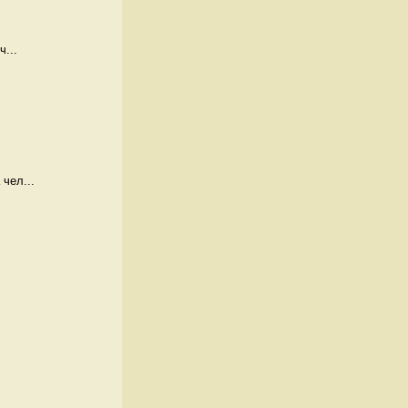
...
чел...