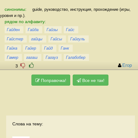
синонимы:
guide, руководство, инструкция, прохождение (игры,
уровня и пр.).
рядом по алфавиту:
Гайден
Гайда
Гайзы
Гайс
Гайстер
гайцы
Гайсы
Гайгуль
Гайка
Гайер
Гайд
Ганк
Гамер
гагаш
Гагауз
Галабобер
Егор
3
Поправочка!
Все не так!
Слова на тему: