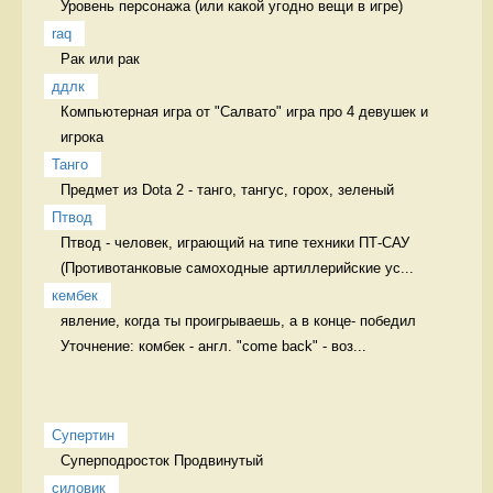
Уровень персонажа (или какой угодно вещи в игре) 
raq
Рак или рак 
ддлк
Компьютерная игра от "Салвато" игра про 4 девушек и 
игрока
Танго
Предмет из Dota 2 - танго, тангус, горох, зеленый 
Птвод
Птвод - человек, играющий на типе техники ПТ-САУ 
(Противотанковые самоходные артиллерийские ус...
кембек
явление, когда ты проигрываешь, а в конце- победил 
Уточнение: комбек - англ. "come back" - воз...
Супертин
Суперподросток Продвинутый
силовик