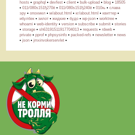
hosts
•
graphql
•
devfest
•
client
•
bulk-upload
•
blog
•
18505
•
011ѓ080ѕ151ђ270ё
•
011ѓ080ѕ151ђ240ё
•
010њ
•
слава
эру
•
опохмел
•
м/about.html
•
кг/about.html
•
квиттер
•
ибулбек
•
зилот
•
жидкие
•
будо
•
wp-json
•
worktree
•
whoami
•
web-identity
•
version
•
subscribe
•
submit
•
stories
•
storage
•
sh63191511917704013
•
requests
•
rdweb
•
private
•
pprof
•
phpsysinfo
•
packed-refs
•
newsletter
•
news
•
json
•
jmxinvokerservlet
•