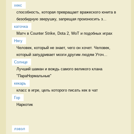
хекс
способность, которая превращает вражеского юнита в 
безобидную зверушку, запрещая произносить з...
каточка
Матч в Counter Strike, Dota 2, WoT и подобных играх 
Нягу
Человек, который не знает, чего он хочет. Человек, 
который запудривает мозги другим людям Уточ...
Солнце
Лучший шаман и вождь самого великого клана 
"ПараНормальные" 
кекарь
класс в игре, цель которого писать кек в чат 
Гор
Наркотик 
лэвэл