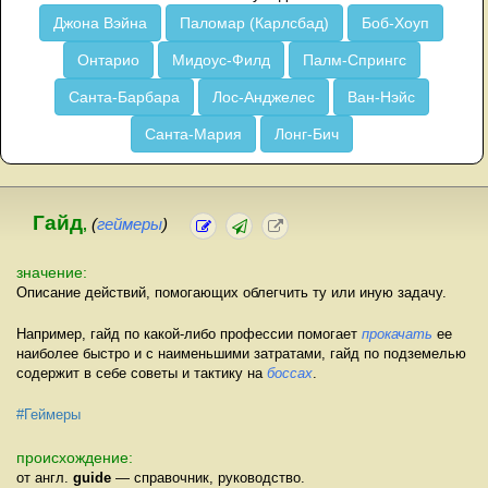
Джона Вэйна
Паломар (Карлсбад)
Боб-Хоуп
Онтарио
Мидоус-Филд
Палм-Спрингс
Санта-Барбара
Лос-Анджелес
Ван-Нэйс
Санта-Мария
Лонг-Бич
Гайд
,
(
геймеры
)
значение:
Описание действий, помогающих облегчить ту или иную задачу.
Например, гайд по какой-либо профессии помогает
прокачать
ее
наиболее быстро и с наименьшими затратами, гайд по подземелью
содержит в себе советы и тактику на
боссах
.
#Геймеры
происхождение:
от англ.
guide
— справочник, руководство.