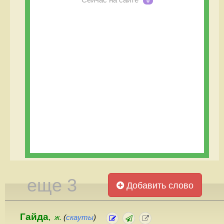
0
еще 3
Добавить слово
Гайда
ж.
(
скауты
)
,