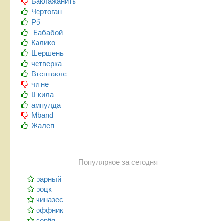
Баклажанить
Чертоган
Рб
Бабабой
Калико
Шершень
четверка
Втентакле
чи не
Шкила
ампулда
Mband
Жалеп
Популярное за сегодня
рарный
роцк
чиназес
оффник
config