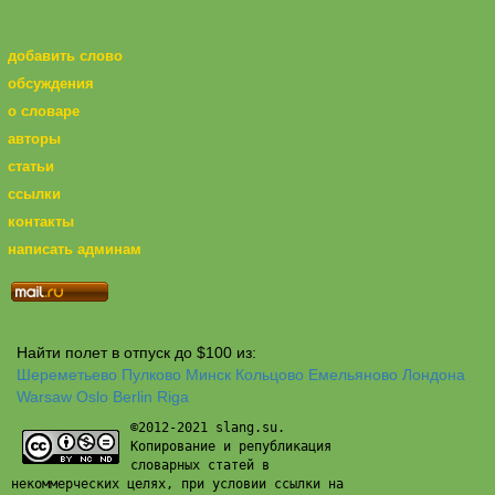
добавить слово
обсуждения
о словаре
авторы
статьи
ссылки
контакты
написать админам
Найти полет в отпуск до $100 из:
Шереметьево
Пулково
Минск
Кольцово
Емельяново
Лондона
Warsaw
Oslo
Berlin
Riga
©2012-2021 slang.su.
Копирование и републикация
словарных статей в
некоммерческих целях, при условии ссылки на