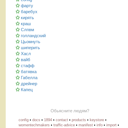
фарту
баребух
кирять
краш
Слпвм
голландский
Цьомнуть
шиперить
Хасл
вайб
стафф
батявка
Габелла
дрейнер
Капец
Обьясните людям?
config
•
docs
•
1894
•
contact
•
products
•
keystore
•
womentechmakers
•
traffic-advice
•
manifest
•
info
•
import
•