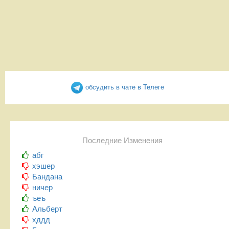
обсудить в чате в Телеге
Последние Изменения
абг
хэшер
Бандана
ничер
ъеъ
Альберт
хддд