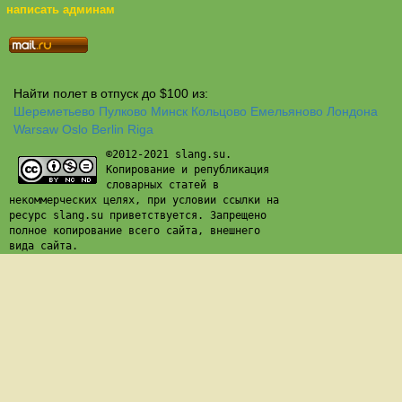
написать админам
Найти полет в отпуск до $100 из:
Шереметьево
Пулково
Минск
Кольцово
Емельяново
Лондона
Warsaw
Oslo
Berlin
Riga
©2012-2021 slang.su.
Копирование и републикация
словарных статей в
некоммерческих целях, при условии ссылки на
ресурс slang.su приветствуется. Запрещено
полное копирование всего сайта, внешнего
вида сайта.