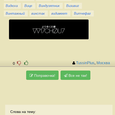
Видюха
Вице
Виндузятник
Визивиг
Винтажный
винстак
видимеет
Витчефаг
TussinPlus
,
Москва
0
Поправочка!
Все не так!
Слова на тему: