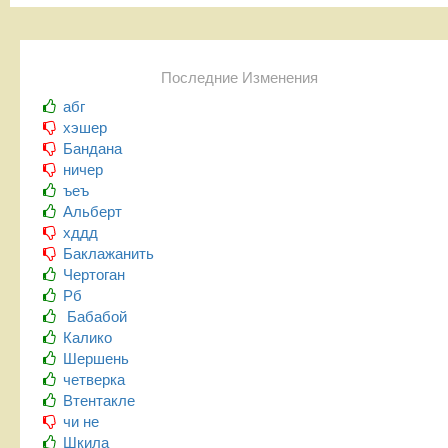
Последние Изменения
абг
хэшер
Бандана
ничер
ъеъ
Альберт
хддд
Баклажанить
Чертоган
Рб
Бабабой
Калико
Шершень
четверка
Втентакле
чи не
Шкила