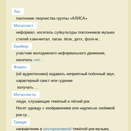
Лис
поклонник творчества группы «АЛИСА»  
Металлист
неформал, носитель субкультуры поклонников музыки 
стилей хэви-метал, паган, блэк, детх, фолк-м...
Брейкер
участник молодежного неформального движения, 
носитель 
хип-...
Фонить
(об аудиотехнике) издавать неприятный побочный звук, 
характерный свист или гудение

 излучать ...
Металлисты
люди, слушающие тяжёлый и лёгкий рок.

Носят одежду с изображением или надписью любимой 
рок-гр...
Грандж
направление в 
альтернативной
 тяжёлой рок-музыке,  