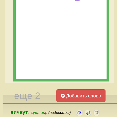
еще 2
Добавить слово
вичаут
сущ., м.р
(подростки)
,