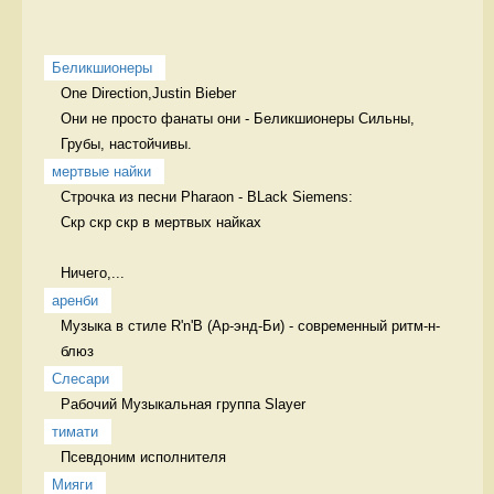
Беликшионеры
One Direction,Justin Bieber

Они не просто фанаты они - Беликшионеры Сильны, 
Грубы, настойчивы.
мертвые найки
Строчка из песни Pharaon - BLack Siemens:

Скр скр скр в мертвых найках

Ничего,...
аренби
Музыка в стиле R'n'B (Ар-энд-Би) - современный ритм-н-
блюз 
Слесари
Рабочий Музыкальная группа Slayer
тимати
Псевдоним исполнителя 
Мияги