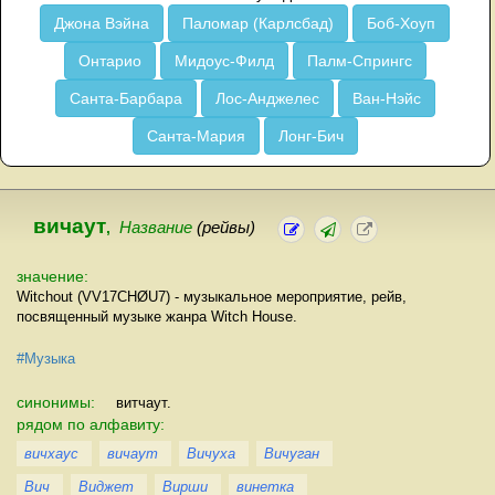
Джона Вэйна
Паломар (Карлсбад)
Боб-Хоуп
Онтарио
Мидоус-Филд
Палм-Спрингс
Санта-Барбара
Лос-Анджелес
Ван-Нэйс
Санта-Мария
Лонг-Бич
вичаут
,
Название
(рейвы)
значение:
Witchout (VV17CHØU7) - музыкальное мероприятие, рейв,
посвященный музыке жанра Witch House.
#Музыка
синонимы:
витчаут.
рядом по алфавиту:
вичхаус
вичаут
Вичуха
Вичуган
Вич
Виджет
Вирши
винетка