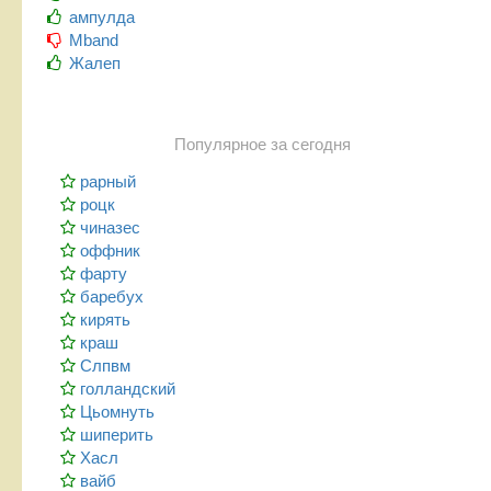
ампулда
Mband
Жалеп
Популярное за сегодня
рарный
роцк
чиназес
оффник
фарту
баребух
кирять
краш
Слпвм
голландский
Цьомнуть
шиперить
Хасл
вайб