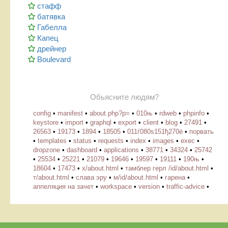
стафф
батявка
Габелла
Капец
дрейнер
Boulevard
Обьясните людям?
config
•
manifest
•
about.php?p=
•
010њ
•
rdweb
•
phpinfo
•
keystore
•
import
•
graphql
•
export
•
client
•
blog
•
27491
•
26563
•
19173
•
1894
•
18505
•
011ѓ080ѕ151ђ270ё
•
порвать
•
templates
•
status
•
requests
•
index
•
images
•
exec
•
dropzone
•
dashboard
•
applications
•
38771
•
34324
•
25742
•
25534
•
25221
•
21079
•
19646
•
19597
•
19111
•
190њ
•
18604
•
17473
•
х/about.html
•
тамблер герл /id/about.html
•
т/about.html
•
слава эру
•
м/id/about.html
•
гарена
•
аппеляция на зачет
•
workspace
•
version
•
traffic-advice
•