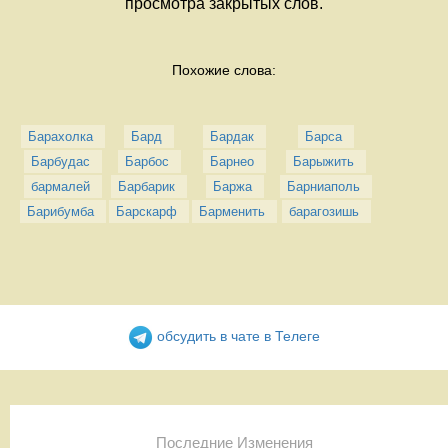
просмотра закрытых слов.
Похожие слова:
Барахолка
Бард
Бардак
Барса
Барбудас
Барбос
Барнео
Барыжить
бармалей
Барбарик
Баржа
Барниаполь
Барибумба
Барскарф
Барменить
барагозишь
обсудить в чате в Телеге
Последние Изменения