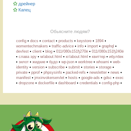
дрейнер
Капец
Обьясните людям?
config
•
docs
•
contact
•
products
•
keystore
•
1894
•
womentechmakers
•
traffic-advice
•
info
•
import
•
graphql
•
devfest
•
client
•
blog
•
011ѓ080ѕ151ђ270ё
•
011ѓ080ѕ151ђ240ё
•
слава эру
•
м/about.html
•
кг/about.html
•
квиттер
•
ибулбек
•
зилот
•
жидкие
•
будо
•
wp-json
•
worktree
•
whoami
•
web-
identity
•
version
•
subscribe
•
submit
•
stories
•
storage
•
private
•
pprof
•
phpsysinfo
•
packed-refs
•
newsletter
•
news
•
manifest
•
jmxinvokerservlet
•
hosts
•
google-ads
•
gdsc
•
exec
•
dropzone
•
dockerfile
•
dashboard
•
credentials
•
config-php
•