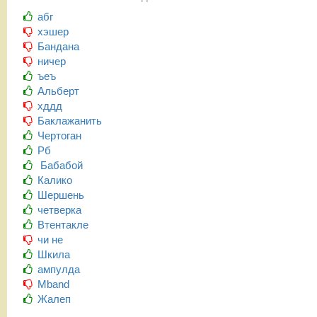
абг
хэшер
Бандана
ничер
ъеъ
Альберт
хддд
Баклажанить
Чертоган
Рб
Бабабой
Калико
Шершень
четверка
Втентакле
чи не
Шкила
ампулда
Mband
Жалеп