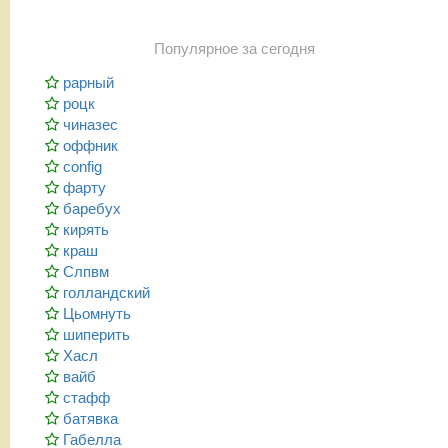
Популярное за сегодня
рарный
роцк
чиназес
оффник
config
фарту
баребух
кирять
краш
Слпвм
голландский
Цьомнуть
шиперить
Хасл
вайб
стафф
батявка
Габелла