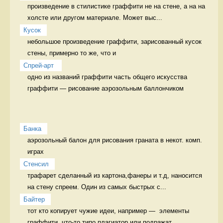
произведение в стилистике граффити не на стене, а на на 
холсте или другом материале. Может выс...
Кусок
небольшое произведение граффити, зарисованный кусок 
стены, примерно то же, что и 
Спрей-арт 
одно из названий граффити часть общего искусства 
граффити — рисование аэрозольным баллончиком
Банка
аэрозольный балон для рисования граната в некот. комп. 
играх
Стенсил
трафарет сделанный из картона,фанеры и т.д, наносится 
на стену спреем. Один из самых быстрых с...
Байтер
тот кто копирует чужие идеи, например —  элементы 
граффити, что-то типо плагиатор или подражат...