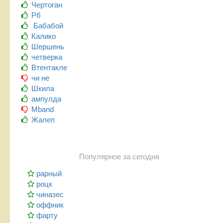
Чертоган
Рб
Бабабой
Калико
Шершень
четверка
Втентакле
чи не
Шкила
ампулда
Mband
Жалеп
Популярное за сегодня
рарный
роцк
чиназес
оффник
фарту