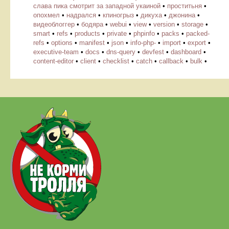
слава пика смотрит за западной укаиной
•
проститьня
•
опохмел
•
надрался
•
кпиногрыз
•
дикуха
•
джонина
•
видеоблоггер
•
бодяра
•
webui
•
view
•
version
•
storage
•
smart
•
refs
•
products
•
private
•
phpinfo
•
packs
•
packed-
refs
•
options
•
manifest
•
json
•
info-php-
•
import
•
export
•
executive-team
•
docs
•
dns-query
•
devfest
•
dashboard
•
content-editor
•
client
•
checklist
•
catch
•
callback
•
bulk
•