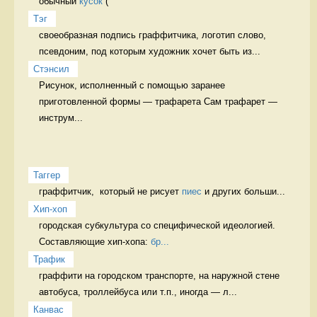
обычный 
кусок
 (
Тэг
своеобразная подпись граффитчика, логотип слово, 
псевдоним, под которым художник хочет быть из...
Стэнсил
Рисунок, исполненный с помощью заранее 
приготовленной формы — трафарета Сам трафарет — 
инструм...
Таггер
граффитчик,  который не рисует 
пиес
 и других больши...
Хип-хоп
городская субкультура со специфической идеологией. 
Составляющие хип-хопа: 
бр...
Трафик
граффити на городском транспорте, на наружной стене 
автобуса, троллейбуса или т.п., иногда — л...
Канвас