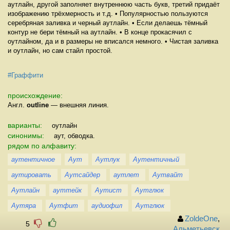
аутлайн, другой заполняет внутреннюю часть букв, третий придаёт
изображению трёхмерность и т.д. • Популярностью пользуются
серебряная заливка и черный аутлайн. • Если делаешь тёмный
контур не бери тёмный на аутлайн. • В конце прокасячил с
оутлайном, да и в размеры не вписался немного. • Чистая заливка
и оутлайн, но сам стайл простой.
#Граффити
происхождение:
Англ.
outline
— внешняя линия.
варианты:
оутлайн
синонимы:
аут, обводка.
рядом по алфавиту:
аутентичное
Аут
Аутлук
Аутентичный
аутировать
Аутсайдер
аутлет
Аутвайт
Аутлайн
ауттейк
Аутист
Аутглюк
Аутяра
Аутфит
аудиофил
Аутглюк
ZoldeOne
,
5
Альметьевск