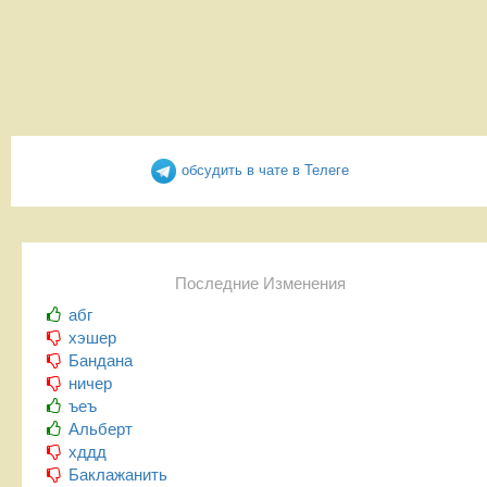
обсудить в чате в Телеге
Последние Изменения
абг
хэшер
Бандана
ничер
ъеъ
Альберт
хддд
Баклажанить