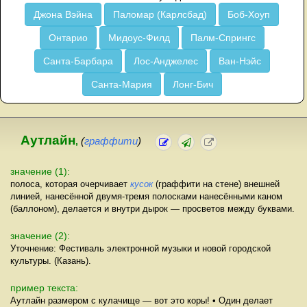
Джона Вэйна
Паломар (Карлсбад)
Боб-Хоуп
Онтарио
Мидоус-Филд
Палм-Спрингс
Санта-Барбара
Лос-Анджелес
Ван-Нэйс
Санта-Мария
Лонг-Бич
Аутлайн
,
(
граффити
)
значение (1):
полоса, которая очерчивает
кусок
(граффити на стене) внешней
линией, нанесённой двумя-тремя полосками нанесёнными каном
(баллоном), делается и внутри дырок — просветов между буквами.
значение (2):
Уточнение: Фестиваль электронной музыки и новой городской
культуры. (Казань).
пример текста:
Аутлайн размером с кулачище — вот это коры! • Один делает