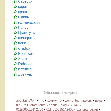
баребух
кирять
краш
Слпвм
голландский
Капец
Цьомнуть
шиперить
вайб
стафф
Boulevard
Хасл
Габелла
батявка
дрейнер
Обьясните людям?
about.php?p=
•
info
•
комменте
•
womentechmakers
•
news
•
file
•
failureratevents
•
config
•
blog
•
35147
•
011ѓ080ѕ151ђ270ё
•
011ѓ080ѕ151ђ240ё
•
шаповальчики
•