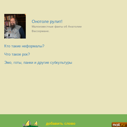
Онотоле рулит!
Малоизвестные факты об Анатолии
Вассермане.
Кто такие неформалы?
Что такое рок?
Эмо, готы, панки и другие субкультуры
добавить слово