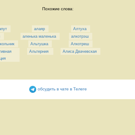
Похожие слова:
апут
алаяр
Алтуха
я
аленька маленька
алкотрэш
кольник
Альтушка
Алкотреш
ивная 
Альтерния 
Алиса Двачевская
ция
обсудить в чате в Телеге