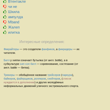
Втентакле
чи не
Шкила
ампулда
Mband
Жалеп
илитка
Интересные определения:
Фикрайтеры
— это создатели
фанфиков
, а
фикридеры
— их
читатели.
Батл
у хиппи означает бутылка (от англ. bottle), а в
субкультуре
хип-хоп
батл
— соревнование, состязание (от
англ. battle — битва).
Трюкеры
— обобщённое название
трейсеров
(
паркура
),
байкеров
,
файерщиков
,
роллеров
,
скейтеров
, (
список
нуждается в дополнении
) и других молодёжных
неформальных движений уличного экстремального спорта.