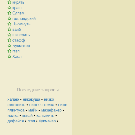
кирять
краш
Слпвм
голландский
Цьомнуть
вайб
шиперить
стафф
Букмакер
ггвп
Хасл
Последние запросы
хапаю
•
никакуша
•
низко
флексить
•
нижняя темка
•
ниже
плинтуса
•
майн
•
мазафакер
•
лалка
•
ковай
•
калымить
•
дефайся
•
ггвп
•
букмакер
•