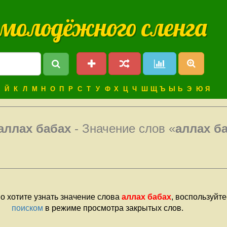
 молодёжного сленга
Й
К
Л
М
Н
О
П
Р
С
Т
У
Ф
Х
Ц
Ч
Ш
Щ
Ъ
Ы
Ь
Э
Ю
Я
аллах бабах
- Значение слов «
аллах б
о хотите узнать значение слова
аллах бабах
, воспользуйт
поиском
в режиме просмотра закрытых слов.