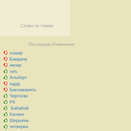
Слова по темам
Последние Изменения
хэшер
Бандана
ничер
ъеъ
Альберт
хддд
Баклажанить
Чертоган
Рб
Бабабой
Калико
Шершень
четверка