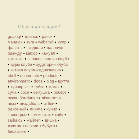
Обьясните людям?
graphql
•
дриньк
•
рачок
•
мандюк
•
зуга
•
webshell
•
хуяр
•
фанаты
•
пиздюли
•
паленую
одежду
•
махор
•
кажуал
•
жмакать
•
главная задача клуба
•
ауры клуба
•
аудитории клуба
•
актива клуба
•
адназначна
•
shell
•
server-info
•
products
•
environment
•
docs
•
blog
•
шутта
•
турнир чкг
•
тубзо
•
темач
•
суча
•
сося
•
сёмушка
•
роберт
•
пукан бомбанул
•
піздалєт
•
пизз
•
пиздаболь
•
отбей
•
одиозный
•
линяга
•
кунил
•
кпиногрыз
•
комментах
•
кабэ
•
зайбись
•
жайлеп
•
дишка
•
джиган
•
версии
•
бубука
•
биохакинг
•