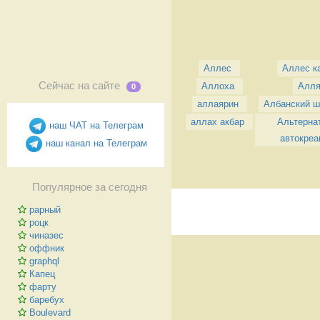
Аллес
Аллес к
Сейчас на сайте
Аллоха
Алл
0
аллаярин
Албанский ш
аллах акбар
Альтернат
наш ЧАТ на Телеграм
автокреа
наш канал на Телеграм
Популярное за сегодня
рарный
роцк
чиназес
оффник
graphql
Капец
фарту
баребух
Boulevard