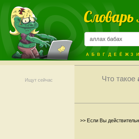
Словарь
А
Б
В
Г
Д
Е
Ё
Ж
З
И
Что такое
Ищут сейчас
>> Если Вы действительн