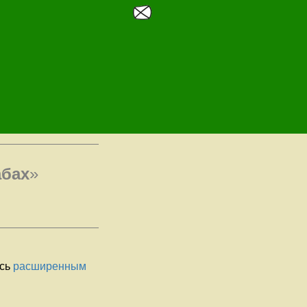
абах
»
есь
расширенным