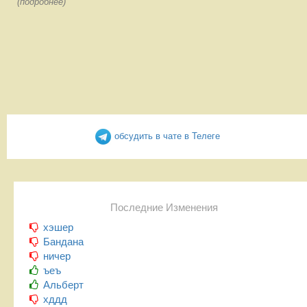
(подробнее)
обсудить в чате в Телеге
Последние Изменения
хэшер
Бандана
ничер
ъеъ
Альберт
хддд