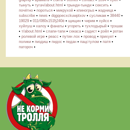
тынуть
•
тугач/about.html
•
трынди-тынди
•
сексить
•
почётно
•
пороться
•
микрухой
•
кпиногрыз
•
жадница
•
subscribe
•
news
•
dqgqoecxckuwptxov
•
cусликам
•
38440
•
19029
•
011ѓ080ѕ151ђ240ё
•
щищин
•
чирим
•
хуйсо
•
хуйлуш
•
халоу
•
фанаты
•
угореть
•
тухлодырый
•
трэшак
•
т/about.html
•
слапи-тапи
•
секаса
•
садист
•
рэйл
•
ротан
•
ролевой игре
•
реасс
•
путин лох
•
провод
•
прихует
•
полики
•
пиздиш
•
пидос
•
педан
•
пацстулом
•
патя
•
патороч
•