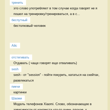
тренить
это слово употребляют в том случае когда говорят не я 
пошел на тренировку/тренироваться, а в с...
беспутный
бестолковый человек 
Айс
отстегивать
Отдавать ( чаще говорят еще отваливать) 
sesh
sesh - от "session" - пойти покурить, кататься на скейтах, 
развлекаться 
пикчи
картинки 
Шаоми
Модель телефонов Xiaomi. Слово, обозначающее в 
зависимости от контекста что-то очень плохое, х...