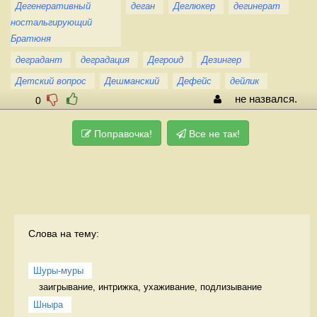
Дегенеративный
деган
Деглюкер
дегинерат
ностальгирующий
Братюня
деградант
деградация
Дегроид
Дезингер
Детский вопрос
Дешманский
Дефейс
дейлик
не назвался.
0
Поправочка!
Все не так!
Слова на тему:
Шуры-муры
заигрывание, интрижка, ухаживание, подлизывание 
Шныра