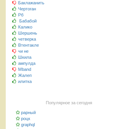
Баклажанить
Чертоган
Рб
Бабабой
Калико
Шершень
четверка
Втентакле
чи не
Шкила
ампулда
Mband
Жалеп
илитка
Популярное за сегодня
рарный
роцк
graphql