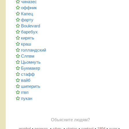
чиназес
оффник
Капец
фарту
Boulevard
баребух
кирять
краш
голландский
Слпвм
Цьомнуть
Букмакер
стафф
вайб
шиперить
ггвп
пукан
Обьясните людям?
graphql
•
врамать
•
сбить
•
stories
•
contact
•
1894
•
хуеп
•