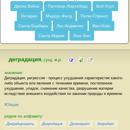
Джона Вэйна
Паломар (Карлсбад)
Боб-Хоуп
Онтарио
Мидоус-Филд
Палм-Спрингс
Санта-Барбара
Лос-Анджелес
Ван-Нэйс
Санта-Мария
Лонг-Бич
деградация
,
сущ. ж.р.
значение:
Деграда́ция, регрессия - процесс ухудшения характеристик какого-
либо объекта или явления с течением времени, постепенное
ухудшение, упадок, снижение качества, разрушение материи
вследствие внешнего воздействия по законам природы и времени.
#Общие
рядом по алфавиту:
Деградировать
Дегродация
Дегенерат
деградат