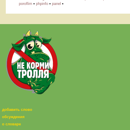
poroflim
•
phpinfo
•
panel
•
добавить слово
обсуждения
о словаре