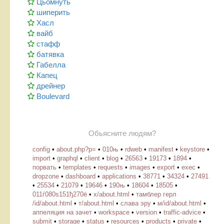
Цьомнуть
шиперить
Хасл
вайб
стафф
батявка
Габелла
Капец
дрейнер
Boulevard
Обьясните людям?
config
•
about.php?p=
•
010њ
•
rdweb
•
manifest
•
keystore
•
import
•
graphql
•
client
•
blog
•
26563
•
19173
•
1894
•
порвать
•
templates
•
requests
•
images
•
export
•
exec
•
dropzone
•
dashboard
•
applications
•
38771
•
34324
•
27491
•
25534
•
21079
•
19646
•
190њ
•
18604
•
18505
•
011ѓ080ѕ151ђ270ё
•
х/about.html
•
тамблер герл
/id/about.html
•
т/about.html
•
слава эру
•
м/id/about.html
•
аппеляция на зачет
•
workspace
•
version
•
traffic-advice
•
submit
•
storage
•
status
•
resources
•
products
•
private
•