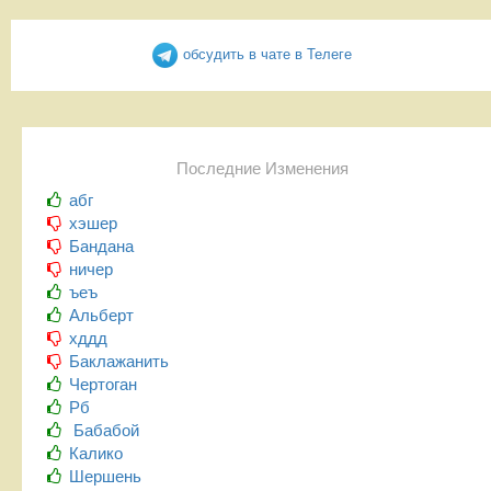
обсудить в чате в Телеге
Последние Изменения
абг
хэшер
Бандана
ничер
ъеъ
Альберт
хддд
Баклажанить
Чертоган
Рб
Бабабой
Калико
Шершень