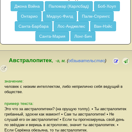
Джона Вэйна
Паломар (Карлсбад)
Боб-Хоуп
Онтарио
Мидоус-Филд
Палм-Спрингс
Санта-Барбара
Лос-Анджелес
Ван-Нэйс
Санта-Мария
Лонг-Бич
Австралопитек
,
-а, м.
(
обзывательство
)
значение:
человек с низким интеллектом, либо неприлично себя ведущий в
обществе.
пример текста:
Это что за австралопитеки? (на орущую толпу). • Ты австралопитек
гребанный, здохни как мамонт! • Сам ты австралопитек! • Не
слушай его он австралопитек! • Если ты прогнозируешь свой день
по звёздам и веришь в астрологию, значит ты австралопитек. •
Если Серёжка обезьяна, то ты австралопитек.