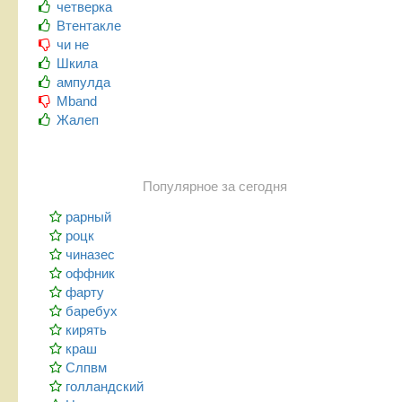
четверка
Втентакле
чи не
Шкила
ампулда
Mband
Жалеп
Популярное за сегодня
рарный
роцк
чиназес
оффник
фарту
баребух
кирять
краш
Слпвм
голландский