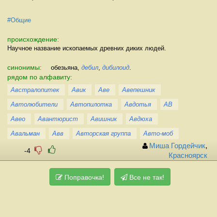
#Общие
происхождение:
Научное название ископаемых древних диких людей.
синонимы:
обезьяна,
дебил
,
дибилоид
.
рядом по алфавиту:
Австралопитек
Авик
Аве
Авепешник
Автолюбители
Автопилотка
Авдотья
АВ
Авео
Авантюрист
Авишник
Авдюха
Авальман
Авв
Авторская группа
Авто-моб
Миша Гордейчик
,
-4
Красноярск
Поправочка!
Все не так!