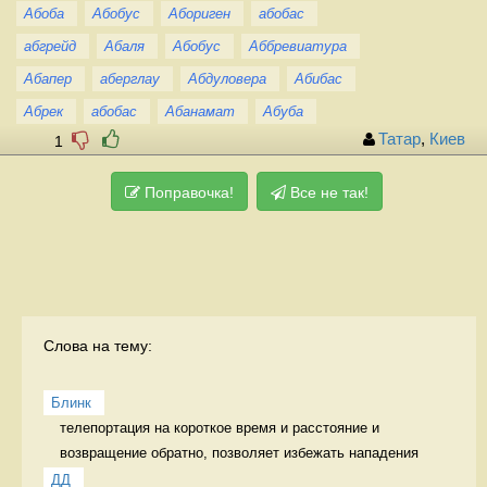
Абоба
Абобус
Абориген
абобас
абгрейд
Абаля
Абобус
Аббревиатура
Абапер
аберглау
Абдуловера
Абибас
Абрек
абобас
Абанамат
Абуба
Татар
,
Киев
1
Поправочка!
Все не так!
Слова на тему:
Блинк
телепортация на короткое время и расстояние и 
возвращение обратно, позволяет избежать нападения 
ДД