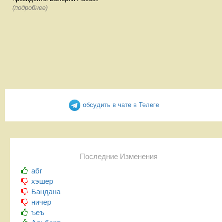
(подробнее)
обсудить в чате в Телеге
Последние Изменения
абг
хэшер
Бандана
ничер
ъеъ