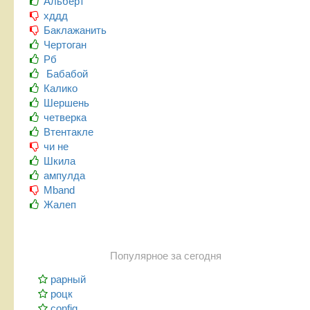
Альберт
хддд
Баклажанить
Чертоган
Рб
Бабабой
Калико
Шершень
четверка
Втентакле
чи не
Шкила
ампулда
Mband
Жалеп
Популярное за сегодня
рарный
роцк
config