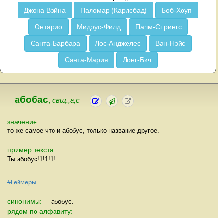
Джона Вэйна
Паломар (Карлсбад)
Боб-Хоуп
Онтарио
Мидоус-Филд
Палм-Спрингс
Санта-Барбара
Лос-Анджелес
Ван-Нэйс
Санта-Мария
Лонг-Бич
абобас
,
свщ.,а,с
значение:
то же самое что и абобус, только название другое.
пример текста:
Ты абобус!1!1!1!
#Геймеры
синонимы:
абобус.
рядом по алфавиту: