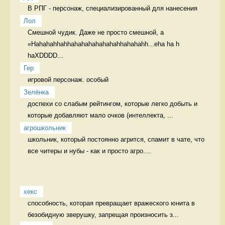
В РПГ - персонаж, специализированный для нанесения 
Лол
Смешной чудик. Даже не просто смешной, а 
«Hahahahhahhahahahahahahahhahahahh...eha ha h 
haXDDDD...
Гер
игровой персонаж. особый 
Зелёнка
доспехи со слабым рейтингом, которые легко добыть и 
которые добавляют мало очков (интеллекта, ...
агрошкольник
школьник, который постоянно агрится, спамит в чате, что 
все читеры и нубы - как и просто агро....
хекс
способность, которая превращает вражеского юнита в 
безобидную зверушку, запрещая произносить з...