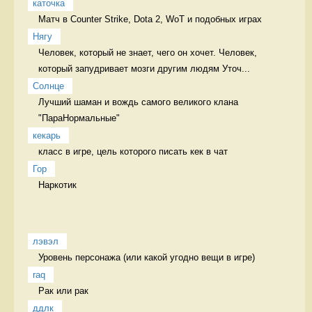
каточка
Матч в Counter Strike, Dota 2, WoT и подобных играх 
Нягу
Человек, который не знает, чего он хочет. Человек, 
который запудривает мозги другим людям Уточ...
Солнце
Лучший шаман и вождь самого великого клана 
"ПараНормальные" 
кекарь
класс в игре, цель которого писать кек в чат 
Гор
Наркотик 
лэвэл
Уровень персонажа (или какой угодно вещи в игре) 
raq
Рак или рак 
ддлк