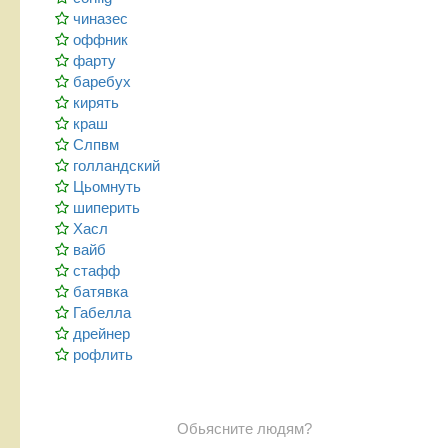
чиназес
оффник
фарту
баребух
кирять
краш
Слпвм
голландский
Цьомнуть
шиперить
Хасл
вайб
стафф
батявка
Габелла
дрейнер
рофлить
Обьясните людям?