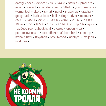
config
•
docs
•
devfest
•
file
•
34408
•
stories
•
products
•
index
•
contact
•
checklist
•
auth
•
20747
•
упало нетрож
•
womentechmakers
•
smart
•
pprof
•
mappings
•
graphql
•
google-ads
•
bulk-upload
•
bulk
•
blog
•
adver
•
account
•
35901
•
34581
•
24929
•
23308
•
23075
•
21146
•
20689
•
190њ
•
1894
•
18580
•
18545
•
011ѓ080ѕ151ђ270ё
•
щило
•
тамблер герл /about.html
•
скатор
•
свооя игра
•
рефлексировать
•
отстойник
•
м/about.html
•
квиттер
•
к/about.html
•
ибулбек
•
блэк метал
•
аппнуть
•
wp-json
•
worktree
•