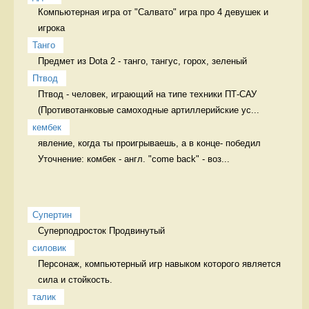
Компьютерная игра от "Салвато" игра про 4 девушек и 
игрока
Танго
Предмет из Dota 2 - танго, тангус, горох, зеленый 
Птвод
Птвод - человек, играющий на типе техники ПТ-САУ 
(Противотанковые самоходные артиллерийские ус...
кембек
явление, когда ты проигрываешь, а в конце- победил 
Уточнение: комбек - англ. "come back" - воз...
Супертин
Суперподросток Продвинутый
силовик
Персонаж, компьютерный игр навыком которого является 
сила и стойкость. 
талик