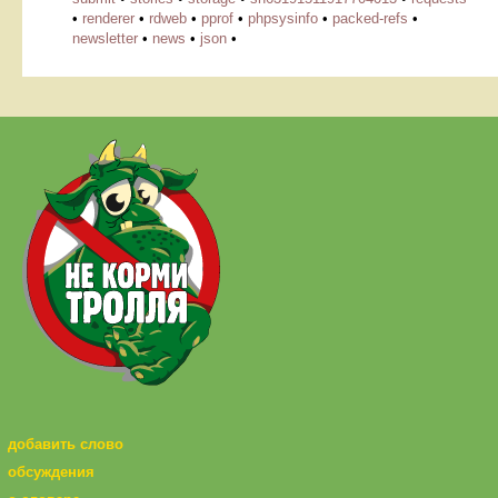
•
renderer
•
rdweb
•
pprof
•
phpsysinfo
•
packed-refs
•
newsletter
•
news
•
json
•
добавить слово
обсуждения