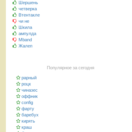
Шершень
четверка
Втентакле
чи не
Шкила
ампулда
Mband
Жалеп
Популярное за сегодня
рарный
роцк
чиназес
оффник
config
фарту
баребух
кирять
краш