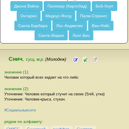
Джона Вэйна
Паломар (Карлсбад)
Боб-Хоуп
Онтарио
Мидоус-Филд
Палм-Спрингс
Санта-Барбара
Лос-Анджелес
Ван-Нэйс
Санта-Мария
Лонг-Бич
Снич
,
сущ, м.р.
(Молодеж)
значение (1):
Человек который всех кидает на что либо.
значение (2):
Уточнение: Человек который стучит на своих (Sni4, утка)
Уточнение: Человек-крыса, стукач.
#Социальныесети
рядом по алфавиту: