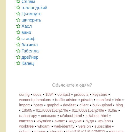
Слпвм
голландский
Цьомнуть
шиперить
Хасл
вайб
стафф
батявка
Габелла
дрейнер
Капец
Обьясните людям?
config
•
docs
•
1894
•
contact
•
products
•
keystore
•
womentechmakers
•
traffic-advice
•
private
•
manifest
•
info
•
import
•
hosts
•
graphql
•
devfest
•
client
•
bulk-upload
•
blog
•
18505
•
011ѓ080ѕ151ђ270ё
•
011ѓ080ѕ151ђ240ё
•
010њ
•
слава эру
•
опохмел
•
м/about.html
•
кг/about.html
•
квиттер
•
ибулбек
•
зилот
•
жидкие
•
будо
•
wp-json
•
worktree
•
whoami
•
web-identity
•
version
•
subscribe
•
submit
•
stories
•
storage
•
sh63191511917704013
•
requests