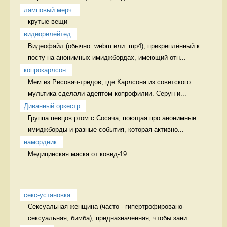
ламповый мерч 
крутые вещи 
видеорелейтед
Видеофайл (обычно .webm или .mp4), прикреплённый к 
посту на анонимных имиджбордах, имеющий отн...
копрокарлсон
Мем из Рисовач-тредов, где Карлсона из советского 
мультика сделали адептом копрофилии. Серун и...
Диванный оркестр
Группа певцов ртом с Сосача, поющая про анонимные 
имиджборды и разные события, которая активно...
намордник
Медицинская маска от ковид-19 
секс-установка
Сексуальная женщина (часто - гипертрофировано-
сексуальная, бимба), предназначенная, чтобы зани...