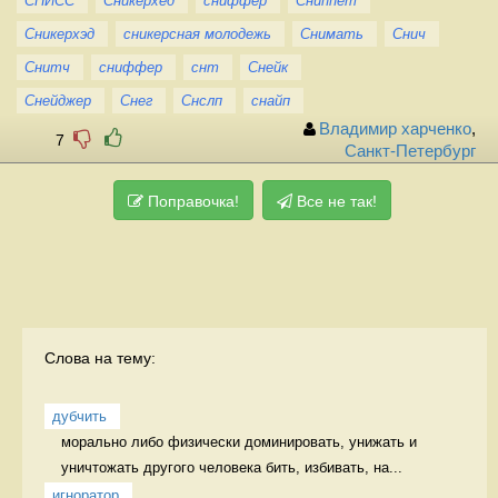
СНИСС
Сникерхед
сниффер
Сниппет
Сникерхэд
сникерсная молодежь
Снимать
Снич
Снитч
сниффер
снт
Снейк
Снейджер
Снег
Снслп
снайп
Владимир харченко
,
7
Санкт-Петербург
Поправочка!
Все не так!
Слова на тему:
дубчить
морально либо физически доминировать, унижать и 
уничтожать другого человека бить, избивать, на...
игноратор