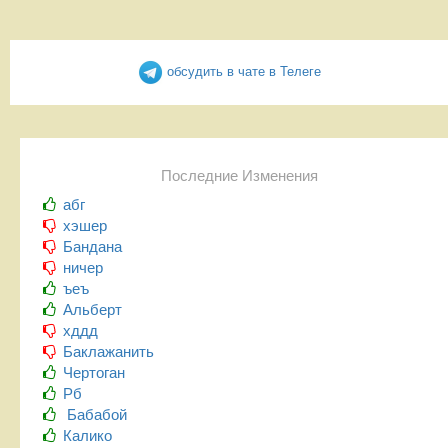
обсудить в чате в Телеге
Последние Изменения
абг
хэшер
Бандана
ничер
ъеъ
Альберт
хддд
Баклажанить
Чертоган
Рб
Бабабой
Калико