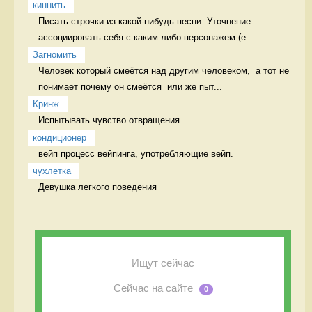
киннить
Писать строчки из какой-нибудь песни  Уточнение: 
ассоциировать себя с каким либо персонажем (е...
Загномить
Человек который смеётся над другим человеком,  а тот не 
понимает почему он смеётся  или же пыт...
Кринж
Испытывать чувство отвращения 
кондиционер
вейп процесс вейпинга, употребляющие вейп.
чухлетка
Девушка легкого поведения 
Ищут сейчас
Сейчас на сайте
0