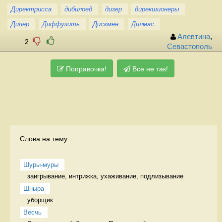
Директрисса
дибилоед
дизер
дирекшионеры
Дипер
Диффузить
Дискмен
Дилмас
Алевтина
,
2
Севастополь
Поправочка!
Все не так!
Слова на тему:
Шуры-муры
заигрывание, интрижка, ухаживание, подлизывание 
Шныра
уборщик 
Весчь