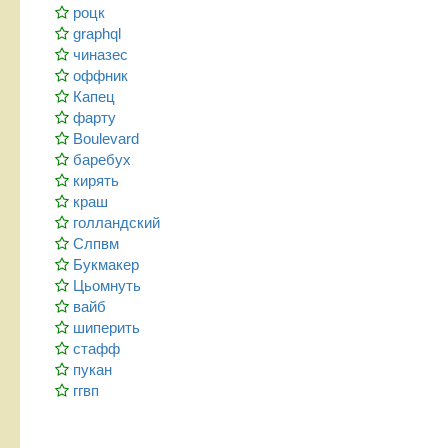
роцк
graphql
чиназес
оффник
Капец
фарту
Boulevard
баребух
кирять
краш
голландский
Слпвм
Букмакер
Цьомнуть
вайб
шиперить
стафф
пукан
ггвп