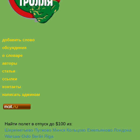
добавить слово
обсуждения
о словаре
авторы
статьи
ссылки
контакты
написать админам
Найти полет в отпуск до $100 из:
Шереметьево
Пулково
Минск
Кольцово
Емельяново
Лондона
Warsaw
Oslo
Berlin
Riga