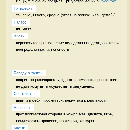
Вещь, т. е любой предмет При употреблении в 
коментах...
Пятьдесят
так себе, ничего, средне (ответ на вопрос  «Как дела?») 
Палтос
пятьдесят 
Висяк
нераскрытое преступление недоделанное дело, состояние 
неопределенности, неясности
Бороду вклеить 
неприятно разочаровать, сделать кому нить препятствие, 
не дать кому нить осуществить задуманно...
Снять чехлы
прийти в себя, проснуться, вернуться к реальности 
Аппонент
противоположная сторона в конфликте, диспуте, игре, 
юридическом процессе; противник, конкурент...
Масик