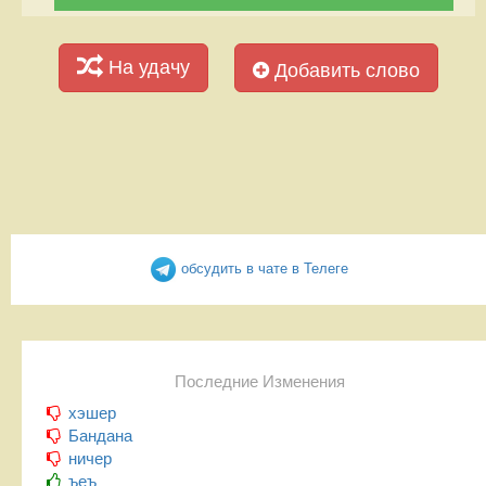
На удачу
Добавить слово
обсудить в чате в Телеге
Последние Изменения
хэшер
Бандана
ничер
ъеъ