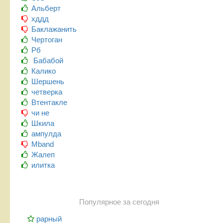
Альберт
хддд
Баклажанить
Чертоган
Рб
Бабабой
Калико
Шершень
четверка
Втентакле
чи не
Шкила
ампулда
Mband
Жалеп
илитка
Популярное за сегодня
рарный