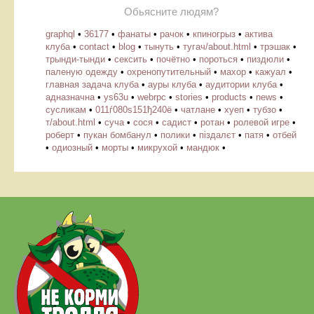
Обьясните людям?
graphql
•
36177
•
фанаты
•
рачок
•
кпиногрыз
•
актива
клуба
•
contact
•
blog
•
тынуть
•
тугач/about.html
•
трэшак
•
трынди-тынди
•
сексить
•
почётно
•
пороться
•
пиздюли
•
паленую одежду
•
охренопутительный
•
махор
•
кажуал
•
главная задача клуба
•
ауры клуба
•
аудитории клуба
•
адназначна
•
ys63u
•
webrpc
•
stories
•
products
•
news
•
cусликам
•
011ѓ080ѕ151ђ240ё
•
чатлане
•
хуеп
•
тубзо
•
т/about.html
•
суча
•
сося
•
садист
•
ротан
•
ролевой игре
•
роберт
•
пукан бомбанул
•
полики
•
піздалєт
•
патя
•
отбей
•
одиозный
•
морты
•
микрухой
•
мандюк
•