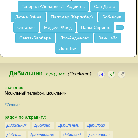
Генерал Абелардо Л. Родригес
Сан-Диего
Джона Вэйна
Паломар (Карлсбад)
Боб-Хоуп
Онтарио
Мидоус-Филд
Палм-Спрингс
Санта-Барбара
Лос-Анджелес
Ван-Нэйс
Лонг-Бич
Дибильник
,
сущ., м.р.
(Предмет)
значение:
Мобильный телефон, мобильник.
#Общие
рядом по алфавиту:
Дибильник
Диблоид
Дибильный
Дибилоид
Дибилан
Дибилиссимо
дибилоед
Дисковёрт