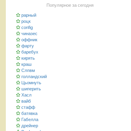
Популярное за сегодня
рарный
роцк
config
чиназес
оффник
фарту
баребух
кирять
краш
Слпвм
голландский
Цьомнуть
шиперить
Хасл
вайб
стафф
батявка
Габелла
дрейнер