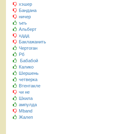
хэшер
Бандана
ничер
ъеъ
Альберт
хддд
Баклажанить
Чертоган
Рб
Бабабой
Калико
Шершень
четверка
Втентакле
чи не
Шкила
ампулда
Mband
Жалеп