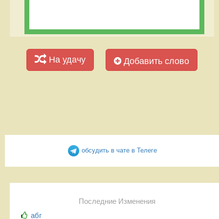
На удачу
Добавить слово
обсудить в чате в Телеге
Последние Изменения
абг