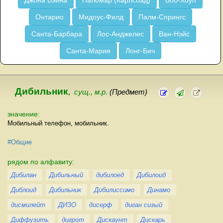
Джона Вэйна
Паломар (Карлсбад)
Боб-Хоуп
Онтарио
Мидоус-Филд
Палм-Спрингс
Санта-Барбара
Лос-Анджелес
Ван-Нэйс
Санта-Мария
Лонг-Бич
Дибильник
,
сущ., м.р.
(Предмет)
значение:
Мобильный телефон, мобильник.
#Общие
рядом по алфавиту:
Дибилан
Дибильный
дибилоед
Дибилоид
Диблоид
Дибильник
Дибилиссимо
Динамо
дисмилейт
ДИЗО
дисерф
диган сизый
Диффузить
дигрот
Дискаунт
Дискарь