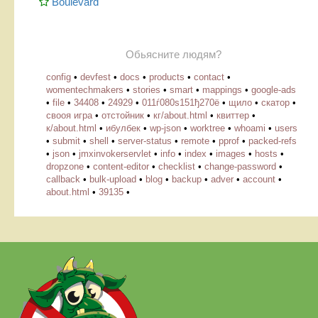
Boulevard
Обьясните людям?
config
•
devfest
•
docs
•
products
•
contact
•
womentechmakers
•
stories
•
smart
•
mappings
•
google-ads
•
file
•
34408
•
24929
•
011ѓ080ѕ151ђ270ё
•
щило
•
скатор
•
свооя игра
•
отстойник
•
кг/about.html
•
квиттер
•
к/about.html
•
ибулбек
•
wp-json
•
worktree
•
whoami
•
users
•
submit
•
shell
•
server-status
•
remote
•
pprof
•
packed-refs
•
json
•
jmxinvokerservlet
•
info
•
index
•
images
•
hosts
•
dropzone
•
content-editor
•
checklist
•
change-password
•
callback
•
bulk-upload
•
blog
•
backup
•
adver
•
account
•
about.html
•
39135
•