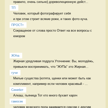
правило, очень сильно) дореволюционную дейст...
ТП
Человек, который фотографирует себя 

и при этом строит всякие рожи, и таких фото куча. 
ПРОСТт
Сокращеное от слова просто Ответ на все вопросы с 
юмором
ЖУпа
Жирная уродливая подруга Уточнение: Вы, молодёжь, 
привыкли воспринимать, что "ЖУПа" это Жирная...
гучи
Милые существа (котята, щенки или может быть как 
комплимент, например если человек красивый - ...
Синебот
Алкаш, пьяница Тот кто много бухает кароч
гамосек
человек мужского пола занимается сексом с другим 