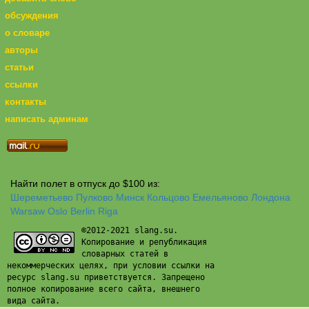
обсуждения
о словаре
авторы
статьи
ссылки
контакты
написать админам
Найти полет в отпуск до $100 из:
Шереметьево
Пулково
Минск
Кольцово
Емельяново
Лондона
Warsaw
Oslo
Berlin
Riga
©2012-2021 slang.su.
Копирование и републикация
словарных статей в
некоммерческих целях, при условии ссылки на
ресурс slang.su приветствуется. Запрещено
полное копирование всего сайта, внешнего
вида сайта.