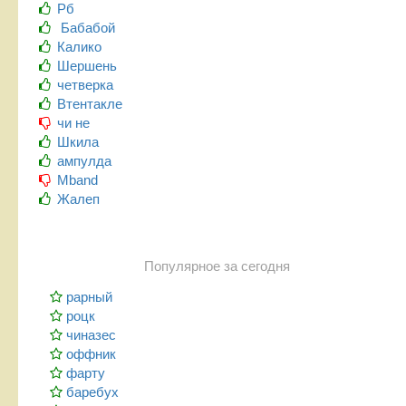
Рб
Бабабой
Калико
Шершень
четверка
Втентакле
чи не
Шкила
ампулда
Mband
Жалеп
Популярное за сегодня
рарный
роцк
чиназес
оффник
фарту
баребух