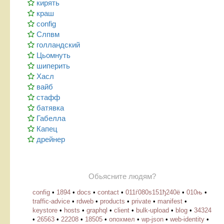
кирять
краш
config
Слпвм
голландский
Цьомнуть
шиперить
Хасл
вайб
стафф
батявка
Габелла
Капец
дрейнер
Обьясните людям?
config
•
1894
•
docs
•
contact
•
011ѓ080ѕ151ђ240ё
•
010њ
•
traffic-advice
•
rdweb
•
products
•
private
•
manifest
•
keystore
•
hosts
•
graphql
•
client
•
bulk-upload
•
blog
•
34324
•
26563
•
22208
•
18505
•
опохмел
•
wp-json
•
web-identity
•