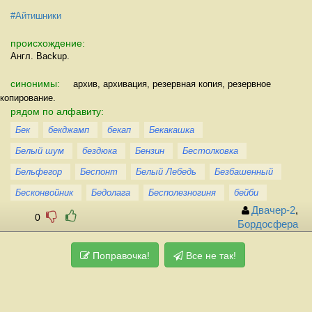
#Айтишники
происхождение:
Англ. Backup.
синонимы:
архив, архивация, резервная копия, резервное
копирование.
рядом по алфавиту:
Бек
бекджамп
бекап
Бекакашка
Белый шум
бездюка
Бензин
Бестолковка
Бельфегор
Беспонт
Белый Лебедь
Безбашенный
Бесконвойник
Бедолага
Бесполезногиня
бейби
Двачер-2
,
0
Бордосфера
Поправочка!
Все не так!