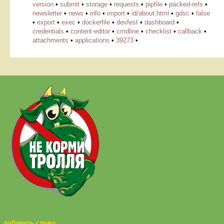
version
•
submit
•
storage
•
requests
•
pipfile
•
packed-refs
•
newsletter
•
news
•
info
•
import
•
id/about.html
•
gdsc
•
false
•
export
•
exec
•
dockerfile
•
devfest
•
dashboard
•
credentials
•
content-editor
•
cmdline
•
checklist
•
callback
•
attachments
•
applications
•
39273
•
добавить слово