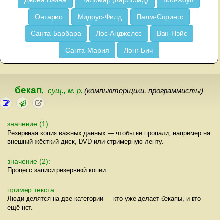
Джона Вэйна
Паломар (Карлсбад)
Боб-Хоуп
Онтарио
Мидоус-Филд
Палм-Спрингс
Санта-Барбара
Лос-Анджелес
Ван-Нэйс
Санта-Мария
Лонг-Бич
бекап
,
сущ., м. р.
(компьютерщики, программисты)
значение (1):
Резервная копия важных данных — чтобы не пропали, например на
внешний жёсткий диск, DVD или стримерную ленту.
значение (2):
Процесс записи резервной копии..
пример текста:
Люди делятся на две категории — кто уже делает бекапы, и кто
ещё нет.