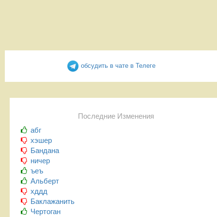
обсудить в чате в Телеге
Последние Изменения
абг
хэшер
Бандана
ничер
ъеъ
Альберт
хддд
Баклажанить
Чертоган