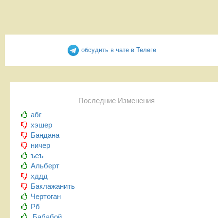
обсудить в чате в Телеге
Последние Изменения
абг
хэшер
Бандана
ничер
ъеъ
Альберт
хддд
Баклажанить
Чертоган
Рб
Бабабой