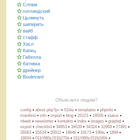
Слпвм
голландский
Цьомнуть
шиперить
вайб
стафф
Хасл
Капец
Габелла
батявка
дрейнер
Boulevard
Обьясните людям?
config
•
about.php?p=
•
010њ
•
templates
•
phpinfo
•
manifest
•
info
•
import
•
blog
•
25221
•
18505
•
status
•
rdweb
•
newsletter
•
kontakts
•
index
•
images
•
graphql
•
export
•
checklist
•
34853
•
34539
•
34324
•
32958
•
27491
•
26563
•
25534
•
20022
•
19646
•
19173
•
190њ
•
1894
•
18604
•
011ѓ080ѕ151ђ270ё
•
011ѓ080ѕ151ђ240ё
•