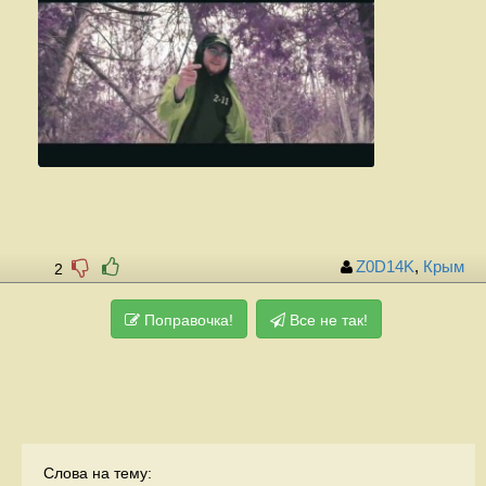
Z0D14K
,
Крым
2
Поправочка!
Все не так!
Слова на тему: