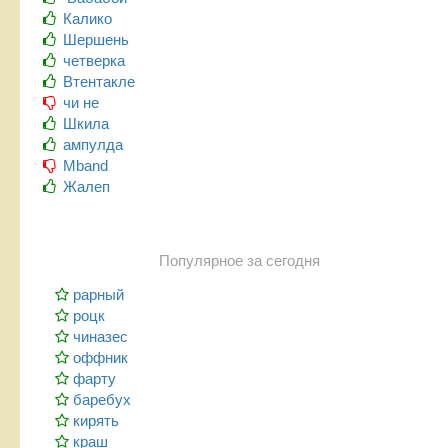
Калико
Шершень
четверка
Втентакле
чи не
Шкила
ампулда
Mband
Жалеп
Популярное за сегодня
рарный
роцк
чиназес
оффник
фарту
баребух
кирять
краш