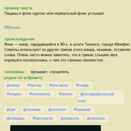
пример текста:
Пацаны,я фонк сделал или нормальный фонк услышал.
#Музыка
происхождение:
Фонк — жанр, зародившийся в 90-х, в штате Теннеси, городе Мемфис.
Семплы используют из других треков этого жанра, искажая, оставляя
слова. Очень часто можно заметить, что в треках слышен звук
коровьего колокольчика, с чем это связано неизвестно.
синонимы:
музыкант, слушатель.
рядом по алфавиту:
фонкер
Фонтан
Фони-мони
Фонарь
Фонарно
Фонтанить
Фонить
фотографический
шоп
форч
фолловер
фотосет
Форшмак
фоловеры
Фортануло
фоловить
фотошоп