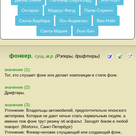
Джона Вэйна
Паломар (Карлсбад)
Боб-Хоуп
Онтарио
Мидоус-Филд
Палм-Спрингс
Санта-Барбара
Лос-Анджелес
Ван-Нэйс
Санта-Мария
Лонг-Бич
фонкер
,
сущ.,м.р.
(Рэперы, дрифтеры)
значение (1):
Тот, кто слушает фонк или делает композиции в стиле фонк.
значение (2):
Дрифтеры.
значение (3):
Уточнение: Владельцы автомобилей, предпочтительно японского
автопрома. Которые не дают ночью спать нормальным людям, а
именно пож фонк трyт резинy об асфальт. Заходят боком в любой
поворот. (Mortorxx, Cанкт-Петербyрг)
Уточнение: Фонкер-человек слущающий или создающий фонк..