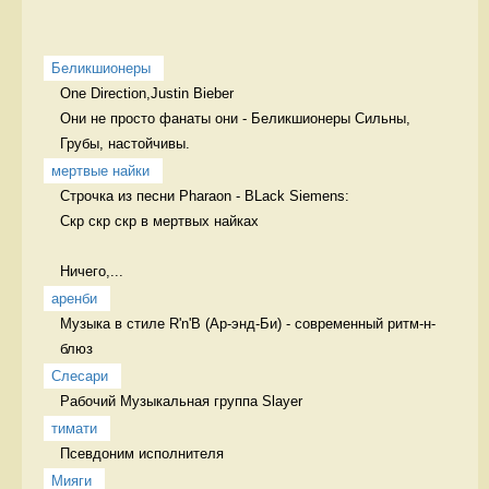
Беликшионеры
One Direction,Justin Bieber

Они не просто фанаты они - Беликшионеры Сильны, 
Грубы, настойчивы.
мертвые найки
Строчка из песни Pharaon - BLack Siemens:

Скр скр скр в мертвых найках

Ничего,...
аренби
Музыка в стиле R'n'B (Ар-энд-Би) - современный ритм-н-
блюз 
Слесари
Рабочий Музыкальная группа Slayer
тимати
Псевдоним исполнителя 
Мияги