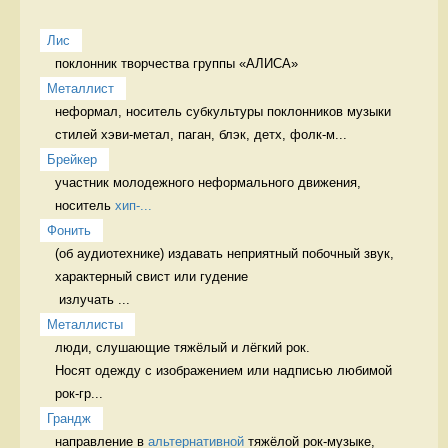
Лис
поклонник творчества группы «АЛИСА»  
Металлист
неформал, носитель субкультуры поклонников музыки 
стилей хэви-метал, паган, блэк, детх, фолк-м...
Брейкер
участник молодежного неформального движения, 
носитель 
хип-...
Фонить
(об аудиотехнике) издавать неприятный побочный звук, 
характерный свист или гудение

 излучать ...
Металлисты
люди, слушающие тяжёлый и лёгкий рок.

Носят одежду с изображением или надписью любимой 
рок-гр...
Грандж
направление в 
альтернативной
 тяжёлой рок-музыке,  