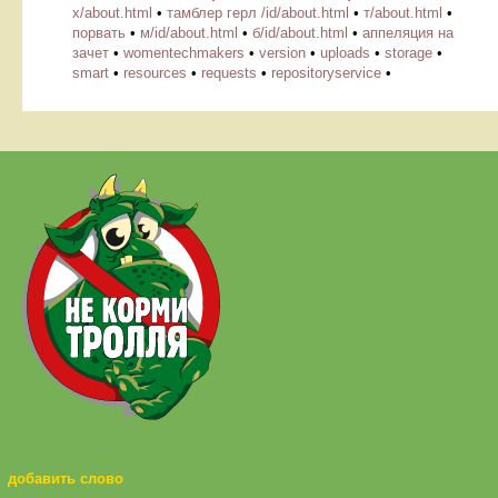
х/about.html
•
тамблер герл /id/about.html
•
т/about.html
•
порвать
•
м/id/about.html
•
б/id/about.html
•
аппеляция на
зачет
•
womentechmakers
•
version
•
uploads
•
storage
•
smart
•
resources
•
requests
•
repositoryservice
•
добавить слово