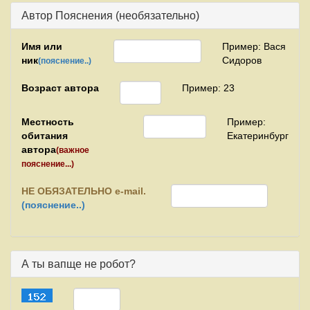
Автор Пояснения (необязательно)
Имя или
Пример: Вася
ник
Сидоров
(пояснение..)
Возраст автора
Пример: 23
Местность
Пример:
обитания
Екатеринбург
автора
(важное
пояснение...)
НЕ
ОБЯЗАТЕЛЬНО e-mail.
(пояснение..)
А ты вапще не робот?