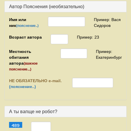
Автор Пояснения (необязательно)
Имя или
Пример: Вася
ник
Сидоров
(пояснение..)
Возраст автора
Пример: 23
Местность
Пример:
обитания
Екатеринбург
автора
(важное
пояснение...)
НЕ
ОБЯЗАТЕЛЬНО e-mail.
(пояснение..)
А ты вапще не робот?