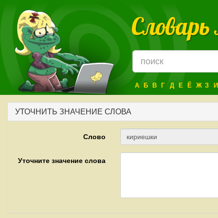
Словарь
А
Б
В
Г
Д
Е
Ё
Ж
З
И
УТОЧНИТЬ ЗНАЧЕНИЕ СЛОВА
Слово
Уточните значение слова