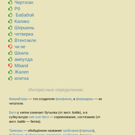
Чертоган
Рб
Бабабой
Калико
Шершень
четверка
Втентакле
чи не
Шкила
ампулда
Mband
Жалеп
илитка
Интересные определения:
Фикрайтеры
— это создатели
фанфиков
, а
фикридеры
— их
читатели.
Батл
у хиппи означает бутылка (от англ. bottle), а в
субкультуре
хип-хоп
батл
— соревнование, состязание (от
англ. battle — битва).
Трюкеры
— обобщённое название
трейсеров
(
паркура
),