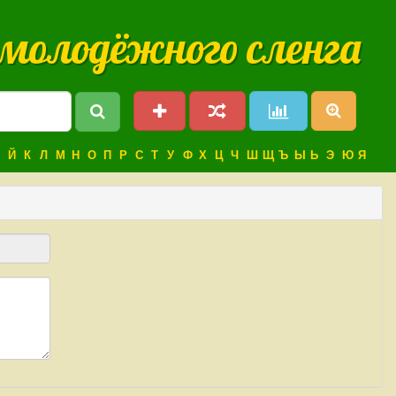
 молодёжного сленга
Й
К
Л
М
Н
О
П
Р
С
Т
У
Ф
Х
Ц
Ч
Ш
Щ
Ъ
Ы
Ь
Э
Ю
Я