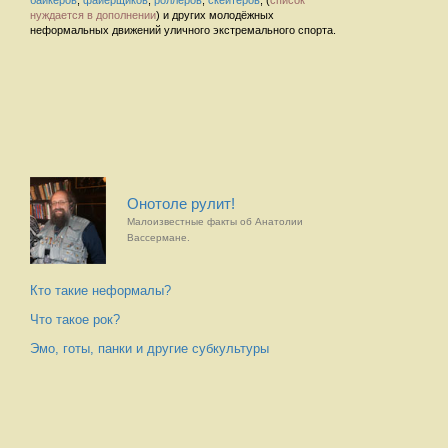
байкеров
,
файерщиков
,
роллеров
,
скейтеров
, (
список
нуждается в дополнении
) и других молодёжных
неформальных движений уличного экстремального спорта.
Онотоле рулит!
Малоизвестные факты об Анатолии
Вассермане.
Кто такие неформалы?
Что такое рок?
Эмо, готы, панки и другие субкультуры