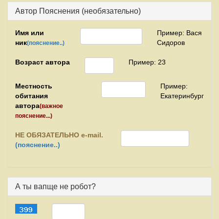
Автор Пояснения (необязательно)
Имя или
Пример: Вася
ник
Сидоров
(пояснение..)
Возраст автора
Пример: 23
Местность
Пример:
обитания
Екатеринбург
автора
(важное
пояснение...)
НЕ
ОБЯЗАТЕЛЬНО e-mail.
(пояснение..)
А ты вапще не робот?