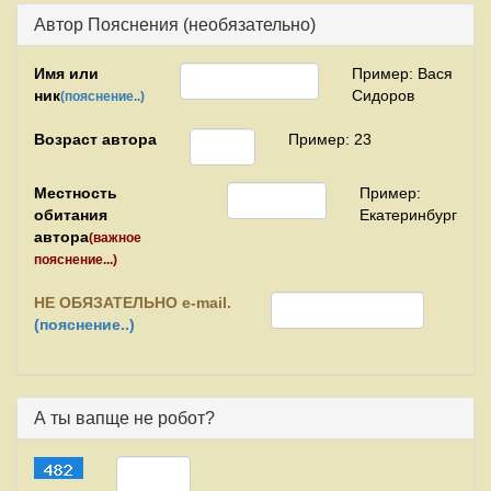
Автор Пояснения (необязательно)
Имя или
Пример: Вася
ник
Сидоров
(пояснение..)
Возраст автора
Пример: 23
Местность
Пример:
обитания
Екатеринбург
автора
(важное
пояснение...)
НЕ
ОБЯЗАТЕЛЬНО e-mail.
(пояснение..)
А ты вапще не робот?