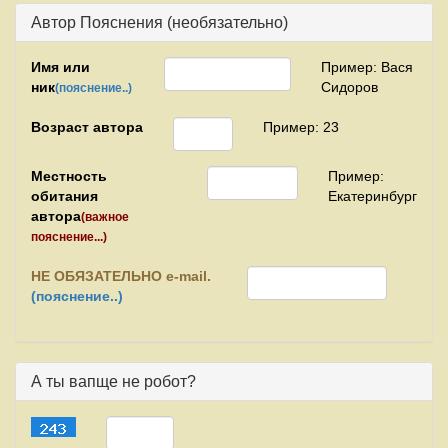
Автор Пояснения (необязательно)
Имя или
Пример: Вася
ник
Сидоров
(пояснение..)
Возраст автора
Пример: 23
Местность
Пример:
обитания
Екатеринбург
автора
(важное
пояснение...)
НЕ
ОБЯЗАТЕЛЬНО e-mail.
(пояснение..)
А ты вапще не робот?