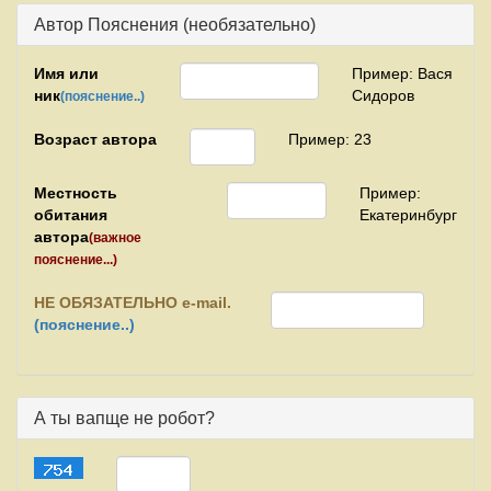
Автор Пояснения (необязательно)
Имя или
Пример: Вася
ник
Сидоров
(пояснение..)
Возраст автора
Пример: 23
Местность
Пример:
обитания
Екатеринбург
автора
(важное
пояснение...)
НЕ
ОБЯЗАТЕЛЬНО e-mail.
(пояснение..)
А ты вапще не робот?