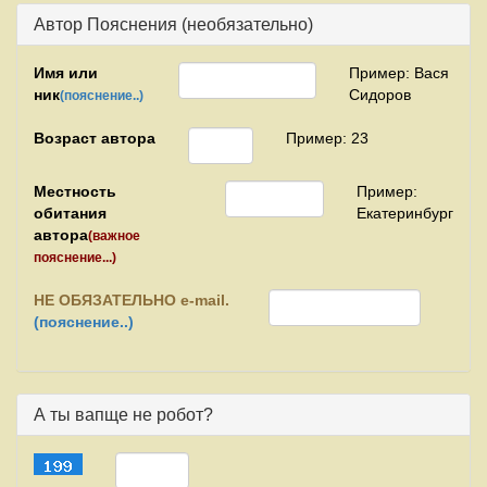
Автор Пояснения (необязательно)
Имя или
Пример: Вася
ник
Сидоров
(пояснение..)
Возраст автора
Пример: 23
Местность
Пример:
обитания
Екатеринбург
автора
(важное
пояснение...)
НЕ
ОБЯЗАТЕЛЬНО e-mail.
(пояснение..)
А ты вапще не робот?