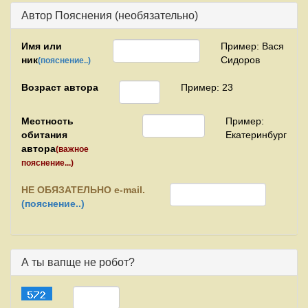
Автор Пояснения (необязательно)
Имя или
Пример: Вася
ник
Сидоров
(пояснение..)
Возраст автора
Пример: 23
Местность
Пример:
обитания
Екатеринбург
автора
(важное
пояснение...)
НЕ
ОБЯЗАТЕЛЬНО e-mail.
(пояснение..)
А ты вапще не робот?