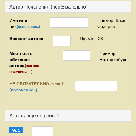
Автор Пояснения (необязательно)
Имя или
Пример: Вася
ник
Сидоров
(пояснение..)
Возраст автора
Пример: 23
Местность
Пример:
обитания
Екатеринбург
автора
(важное
пояснение...)
НЕ
ОБЯЗАТЕЛЬНО e-mail.
(пояснение..)
А ты вапще не робот?