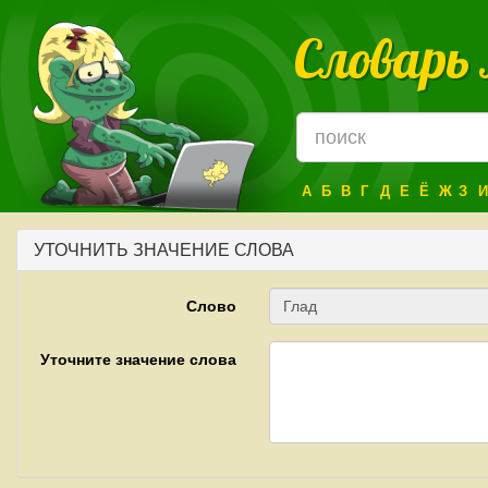
Словарь
А
Б
В
Г
Д
Е
Ё
Ж
З
И
УТОЧНИТЬ ЗНАЧЕНИЕ СЛОВА
Слово
Уточните значение слова