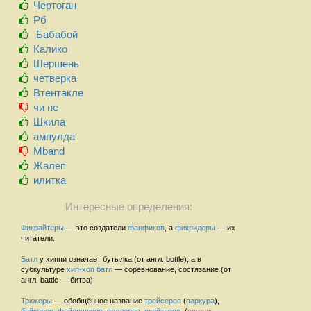
Чертоган
Рб
Бабабой
Калико
Шершень
четверка
Втентакле
чи не
Шкила
ампулда
Mband
Жалеп
илитка
Интересные определения:
Фикрайтеры
— это создатели
фанфиков
, а
фикридеры
— их
читатели.
Батл
у хиппи означает бутылка (от англ. bottle), а в
субкультуре
хип-хоп
батл
— соревнование, состязание (от
англ. battle — битва).
Трюкеры
— обобщённое название
трейсеров
(
паркура
),