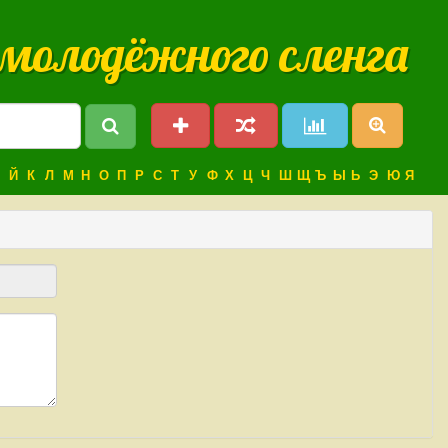
 молодёжного сленга
Й
К
Л
М
Н
О
П
Р
С
Т
У
Ф
Х
Ц
Ч
Ш
Щ
Ъ
Ы
Ь
Э
Ю
Я