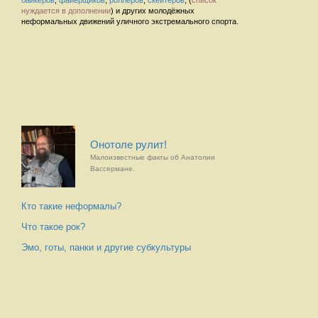
байкеров
,
файерщиков
,
роллеров
,
скейтеров
, (
список
нуждается в дополнении
) и других молодёжных
неформальных движений уличного экстремального спорта.
Онотоле рулит!
Малоизвестные факты об Анатолии
Вассермане.
Кто такие неформалы?
Что такое рок?
Эмо, готы, панки и другие субкультуры